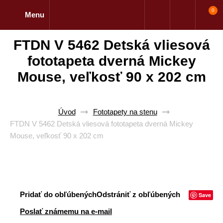
0
Menu
FTDN V 5462 Detská vliesová
fototapeta dverná Mickey
Mouse, veľkosť 90 x 202 cm
Úvod
Fototapety na stenu
FTDN V 5462 Detská vliesová fototapeta dverná Mickey
Mouse, veľkosť 90 x 202 cm
Pridať do obľúbených
Odstrániť z obľúbených
Save
Poslať známemu na e-mail