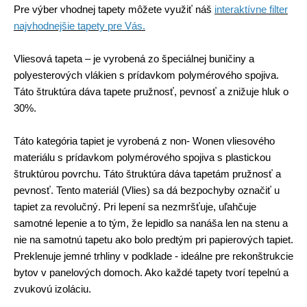
Pre výber vhodnej tapety môžete využiť náš
interaktívne filter
najvhodnejšie tapety pre Vás.
Vliesová tapeta
– je vyrobená zo špeciálnej buničiny a
polyesterových vlákien s prídavkom polymérového spojiva.
Táto štruktúra dáva tapete pružnosť, pevnosť a znižuje hluk o
30%.
Táto kategória tapiet je vyrobená z non- Wonen vliesového
materiálu s prídavkom polymérového spojiva s plastickou
štruktúrou povrchu. Táto štruktúra dáva tapetám pružnosť a
pevnosť. Tento materiál (Vlies) sa dá bezpochyby označiť u
tapiet za revolučný. Pri lepení sa nezmršťuje, uľahčuje
samotné lepenie a to tým, že lepidlo sa nanáša len na stenu a
nie na samotnú tapetu ako bolo predtým pri papierových tapiet.
Preklenuje jemné trhliny v podklade - ideálne pre rekonštrukcie
bytov v panelových domoch. Ako každé tapety tvorí tepelnú a
zvukovú izoláciu.