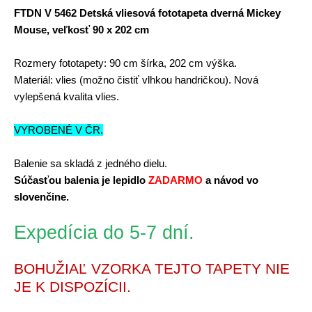
FTDN V 5462 Detská vliesová fototapeta dverná Mickey
Mouse, veľkosť 90 x 202 cm
Rozmery fototapety:
90 cm šírka, 202 cm výška.
Materiál:
vlies
(možno čistiť vlhkou handričkou).
Nová
vylepšená kvalita vlies.
VYROBENÉ V ČR.
Balenie sa skladá z jedného dielu.
Súčasťou balenia je lepidlo
ZADARMO
a návod vo
slovenčine.
Expedícia do 5-7 dní.
BOHUŽIAĽ VZORKA TEJTO TAPETY NIE
JE K DISPOZÍCII.