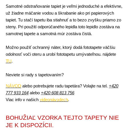
Samotné odstraňovanie tapiet je veľmi jednoduché a efektívne,
už žiadne máčanie vodou a škrabanie ako pri papierových
tapiet. Tu stačí tapetu iba stiahnuť a to bezo zvyšku priamo zo
steny. Pri použití odporúčaného lepidla toto lepidlo zostáva na
samotnej tapete a samotná múr zostáva čistá.
Možno použiť ochranný náter, ktorý dodá fototapete väčšiu
odolnosť voči oteru a urobí fototapetu umývateľnou. nájdete
TU
.
Neviete si rady s tapetovaním?
NÁVOD
alebo potrebujete radu tapetára? Volajte na tel.
+420
777 933 164
alebo
+420 608 813 756
Viac info v našich
videonávodech
.
BOHUŽIAĽ VZORKA TEJTO TAPETY NIE
JE K DISPOZÍCII.