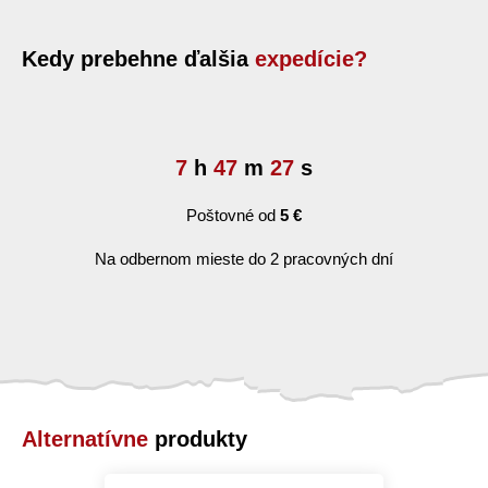
Kedy prebehne ďalšia
expedície?
7
h
47
m
26
s
Poštovné od
5 €
Na odbernom mieste do 2 pracovných dní
Alternatívne
produkty