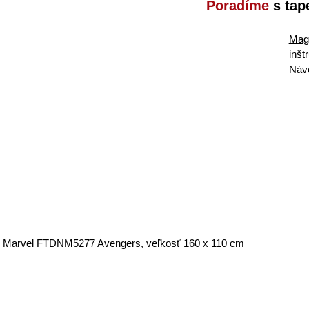
Poradíme
s tap
Maga
inšt
Náv
u Marvel FTDNM5277 Avengers, veľkosť 160 x 110 cm