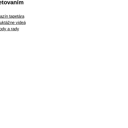
etovaním
zín tapetára
ruktážne videá
ody a rady