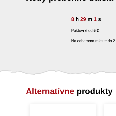
8
h
29
m
0
s
Poštovné od
5 €
Na odbernom mieste do 2
Alternatívne
produkty