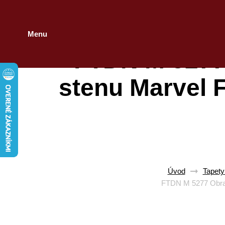
Menu
FTDN M 5277 
stenu Marvel 
Úvod
Tapety
FTDN M 5277 Obraz