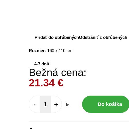
Pridať do obľúbených
Odstrániť z obľúbených
Rozmer:
160 x 110 cm
4-7 dnů
Bežná cena:
21.34
€
-
+
Do košíka
ks