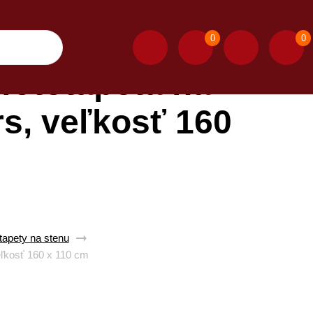
0
0
fototapeta na
s, veľkosť 160
apety na stenu
ľkosť 160 x 110 cm