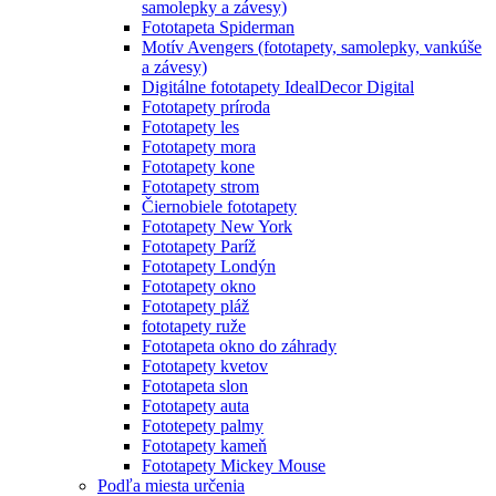
samolepky a závesy)
Fototapeta Spiderman
Motív Avengers (fototapety, samolepky, vankúše
a závesy)
Digitálne fototapety IdealDecor Digital
Fototapety príroda
Fototapety les
Fototapety mora
Fototapety kone
Fototapety strom
Čiernobiele fototapety
Fototapety New York
Fototapety Paríž
Fototapety Londýn
Fototapety okno
Fototapety pláž
fototapety ruže
Fototapeta okno do záhrady
Fototapety kvetov
Fototapeta slon
Fototapety auta
Fototepety palmy
Fototapety kameň
Fototapety Mickey Mouse
Podľa miesta určenia