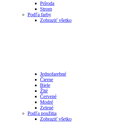
Príroda
Strom
Podľa farby
Zobraziť všetko
Jednofarebné
Čierne
Biele
Žlté
Červené
Modré
Zelené
Podľa použitia
Zobraziť všetko