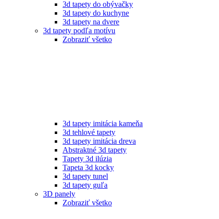
3d tapety do obývačky
3d tapety do kuchyne
3d tapety na dvere
3d tapety podľa motívu
Zobraziť všetko
3d tapety imitácia kameňa
3d tehlové tapety
3d tapety imitácia dreva
Abstraktné 3d tapety
Tapety 3d ilúzia
Tapeta 3d kocky
3d tapety tunel
3d tapety guľa
3D panely
Zobraziť všetko