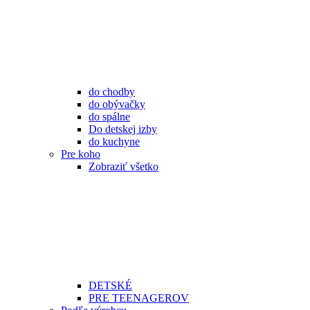
do chodby
do obývačky
do spálne
Do detskej izby
do kuchyne
Pre koho
Zobraziť všetko
DETSKÉ
PRE TEENAGEROV