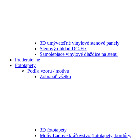
3D umývateľné vinylové stenové panely
Stenový obklad DC-Fix
Samolepiace vinylové dlaždice na stenu
Pretierateľné
Fototapety
Podľa vzoru / motívu
Zobraziť všetko
3D fototapety
Motív Ľadové kráľovstvo (fototapety, bordúry,