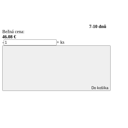
7-10 dnů
Bežná cena:
46.08
€
-
+
ks
Do košíka