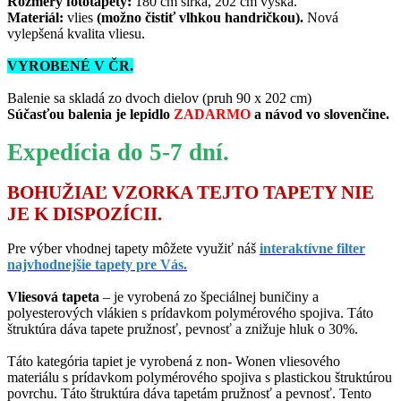
Rozmery fototapety:
180 cm šírka, 202 cm výška.
Materiál:
vlies
(možno čistiť vlhkou handričkou).
Nová
vylepšená kvalita vliesu.
VYROBENÉ V ČR.
Balenie sa skladá zo dvoch dielov (pruh 90 x 202 cm)
Súčasťou balenia je lepidlo
ZADARMO
a návod vo slovenčine.
Expedícia do 5-7 dní.
BOHUŽIAĽ VZORKA TEJTO TAPETY NIE
JE K DISPOZÍCII.
Pre výber vhodnej tapety môžete využiť náš
interaktívne filter
najvhodnejšie tapety pre Vás.
Vliesová tapeta
– je vyrobená zo špeciálnej buničiny a
polyesterových vlákien s prídavkom polymérového spojiva. Táto
štruktúra dáva tapete pružnosť, pevnosť a znižuje hluk o 30%.
Táto kategória tapiet je vyrobená z non- Wonen vliesového
materiálu s prídavkom polymérového spojiva s plastickou štruktúrou
povrchu. Táto štruktúra dáva tapetám pružnosť a pevnosť. Tento