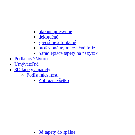
okenné priesvitné
dekoračné
špeciálne a funkčné
profesionálny renovačné fólie
Samolepiace tapety na nábytok
Podlahové štvorce
Umývateľné
3D tapety a panely
Podľa miestnosti
Zobraziť všetko
3d tapety do spálne