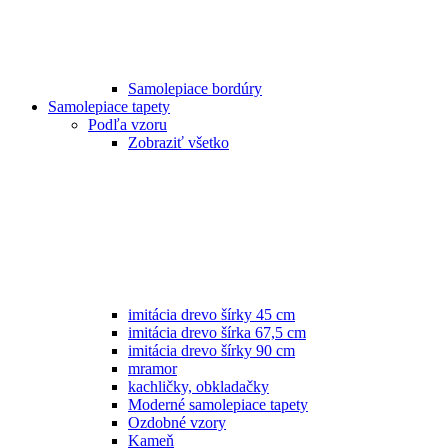
Samolepiace bordúry
Samolepiace tapety
Podľa vzoru
Zobraziť všetko
imitácia drevo šírky 45 cm
imitácia drevo šírka 67,5 cm
imitácia drevo šírky 90 cm
mramor
kachličky, obkladačky
Moderné samolepiace tapety
Ozdobné vzory
Kameň