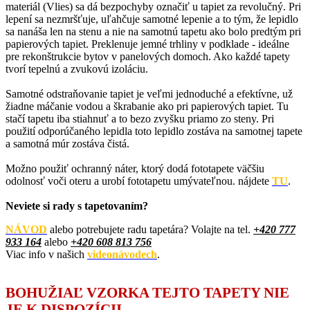
materiál (Vlies) sa dá bezpochyby označiť u tapiet za revolučný. Pri
lepení sa nezmršťuje, uľahčuje samotné lepenie a to tým, že lepidlo
sa nanáša len na stenu a nie na samotnú tapetu ako bolo predtým pri
papierových tapiet. Preklenuje jemné trhliny v podklade - ideálne
pre rekonštrukcie bytov v panelových domoch. Ako každé tapety
tvorí tepelnú a zvukovú izoláciu.
Samotné odstraňovanie tapiet je veľmi jednoduché a efektívne, už
žiadne máčanie vodou a škrabanie ako pri papierových tapiet. Tu
stačí tapetu iba stiahnuť a to bezo zvyšku priamo zo steny. Pri
použití odporúčaného lepidla toto lepidlo zostáva na samotnej tapete
a samotná múr zostáva čistá.
Možno použiť ochranný náter, ktorý dodá fototapete väčšiu
odolnosť voči oteru a urobí fototapetu umývateľnou. nájdete
TU
.
Neviete si rady s tapetovaním?
NÁVOD
alebo potrebujete radu tapetára? Volajte na tel.
+420
777
933 164
alebo
+420 608 813 756
Viac info v našich
videonávodech
.
BOHUŽIAĽ VZORKA TEJTO TAPETY NIE
JE K DISPOZÍCII.