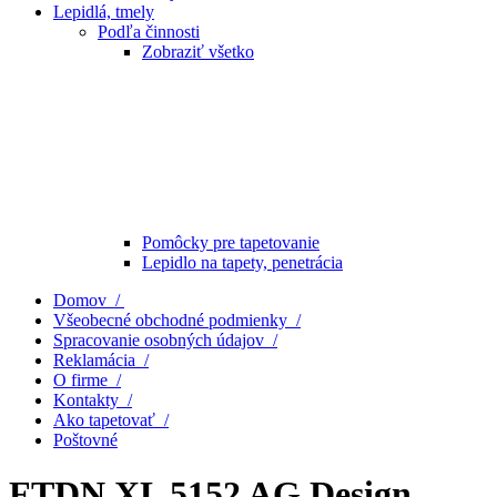
Lepidlá, tmely
Podľa činnosti
Zobraziť všetko
Pomôcky pre tapetovanie
Lepidlo na tapety, penetrácia
Domov /
Všeobecné obchodné podmienky /
Spracovanie osobných údajov /
Reklamácia /
O firme /
Kontakty /
Ako tapetovať /
Poštovné
FTDN XL 5152 AG Design