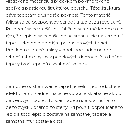
vliesového materiálu s prídavkom polymérového
spojiva s plastickou štruktúrou povrchu. Táto štruktúra
dáva tapetám pružnosť a pevnosť. Tento materiál
(Vlies) sa dá bezpochyby označiť u tapiet za revolučný.
Pri lepení sa nezmršťuje, uľahčuje samotné lepenie a to
tým, že lepidlo sa nanáša len na stenu a nie na samotnú
tapetu ako bolo predtým pri papierových tapiet.
Preklenuje jemné trhliny v podklade - ideálne pre
rekonštrukcie bytov v panelových domoch. Ako každé
tapety tvorí tepelnú a zvukovú izoláciu.
Samotné odstraňovanie tapiet je veľmi jednoduché a
efektívne, už žiadne máčanie vodou a škrabanie ako pri
papierových tapiet. Tu stačí tapetu iba stiahnuť a to
bezo zvyšku priamo zo steny. Pri použití odporúčaného
lepidla toto lepidlo zostáva na samotnej tapete a
samotná múr zostáva čistá.