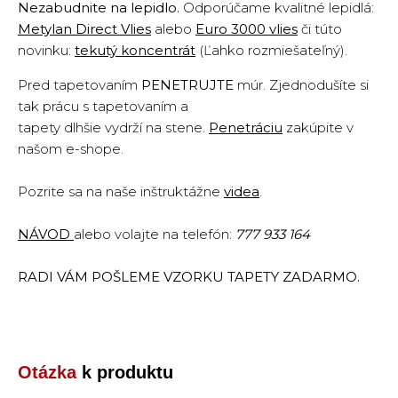
Nezabudnite na lepidlo.
Odporúčame kvalitné lepidlá:
Metylan Direct Vlies
alebo
Euro 3000 vlies
či túto
novinku:
tekutý koncentrát
(Ľahko rozmiešateľný).
Pred tapetovaním
PENETRUJTE
múr. Zjednodušíte si
tak prácu s tapetovaním a
tapety dlhšie vydrží na stene.
Penetráciu
zakúpite v
našom e-shope.
Pozrite sa na naše inštruktážne
vide
a
.
NÁVOD
alebo volajte na telefón:
777 933 164
RADI VÁM POŠLEME VZORKU TAPETY ZADARMO.
Otázka
k produktu