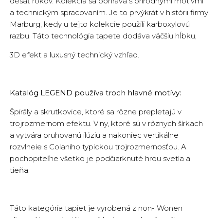
desať rokov. Kolekcia sa pohráva s prírodnými motívmi
a technickým spracovaním. Je to prvýkrát v histórii firmy
Marburg, kedy u tejto kolekcie použili karboxylovú
razbu. Táto technológia tapete dodáva väčšiu hĺbku,
3D efekt a luxusný technický vzhľad.
Katalóg LEGEND používa troch hlavné motívy:
Špirály a skrutkovice, ktoré sa rôzne prepletajú v
trojrozmernom efektu. Vlny, ktoré sú v rôznych šírkach
a vytvára pruhovanú ilúziu a nakoniec vertikálne
rozvlneie s Colaniho typickou trojrozmernosťou. A
pochopiteľne všetko je podčiarknuté hrou svetla a
tieňa.
Táto kategória tapiet je vyrobená z non- Wonen