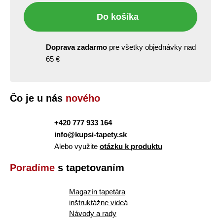
Do košíka
Doprava zadarmo
pre všetky objednávky nad
65 €
Čo je u nás
nového
+420 777 933 164
info@kupsi-tapety.sk
Alebo využite
otázku k produktu
Poradíme
s tapetovaním
Magazín tapetára
inštruktážne videá
Návody a rady