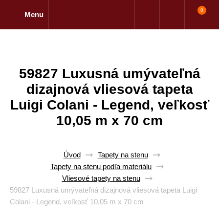
0
Menu
59827 Luxusná umývateľná
dizajnová vliesová tapeta
Luigi Colani - Legend, veľkosť
10,05 m x 70 cm
Úvod
Tapety na stenu
Tapety na stenu podľa materiálu
Vliesové tapety na stenu
59827 Luxusná umývateľná dizajnová vliesová tapeta Luigi
Colani - Legend, veľkosť 10,05 m x 70 cm