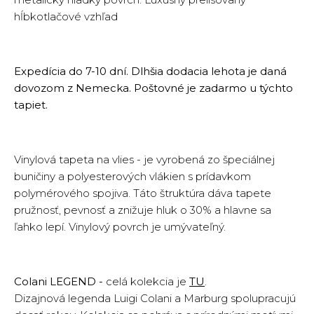
hĺbkotlačové vzhľad
Expedícia do 7-10 dní. Dlhšia dodacia lehota je daná
dovozom z Nemecka. Poštovné je zadarmo u týchto
tapiet.
Vinylová tapeta na vlies - je vyrobená zo špeciálnej
buničiny a polyesterových vlákien s prídavkom
polymérového spojiva. Táto štruktúra dáva tapete
pružnosť, pevnosť a znižuje hluk o 30% a hlavne sa
ľahko lepí. Vinylový povrch je umývateľný.
Colani LEGEND -
celá kolekcia je
TU
.
Dizajnová legenda Luigi Colani a Marburg spolupracujú