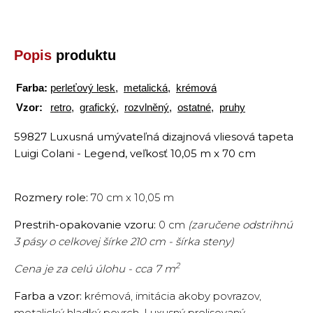
Popis
produktu
Farba:
perleťový lesk
,
metalická
,
krémová
Vzor:
retro
,
grafický
,
rozvlněný
,
ostatné
,
pruhy
59827 Luxusná umývateľná dizajnová vliesová tapeta
Luigi Colani - Legend, veľkosť 10,05 m x 70 cm
Rozmery role:
70 cm x 10,05 m
Prestrih-opakovanie vzoru:
0 cm
(zaručene odstrihnú
3 pásy o celkovej šírke 210 cm - šírka steny)
2
Cena je za celú úlohu - cca 7 m
Farba a vzor:
krémová, imitácia akoby povrazov,
metalický hladký povrch. Luxusný prelisovaný