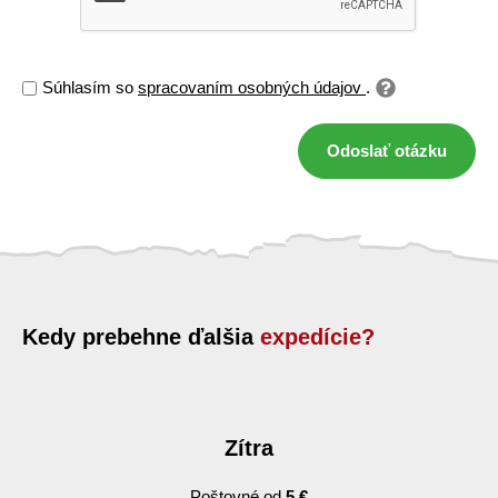
Súhlasím so
spracovaním osobných údajov
.
Odoslať otázku
Kedy prebehne ďalšia
expedície?
Zítra
Poštovné od
5 €