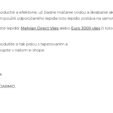
oduché a efektívne, už žiadne máčanie vodou a škrabanie ako 
Pri použití odporúčaného lepidla toto lepidlo zostáva na sam
né lepidlá:
Metylan Direct Vlies
alebo
Euro 3000 vlies
či tút
odušíte si tak prácu s tapetovaním a
úpite v našom e-shope.
4
ADARMO.