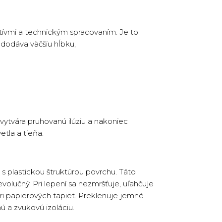
tívmi a technickým spracovaním. Je to
e dodáva väčšiu hĺbku,
 vytvára pruhovanú ilúziu a nakoniec
tla a tieňa.
s plastickou štruktúrou povrchu. Táto
volučný. Pri lepení sa nezmršťuje, uľahčuje
ri papierových tapiet. Preklenuje jemné
ú a zvukovú izoláciu.