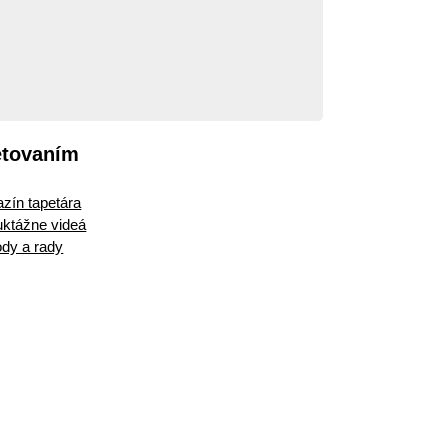
etovaním
zín tapetára
ruktážne videá
dy a rady