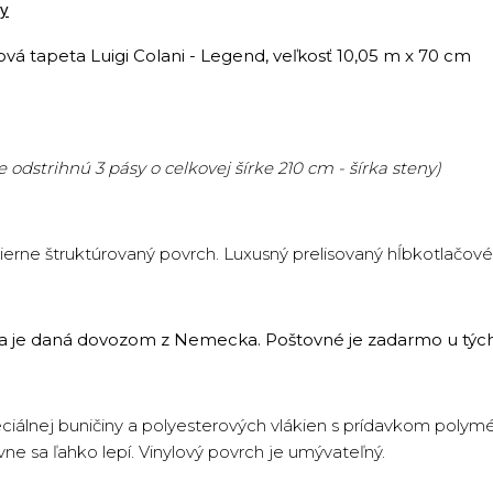
hy
vá tapeta Luigi Colani - Legend, veľkosť 10,05 m x 70 cm
 odstrihnú 3 pásy o celkovej šírke 210 cm - šírka steny)
ierne štruktúrovaný povrch. Luxusný prelisovaný hĺbkotlačové
ota je daná dovozom z Nemecka. Poštovné je zadarmo u tých
peciálnej buničiny a polyesterových vlákien s prídavkom polym
vne sa ľahko lepí. Vinylový povrch je umývateľný.