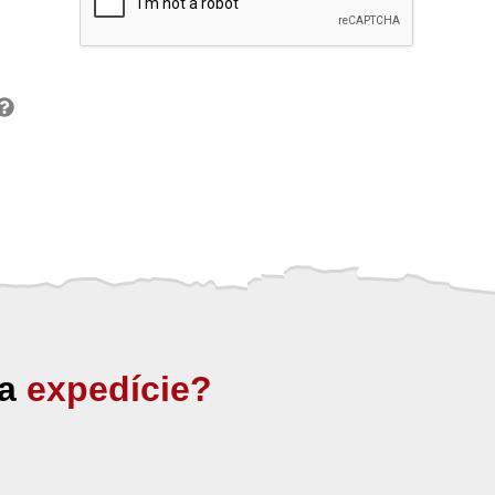
ia
expedície?