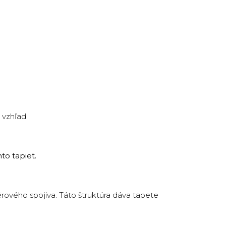
 vzhľad
to tapiet.
érového spojiva. Táto štruktúra dáva tapete