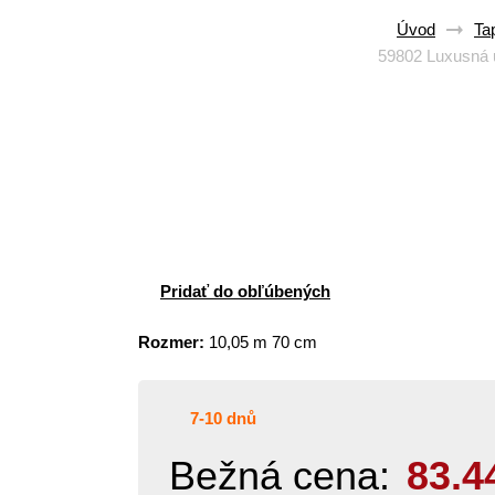
Úvod
Ta
59802 Luxusná u
Pridať do obľúbených
Rozmer:
10,05 m 70 cm
7-10 dnů
Bežná cena:
83.4