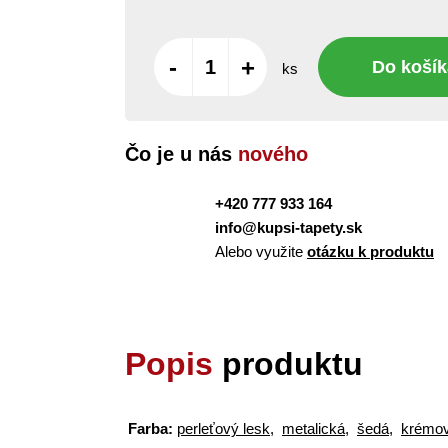
-
+
Do košík
ks
Čo je u nás
nového
+420 777 933 164
info@kupsi-tapety.sk
Alebo využite
otázku k produktu
Popis
produktu
Farba:
perleťový lesk
,
metalická
,
šedá
,
krémo