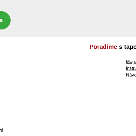
a
Poradíme
s tap
Maga
inšt
Návo
vá