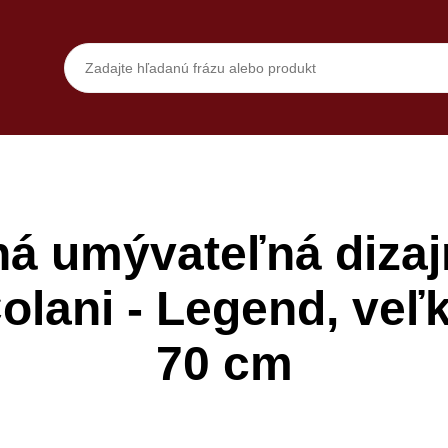
á umývateľná dizaj
Colani - Legend, veľ
70 cm