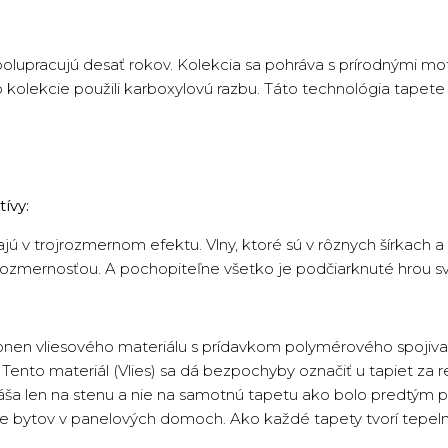
polupracujú desať rokov. Kolekcia sa pohráva s prírodnými mo
jto kolekcie použili karboxylovú razbu. Táto technológia tapet
ívy:
tajú v trojrozmernom efektu. Vlny, ktoré sú v rôznych šírkach a
ojrozmernosťou. A pochopiteľne všetko je podčiarknuté hrou sve
onen vliesového materiálu s prídavkom polymérového spojiva 
ento materiál (Vlies) sa dá bezpochyby označiť u tapiet za re
náša len na stenu a nie na samotnú tapetu ako bolo predtým p
cie bytov v panelových domoch. Ako každé tapety tvorí tepeln