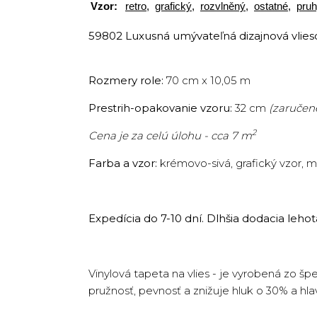
Vzor:
retro
,
grafický
,
rozvlněný
,
ostatné
,
pru
59802 Luxusná umývateľná dizajnová vlieso
Rozmery role:
70 cm x 10,05 m
Prestrih-opakovanie vzoru:
32 cm
(zaručene
2
Cena je za celú úlohu - cca 7 m
Farba a vzor:
krémovo-sivá, grafický vzor, m
Expedícia do 7-10 dní. Dlhšia dodacia leh
Vinylová tapeta na vlies - je vyrobená zo š
pružnosť, pevnosť a znižuje hluk o 30% a hla