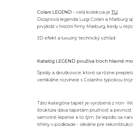
Colani LEGEND -
celá kolekcia je
TU
.
Dizajnová legenda Luigi Colani a Marburg s
prvýkrát v histórii firmy Marburg, kedy u te
3D efekt a luxusný technický vzhľad.
Katalóg LEGEND používa troch hlavné mot
Špirály a skrutkovice, ktoré sa rôzne preple
vertikálne rozvlneie s Colaniho typickou tr
Táto kategória tapiet je vyrobená z non- W
štruktúra dáva tapetám pružnosť a pevnosť. T
samotné lepenie a to tým, že lepidlo sa na
trhliny v podklade - ideálne pre rekonštruk