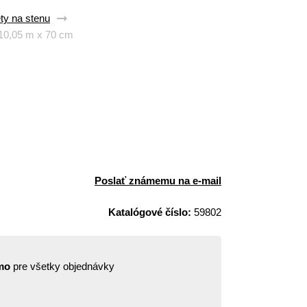
ty na stenu
 10,05 m x 70 cm
Poslať známemu na e-mail
Katalógové číslo:
59802
mo
pre všetky objednávky