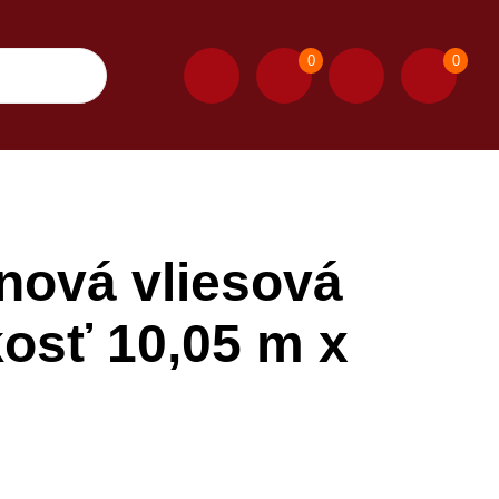
0
0
nová vliesová
kosť 10,05 m x