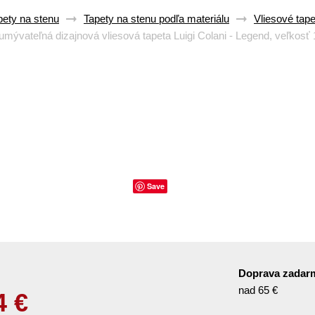
pety na stenu
Tapety na stenu podľa materiálu
Vliesové tape
mývateľná dizajnová vliesová tapeta Luigi Colani - Legend, veľkosť
Save
Doprava zadar
nad 65 €
4
€