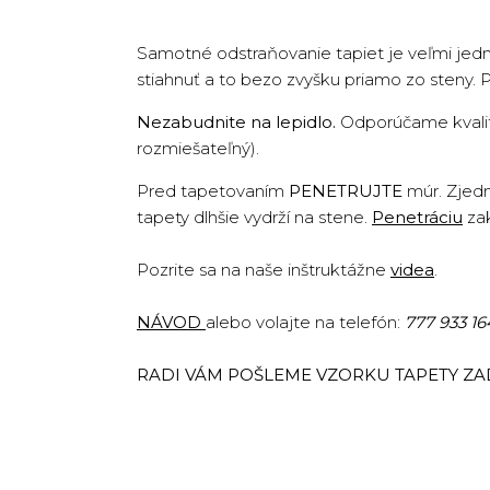
Samotné odstraňovanie tapiet je veľmi jedn
stiahnuť a to bezo zvyšku priamo zo steny. 
Nezabudnite na lepidlo.
Odporúčame kvalit
rozmiešateľný).
Pred tapetovaním
PENETRUJTE
múr. Zjedn
tapety dlhšie vydrží na stene.
Penetráciu
zak
Pozrite sa na naše inštruktážne
vide
a
.
NÁVOD
alebo volajte na telefón:
777 933 16
RADI VÁM POŠLEME VZORKU TAPETY Z