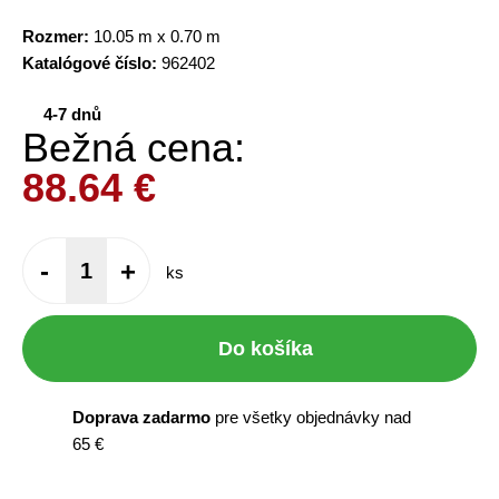
Rozmer:
10.05 m x 0.70 m
Katalógové číslo:
962402
4-7 dnů
Bežná cena:
88.64
€
-
+
ks
Do košíka
Doprava zadarmo
pre všetky objednávky nad
65 €