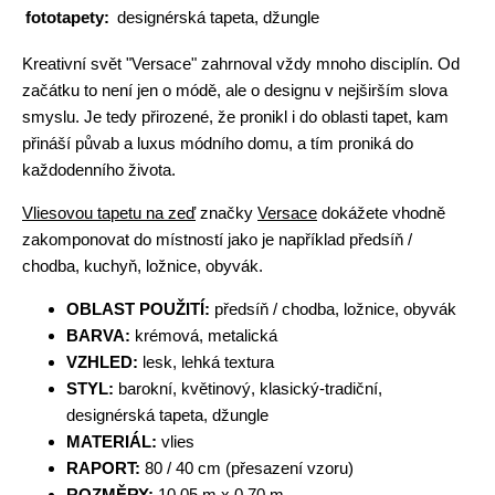
fototapety:
designérská tapeta, džungle
Kreativní svět "Versace" zahrnoval vždy mnoho disciplín. Od
začátku to není jen o módě, ale o designu v nejširším slova
smyslu. Je tedy přirozené, že pronikl i do oblasti tapet, kam
přináší půvab a luxus módního domu, a tím proniká do
každodenního života.
Vliesovou tapetu na zeď
značky
Versace
dokážete vhodně
zakomponovat do místností jako je například předsíň /
chodba, kuchyň, ložnice, obyvák.
OBLAST POUŽITÍ:
předsíň / chodba, ložnice, obyvák
BARVA:
krémová, metalická
VZHLED:
lesk, lehká textura
STYL:
barokní, květinový, klasický-tradiční,
designérská tapeta, džungle
MATERIÁL:
vlies
RAPORT:
80 / 40 cm (přesazení vzoru)
ROZMĚRY:
10.05 m x 0.70 m