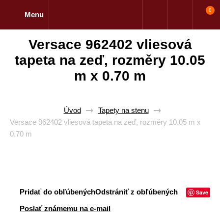
0
Menu
Versace 962402 vliesová
tapeta na zeď, rozměry 10.05
m x 0.70 m
Úvod
Tapety na stenu
Versace 962402 vliesová tapeta na zeď, rozměry 10.05 m x
0.70 m
Pridať do obľúbených
Odstrániť z obľúbených
Save
Poslať známemu na e-mail