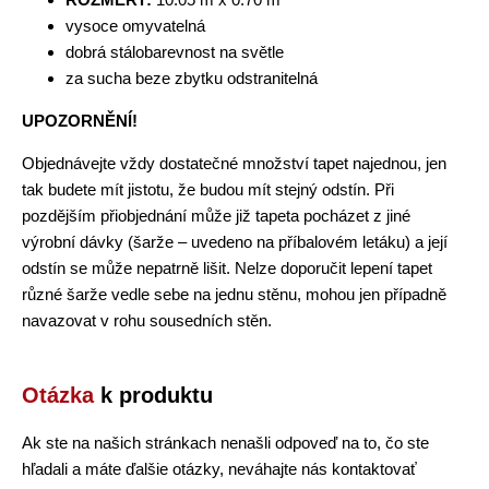
vysoce omyvatelná
dobrá stálobarevnost na světle
za sucha beze zbytku odstranitelná
UPOZORNĚNÍ!
Objednávejte vždy dostatečné množství tapet najednou, jen
tak budete mít jistotu, že budou mít stejný odstín. Při
pozdějším přiobjednání může již tapeta pocházet z jiné
výrobní dávky (šarže – uvedeno na příbalovém letáku) a její
odstín se může nepatrně lišit. Nelze doporučit lepení tapet
různé šarže vedle sebe na jednu stěnu, mohou jen případně
navazovat v rohu sousedních stěn.
Otázka
k produktu
Ak ste na našich stránkach nenašli odpoveď na to, čo ste
hľadali a máte ďalšie otázky, neváhajte nás kontaktovať