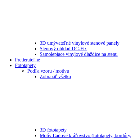
3D umývateľné vinylové stenové panely
Stenový obklad DC-Fix
Samolepiace vinylové dlaždice na stenu
Pretierateľné
Fototapety
Podľa vzoru / motívu
Zobraziť všetko
3D fototapety
Motív Ľadové kráľovstvo (fototapety, bordúry,