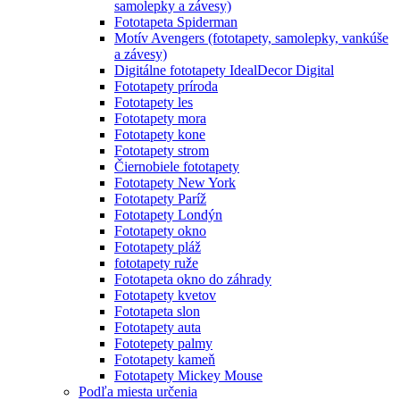
samolepky a závesy)
Fototapeta Spiderman
Motív Avengers (fototapety, samolepky, vankúše
a závesy)
Digitálne fototapety IdealDecor Digital
Fototapety príroda
Fototapety les
Fototapety mora
Fototapety kone
Fototapety strom
Čiernobiele fototapety
Fototapety New York
Fototapety Paríž
Fototapety Londýn
Fototapety okno
Fototapety pláž
fototapety ruže
Fototapeta okno do záhrady
Fototapety kvetov
Fototapeta slon
Fototapety auta
Fototepety palmy
Fototapety kameň
Fototapety Mickey Mouse
Podľa miesta určenia