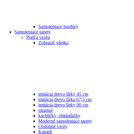
Samolepiace bordúry
Samolepiace tapety
Podľa vzoru
Zobraziť všetko
imitácia drevo šírky 45 cm
imitácia drevo šírka 67,5 cm
imitácia drevo šírky 90 cm
mramor
kachličky, obkladačky
Moderné samolepiace tapety
Ozdobné vzory
Kameň