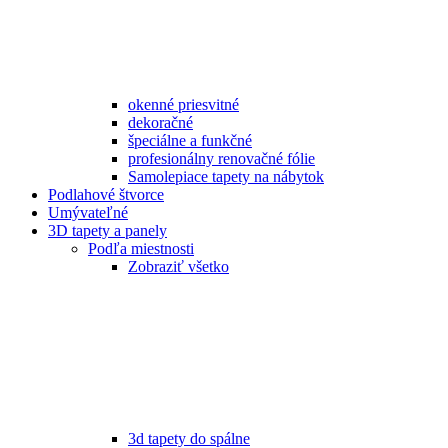
okenné priesvitné
dekoračné
špeciálne a funkčné
profesionálny renovačné fólie
Samolepiace tapety na nábytok
Podlahové štvorce
Umývateľné
3D tapety a panely
Podľa miestnosti
Zobraziť všetko
3d tapety do spálne