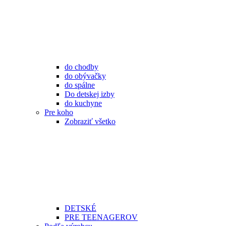
do chodby
do obývačky
do spálne
Do detskej izby
do kuchyne
Pre koho
Zobraziť všetko
DETSKÉ
PRE TEENAGEROV