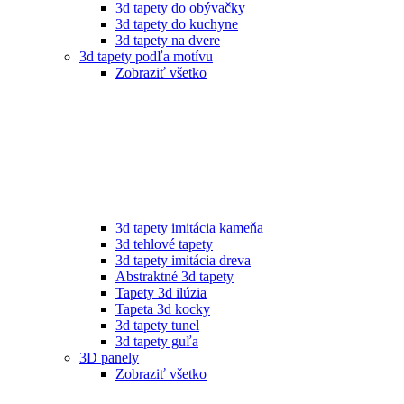
3d tapety do obývačky
3d tapety do kuchyne
3d tapety na dvere
3d tapety podľa motívu
Zobraziť všetko
3d tapety imitácia kameňa
3d tehlové tapety
3d tapety imitácia dreva
Abstraktné 3d tapety
Tapety 3d ilúzia
Tapeta 3d kocky
3d tapety tunel
3d tapety guľa
3D panely
Zobraziť všetko