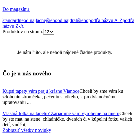
Do magazínu
štandardne
od najlacnejšieho
od najdrahšieho
podľa názvu A-Z
podľa
názvu Z-A
Produktov na stranu:
Je nám ľúto, ale neboli nájdené žiadne produkty.
Čo je u nás
nového
Kupsi tapety vám prajú krásne Vianoce
Chceli by sme vám ku
zdobeniu stromčeka, pečeniu sladkého, k predvianočnému
upratovaniu ...
Vlastná fotka na tapetu? Zariadime vám vyrobenie na mieru
Chceli
by ste mať na stene, chladničke, dverách či v kúpeľni fotku vašich
detí, vnúčat, ...
Zobraziť všetky novinky