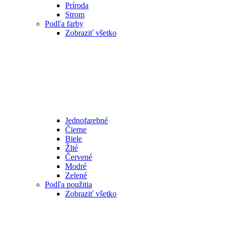
Príroda
Strom
Podľa farby
Zobraziť všetko
Jednofarebné
Čierne
Biele
Žlté
Červené
Modré
Zelené
Podľa použitia
Zobraziť všetko