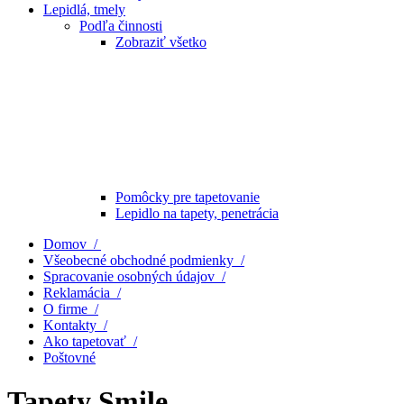
Lepidlá, tmely
Podľa činnosti
Zobraziť všetko
Pomôcky pre tapetovanie
Lepidlo na tapety, penetrácia
Domov /
Všeobecné obchodné podmienky /
Spracovanie osobných údajov /
Reklamácia /
O firme /
Kontakty /
Ako tapetovať /
Poštovné
Tapety Smile