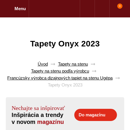
0
Menu
Tapety Onyx 2023
Úvod
Tapety na stenu
Tapety na stenu podľa výrobcu
Francúzsky výrobca dizajnových tapiet na stenu Ugépa
Tapety Onyx 2023
Nechajte sa inšpirovať
Inšpirácia a trendy
Do magazínu
v novom
magazínu