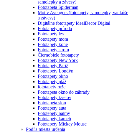
samolepky a závesy)
Fototapeta Spiderman
Motív Avengers (fototapety, samolepky, vankúše
a závesy)
Digitálne fototapety IdealDecor Digital
Fototapety príroda
Fototapety les
Fototapety mora
Fototapety kone
Fototapety strom
Čiernobiele fototapety
Fototapety New York
Fototapety Paríž
Fototapety Londýn
Fototapety okno
Fototapety pláž
fototapety ruže
Fototapeta okno do záhrady
Fototapety kvetov
Fototapeta slon
Fototapety auta
Fototepety palmy
Fototapety kameň
Fototapety Mickey Mouse
Podľa miesta určenia