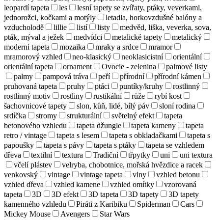
leopardí tapeta
les
lesní tapety se zvířaty, ptáky, veverkami,
jednorožci, kočkami a motýly
letadla, horkovzdušné balóny a
vzducholodě
lillie
listí
listy
medvěd, liška, veverka, sova,
pták, mýval a ježek
medvídci
metalické tapety
metalický
moderní tapeta
mozaika
mraky a srdce
mramor
mramorový vzhled
neo-klasický
neoklasicistní
orientální
orientální tapeta
ornament
Ovocie - zelenina
palmové listy
palmy
pampová tráva
peří
přírodní
přírodní kámen
pruhovaná tapeta
pruhy
ptáci
puntíky/kruhy
rostlinný
rostlinný motiv
rostliny
rustikální
růže
rybí kost
šachovnicové tapety
slon, kůň, lidé, bílý páv
sloní rodina
srdíčka
stromy
strukturální
světelný efekt
tapeta
betonového vzhledu
tapeta džungle
tapeta kameny
tapeta
retro / vintage
tapeta s lesem
tapeta s obkladačkami
tapeta s
papoušky
tapeta s pávy
tapeta s ptáky
tapeta se vzhledem
dřeva
textilní
textura
Tradiční
třpytky
uni
uni textura
včelí plástev
velryba, chobotnice, mořská hvězdice a racek
venkovský
vintage
vintage tapeta
vlny
vzhled betonu
vzhled dřeva
vzhled kamene
vzhled omítky
vzorovaná
tapeta
3D
3D efekt
3D tapeta
3D tapety
3D tapety
kamenného vzhledu
Piráti z Karibiku
Spiderman
Cars
Mickey Mouse
Avengers
Star Wars