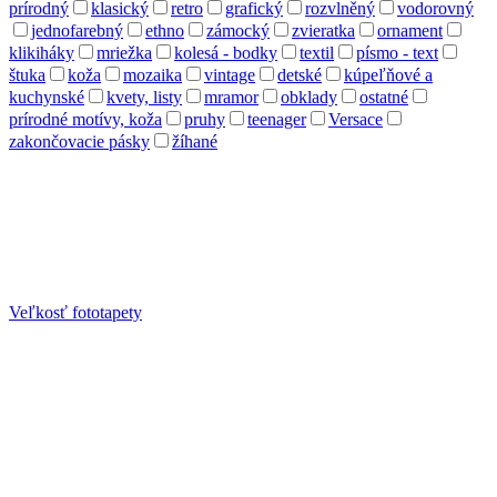
prírodný
klasický
retro
grafický
rozvlněný
vodorovný
jednofarebný
ethno
zámocký
zvieratka
ornament
klikiháky
mriežka
kolesá - bodky
textil
písmo - text
štuka
koža
mozaika
vintage
detské
kúpeľňové a
kuchynské
kvety, listy
mramor
obklady
ostatné
prírodné motívy, koža
pruhy
teenager
Versace
zakončovacie pásky
žíhané
Veľkosť fototapety