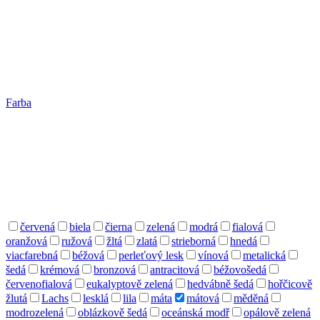
Farba
červená
biela
čierna
zelená
modrá
fialová
oranžová
ružová
žltá
zlatá
strieborná
hnedá
viacfarebná
béžová
perleťový lesk
vínová
metalická
šedá
krémová
bronzová
antracitová
béžovošedá
červenofialová
eukalyptově zelená
hedvábně šedá
hořčicově
žlutá
Lachs
lesklá
lila
máta
mátová
měděná
modrozelená
oblázkově šedá
oceánská modř
opálově zelená