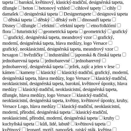
tapeta
barokní, květinový, klasický-tradiční, designérská tapeta,
džungle
beton
betonový vzhled
cihlové tapety
cihly
damašek
designérská tapeta
Designertapete
designová tapeta
dětská tapeta
dětský
dětský svět
dinosauří tapeta
Disney
džungle
efektní
efektní tapety
etno/folklórní
flora
futuristický
geometrická tapeta
geometrický
grafický
grafický, designérská tapeta, meandrový vzor
grafický,
moderní, designérská tapeta, hlava medúzy, logo Versace
grafický, neoklasicistní, designérská tapeta, meandrový vzor
hexagon
hvězdičky
industriální
japonská & čínská tapeta
jednobarevná tapeta
jednobarevné
jednobarevný
jednobarevný, designérská tapeta
ježek, zajíc a jelen v lese
kámen
kameny
klasický
klasický-tradiční, grafický, moderní,
designérská tapeta, hlava medúzy, logo Versace
klasický-tradiční,
neoklasicistní, designérská tapeta, barokní, květinové úponky, hlava
medúzy
klasický-tradiční, neoklasicistní, designérská tapeta,
džungle, hlava medúzy, logo Versace
klasický-tradiční,
neoklasicistní, designérská tapeta, květiny, květinové úponky, kruhy,
Versace Logo, hlava medúzy
klasický-tradiční, neoklasicistní,
moderní, přírodní, designérská tapeta
klasický-tradiční,
neoklasicistní, přírodní, moderní, designérská tapeta
kruhy
kuchyňská tapeta
kůň, lidé, labutě
květinová tapeta
květinový
leopard, motýl, papoušek, rajský pták, květina