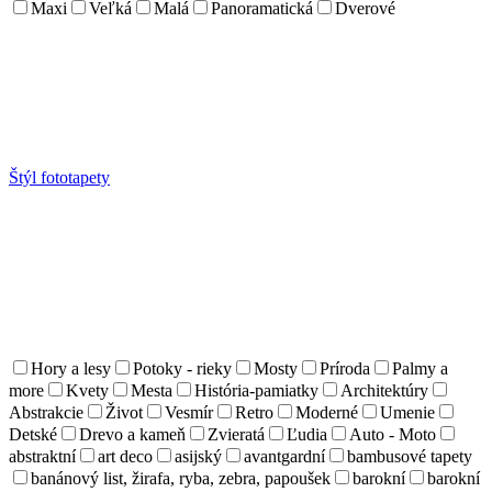
Maxi
Veľká
Malá
Panoramatická
Dverové
Štýl fototapety
Hory a lesy
Potoky - rieky
Mosty
Príroda
Palmy a
more
Kvety
Mesta
História-pamiatky
Architektúry
Abstrakcie
Život
Vesmír
Retro
Moderné
Umenie
Detské
Drevo a kameň
Zvieratá
Ľudia
Auto - Moto
abstraktní
art deco
asijský
avantgardní
bambusové tapety
banánový list, žirafa, ryba, zebra, papoušek
barokní
barokní