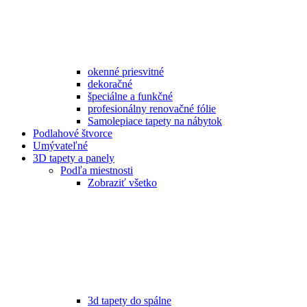
okenné priesvitné
dekoračné
špeciálne a funkčné
profesionálny renovačné fólie
Samolepiace tapety na nábytok
Podlahové štvorce
Umývateľné
3D tapety a panely
Podľa miestnosti
Zobraziť všetko
3d tapety do spálne