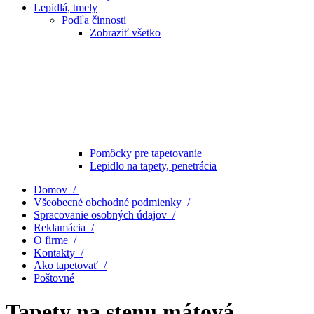
Lepidlá, tmely
Podľa činnosti
Zobraziť všetko
Pomôcky pre tapetovanie
Lepidlo na tapety, penetrácia
Domov /
Všeobecné obchodné podmienky /
Spracovanie osobných údajov /
Reklamácia /
O firme /
Kontakty /
Ako tapetovať /
Poštovné
Tapety na stenu mátová