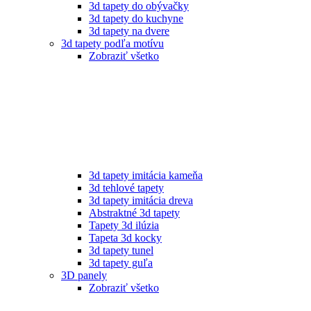
3d tapety do obývačky
3d tapety do kuchyne
3d tapety na dvere
3d tapety podľa motívu
Zobraziť všetko
3d tapety imitácia kameňa
3d tehlové tapety
3d tapety imitácia dreva
Abstraktné 3d tapety
Tapety 3d ilúzia
Tapeta 3d kocky
3d tapety tunel
3d tapety guľa
3D panely
Zobraziť všetko