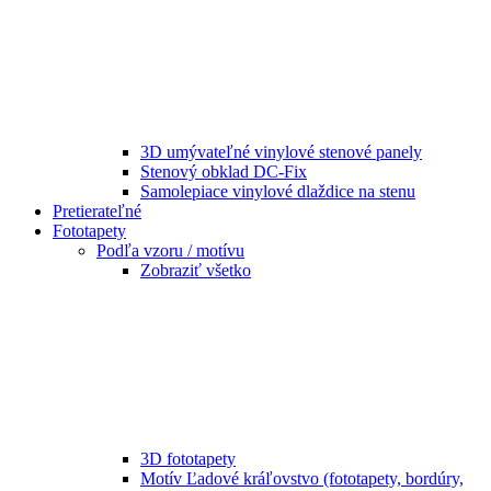
3D umývateľné vinylové stenové panely
Stenový obklad DC-Fix
Samolepiace vinylové dlaždice na stenu
Pretierateľné
Fototapety
Podľa vzoru / motívu
Zobraziť všetko
3D fototapety
Motív Ľadové kráľovstvo (fototapety, bordúry,