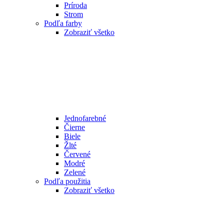
Príroda
Strom
Podľa farby
Zobraziť všetko
Jednofarebné
Čierne
Biele
Žlté
Červené
Modré
Zelené
Podľa použitia
Zobraziť všetko