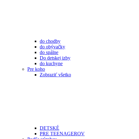
do chodby
do obývačky
do spálne
Do detskej izby
do kuchyne
Pre koho
Zobraziť všetko
DETSKÉ
PRE TEENAGEROV