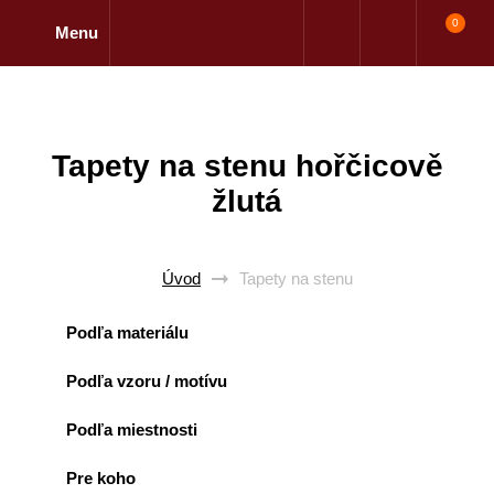
0
Menu
Tapety na stenu hořčicově
žlutá
Úvod
Tapety na stenu
Podľa materiálu
Podľa vzoru / motívu
Podľa miestnosti
Pre koho