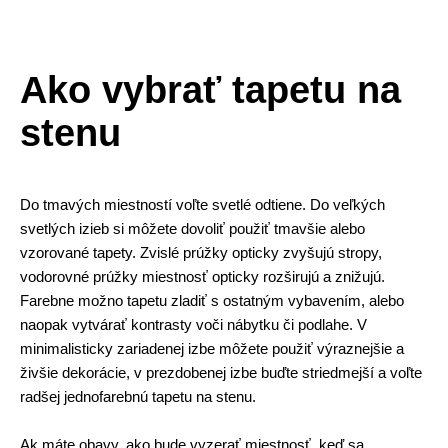
Ako vybrať tapetu na
stenu
Do tmavých miestností voľte svetlé odtiene. Do veľkých
svetlých izieb si môžete dovoliť použiť tmavšie alebo
vzorované tapety. Zvislé prúžky opticky zvyšujú stropy,
vodorovné prúžky miestnosť opticky rozširujú a znižujú.
Farebne možno tapetu zladiť s ostatným vybavením, alebo
naopak vytvárať kontrasty voči nábytku či podlahe. V
minimalisticky zariadenej izbe môžete použiť výraznejšie a
živšie dekorácie, v prezdobenej izbe buďte striedmejší a voľte
radšej jednofarebnú tapetu na stenu.
Ak máte obavy, ako bude vyzerať miestnosť, keď sa