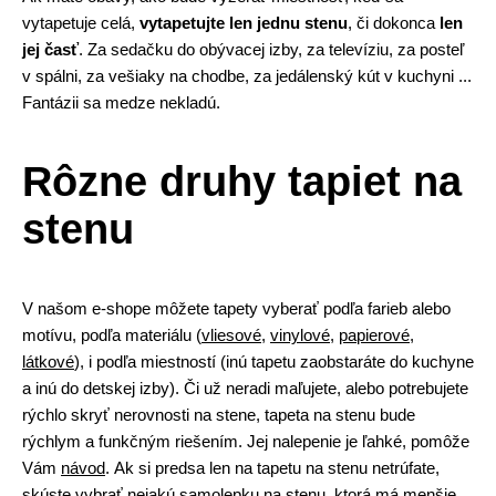
vytapetuje celá,
vytapetujte len jednu stenu
, či dokonca
len
jej časť
. Za sedačku do obývacej izby, za televíziu, za posteľ
v spálni, za vešiaky na chodbe, za jedálenský kút v kuchyni ...
Fantázii sa medze nekladú.
Rôzne druhy tapiet na
stenu
V našom e-shope môžete tapety vyberať podľa farieb alebo
motívu, podľa materiálu (
vliesové
,
vinylové
,
papierové
,
látkové
), i podľa miestností (inú tapetu zaobstaráte do kuchyne
a inú do detskej izby). Či už neradi maľujete, alebo potrebujete
rýchlo skryť nerovnosti na stene, tapeta na stenu bude
rýchlym a funkčným riešením. Jej nalepenie je ľahké, pomôže
Vám
návod
. Ak si predsa len na tapetu na stenu netrúfate,
skúste vybrať nejakú
samolepku na stenu
, ktorá má menšie