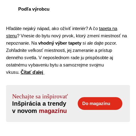
Podľa výrobcu
Hľadáte nejaký nápad, ako oživiť interiér? A čo
tapeta na
stenu
? Vnesie do bytu nový prvok, ktorý zmení miestnosť na
nepoznanie. Na
vhodný výber tapety
si ale dajte pozor.
Zohľadnite veľkosť miestnosti, jej zameranie a prístup
denného svetla. V neposlednom rade ju prispôsobte aj
ostatnému vybaveniu bytu a samozrejme svojmu
vkusu.
Čítať ďalej
Nechajte sa inšpirovať
Inšpirácia a trendy
Do magazínu
v novom
magazínu