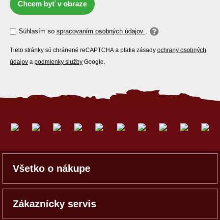
Chcem byť v obraze
Súhlasím so
spracovaním osobných údajov
.
Tieto stránky sú chránené reCAPTCHA a platia zásady
ochrany osobných
údajov
a
podmienky služby
Google.
Všetko o nákupe
Zákaznícky servis