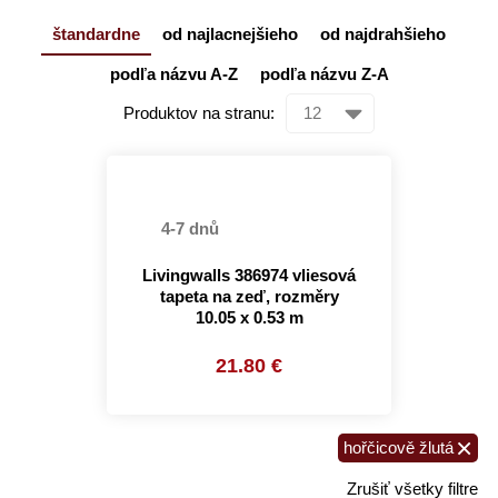
štandardne
od najlacnejšieho
od najdrahšieho
podľa názvu A-Z
podľa názvu Z-A
Produktov na stranu:
4-7 dnů
Livingwalls 386974 vliesová
tapeta na zeď, rozměry
10.05 x 0.53 m
21.80 €
×
hořčicově žlutá
Zrušiť všetky filtre