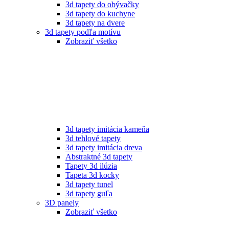
3d tapety do obývačky
3d tapety do kuchyne
3d tapety na dvere
3d tapety podľa motívu
Zobraziť všetko
3d tapety imitácia kameňa
3d tehlové tapety
3d tapety imitácia dreva
Abstraktné 3d tapety
Tapety 3d ilúzia
Tapeta 3d kocky
3d tapety tunel
3d tapety guľa
3D panely
Zobraziť všetko