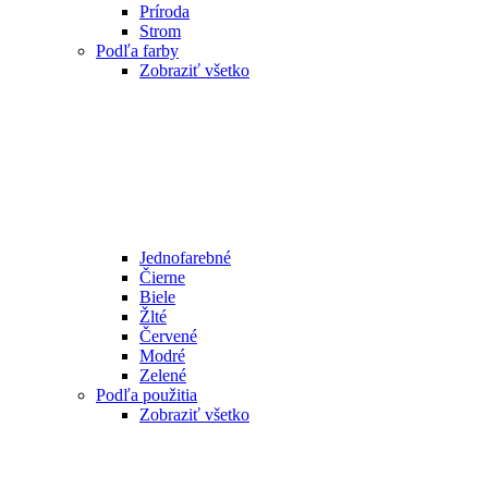
Príroda
Strom
Podľa farby
Zobraziť všetko
Jednofarebné
Čierne
Biele
Žlté
Červené
Modré
Zelené
Podľa použitia
Zobraziť všetko