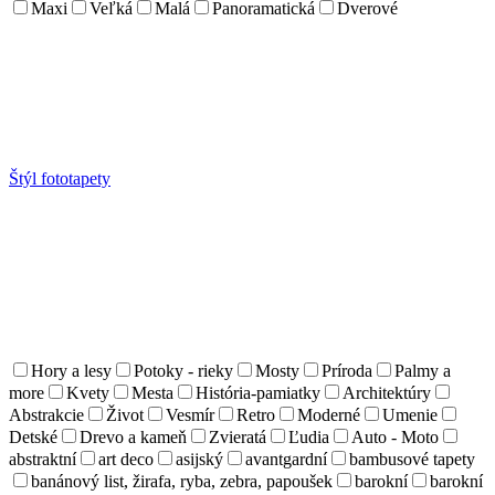
Maxi
Veľká
Malá
Panoramatická
Dverové
Štýl fototapety
Hory a lesy
Potoky - rieky
Mosty
Príroda
Palmy a
more
Kvety
Mesta
História-pamiatky
Architektúry
Abstrakcie
Život
Vesmír
Retro
Moderné
Umenie
Detské
Drevo a kameň
Zvieratá
Ľudia
Auto - Moto
abstraktní
art deco
asijský
avantgardní
bambusové tapety
banánový list, žirafa, ryba, zebra, papoušek
barokní
barokní