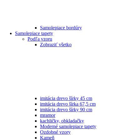
Samolepiace bordúry
Samolepiace tapety
Podľa vzoru
Zobraziť všetko
imitácia drevo šírky 45 cm
imitácia drevo šírka 67,5 cm
imitácia drevo šírky 90 cm
mramor
kachličky, obkladačky
Moderné samolepiace tapety
Ozdobné vzory
Kameň