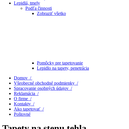
Lepidlá, tmely
Podľa činnosti
Zobraziť všetko
Pomôcky pre tapetovanie
Lepidlo na tapety, penetrácia
Domov /
Všeobecné obchodné podmienky /
Spracovanie osobných údajov /
Reklamácia /
O firme /
Kontakty /
Ako tapetovať /
Poštovné
Tapety na stenu tehla