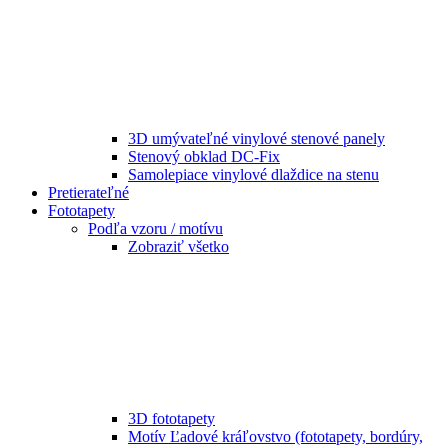
3D umývateľné vinylové stenové panely
Stenový obklad DC-Fix
Samolepiace vinylové dlaždice na stenu
Pretierateľné
Fototapety
Podľa vzoru / motívu
Zobraziť všetko
3D fototapety
Motív Ľadové kráľovstvo (fototapety, bordúry,