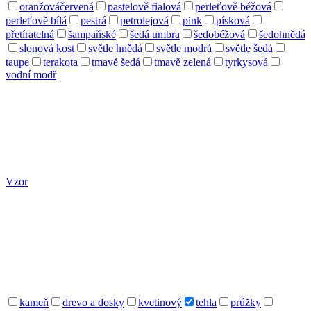
oranžováčervená
pastelově fialová
perleťově béžová
perleťově bílá
pestrá
petrolejová
pink
písková
přetíratelná
šampaňské
šedá umbra
šedobéžová
šedohnědá
slonová kost
světle hnědá
světle modrá
světle šedá
taupe
terakota
tmavě šedá
tmavě zelená
tyrkysová
vodní modř
Vzor
kameň
drevo a dosky
kvetinový
tehla
prúžky