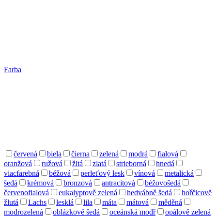
Farba
červená
biela
čierna
zelená
modrá
fialová
oranžová
ružová
žltá
zlatá
strieborná
hnedá
viacfarebná
béžová
perleťový lesk
vínová
metalická
šedá
krémová
bronzová
antracitová
béžovošedá
červenofialová
eukalyptově zelená
hedvábně šedá
hořčicově
žlutá
Lachs
lesklá
lila
máta
mátová
měděná
modrozelená
oblázkově šedá
oceánská modř
opálově zelená