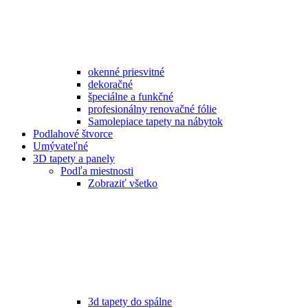
okenné priesvitné
dekoračné
špeciálne a funkčné
profesionálny renovačné fólie
Samolepiace tapety na nábytok
Podlahové štvorce
Umývateľné
3D tapety a panely
Podľa miestnosti
Zobraziť všetko
3d tapety do spálne