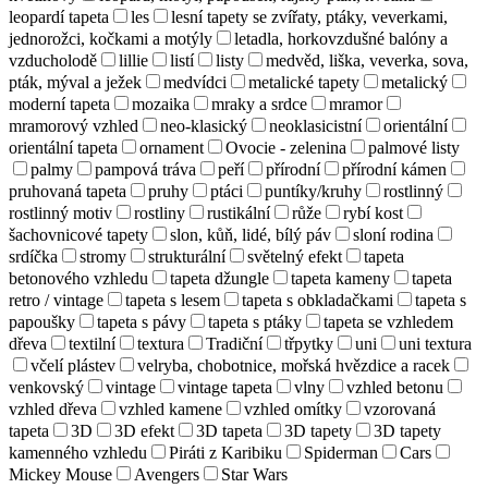
leopardí tapeta
les
lesní tapety se zvířaty, ptáky, veverkami,
jednorožci, kočkami a motýly
letadla, horkovzdušné balóny a
vzducholodě
lillie
listí
listy
medvěd, liška, veverka, sova,
pták, mýval a ježek
medvídci
metalické tapety
metalický
moderní tapeta
mozaika
mraky a srdce
mramor
mramorový vzhled
neo-klasický
neoklasicistní
orientální
orientální tapeta
ornament
Ovocie - zelenina
palmové listy
palmy
pampová tráva
peří
přírodní
přírodní kámen
pruhovaná tapeta
pruhy
ptáci
puntíky/kruhy
rostlinný
rostlinný motiv
rostliny
rustikální
růže
rybí kost
šachovnicové tapety
slon, kůň, lidé, bílý páv
sloní rodina
srdíčka
stromy
strukturální
světelný efekt
tapeta
betonového vzhledu
tapeta džungle
tapeta kameny
tapeta
retro / vintage
tapeta s lesem
tapeta s obkladačkami
tapeta s
papoušky
tapeta s pávy
tapeta s ptáky
tapeta se vzhledem
dřeva
textilní
textura
Tradiční
třpytky
uni
uni textura
včelí plástev
velryba, chobotnice, mořská hvězdice a racek
venkovský
vintage
vintage tapeta
vlny
vzhled betonu
vzhled dřeva
vzhled kamene
vzhled omítky
vzorovaná
tapeta
3D
3D efekt
3D tapeta
3D tapety
3D tapety
kamenného vzhledu
Piráti z Karibiku
Spiderman
Cars
Mickey Mouse
Avengers
Star Wars