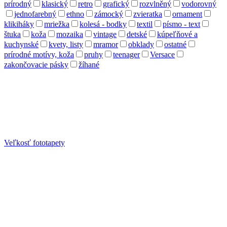
prírodný
klasický
retro
grafický
rozvlněný
vodorovný
jednofarebný
ethno
zámocký
zvieratka
ornament
klikiháky
mriežka
kolesá - bodky
textil
písmo - text
štuka
koža
mozaika
vintage
detské
kúpeľňové a
kuchynské
kvety, listy
mramor
obklady
ostatné
prírodné motívy, koža
pruhy
teenager
Versace
zakončovacie pásky
žíhané
Veľkosť fototapety