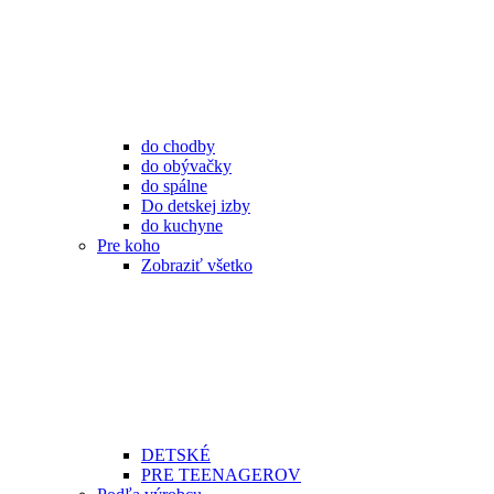
do chodby
do obývačky
do spálne
Do detskej izby
do kuchyne
Pre koho
Zobraziť všetko
DETSKÉ
PRE TEENAGEROV