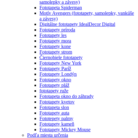
samolepky a závesy)
Fototapeta Spiderman
Motív Avengers (fototapety, samolepky, vankúše
a závesy)
Digitálne fototapety IdealDecor Digital
Fototapety príroda
Fototapety les
Fototapety mora
Fototapety kone
Fototapety strom
Čiernobiele fototapety
Fototapety New York
Fototapety Paríž
Fototapety Londýn
Fototapety okno
Fototapety pláž
fototapety ruže
Fototapeta okno do záhrady
Fototapety kvetov
Fototapeta slon
Fototapety auta
Fototepety palmy
Fototapety kameň
Fototapety Mickey Mouse
Podľa miesta určenia