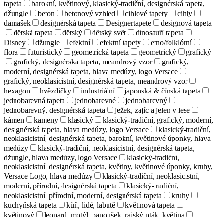
tapeta
barokní, květinový, klasický-tradiční, designérská tapeta,
džungle
beton
betonový vzhled
cihlové tapety
cihly
damašek
designérská tapeta
Designertapete
designová tapeta
dětská tapeta
dětský
dětský svět
dinosauří tapeta
Disney
džungle
efektní
efektní tapety
etno/folklórní
flora
futuristický
geometrická tapeta
geometrický
grafický
grafický, designérská tapeta, meandrový vzor
grafický,
moderní, designérská tapeta, hlava medúzy, logo Versace
grafický, neoklasicistní, designérská tapeta, meandrový vzor
hexagon
hvězdičky
industriální
japonská & čínská tapeta
jednobarevná tapeta
jednobarevné
jednobarevný
jednobarevný, designérská tapeta
ježek, zajíc a jelen v lese
kámen
kameny
klasický
klasický-tradiční, grafický, moderní,
designérská tapeta, hlava medúzy, logo Versace
klasický-tradiční,
neoklasicistní, designérská tapeta, barokní, květinové úponky, hlava
medúzy
klasický-tradiční, neoklasicistní, designérská tapeta,
džungle, hlava medúzy, logo Versace
klasický-tradiční,
neoklasicistní, designérská tapeta, květiny, květinové úponky, kruhy,
Versace Logo, hlava medúzy
klasický-tradiční, neoklasicistní,
moderní, přírodní, designérská tapeta
klasický-tradiční,
neoklasicistní, přírodní, moderní, designérská tapeta
kruhy
kuchyňská tapeta
kůň, lidé, labutě
květinová tapeta
květinový
leopard, motýl, papoušek, rajský pták, květina