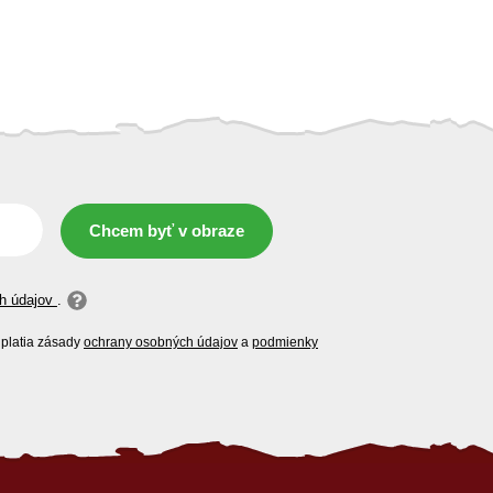
Chcem byť v obraze
h údajov
.
platia zásady
ochrany osobných údajov
a
podmienky