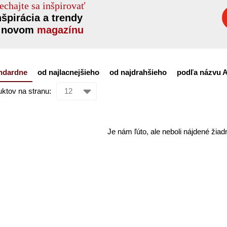
echajte sa inšpirovať
nšpirácia a trendy
 novom
magazínu
ndardne
od najlacnejšieho
od najdrahšieho
podľa názvu 
ktov na stranu:
Je nám ľúto, ale neboli nájdené žiad