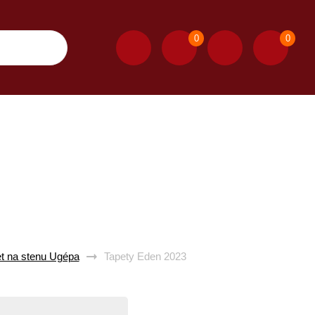
0
0
et na stenu Ugépa
Tapety Eden 2023