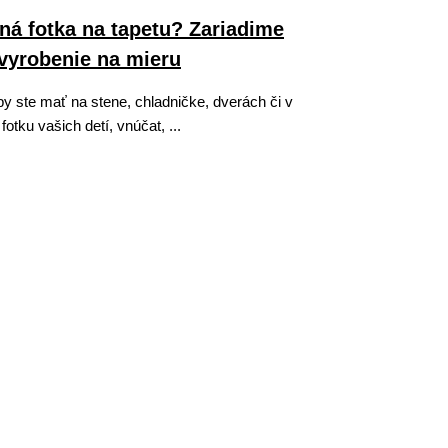
ná fotka na tapetu? Zariadime
vyrobenie na mieru
by ste mať na stene, chladničke, dverách či v
fotku vašich detí, vnúčat, ...