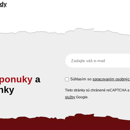
ady
ponuky
a
Súhlasím so
spracovaním osobnýc
nky
Tieto stránky sú chránené reCAPTCHA a 
služby
Google.