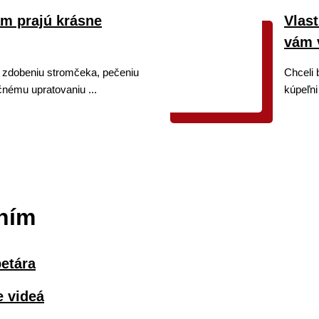
ám prajú krásne
Vlast
vám 
 zdobeniu stromčeka, pečeniu
Chceli 
čnému upratovaniu ...
kúpeľni 
ním
etára
e videá