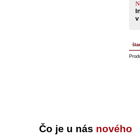
N
I
v
šta
Produ
Čo je u nás
nového