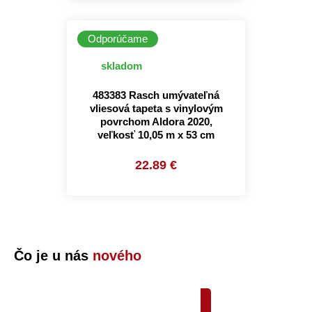
Odporúčame
skladom
483383 Rasch umývateľná
vliesová tapeta s vinylovým
povrchom Aldora 2020,
veľkosť 10,05 m x 53 cm
22.89 €
Čo je u nás
nového