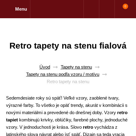
0
Menu
Retro tapety na stenu fialová
Úvod
Tapety na stenu
Tapety na stenu podľa vzoru / motívu
Retro tapety na stenu
Sedemdesiate roky sú späť! Veľké vzory, zaoblené tvary,
výrazné farby. To všetko je opäť trendy, akurát v kombinácii s
novými materiálmi a prevedené do dnešnej doby. Vzory
retro
tapiet
kombinujú krivky, oblúčiky, farebné plochy, jednoduché
vzory. V jednoduchosti je krása. Slovo
retro
vychádza z
latinského slova návrat alebo ísť späť. Dizajn sa teda vracia