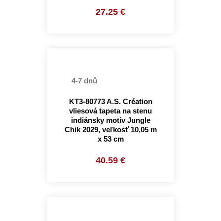
27.25 €
4-7 dnů
KT3-80773 A.S. Création
vliesová tapeta na stenu
indiánsky motív Jungle
Chik 2029, veľkosť 10,05 m
x 53 cm
40.59 €