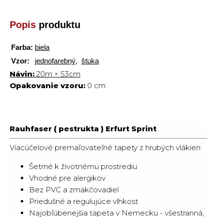
Popis
produktu
Farba:
biela
Vzor:
jednofarebný
,
štuka
Návin:
20m × 53cm
Opakovanie vzoru:
0 cm
Rauhfaser ( pestrukta ) Erfurt Sprint
Viacúčelové premaľovateľné tapety z hrubých vlákien
Šetrné k životnému prostrediu
Vhodné pre alergikov
Bez PVC a zmäkčovadiel
Priedušné a regulujúce vlhkost
Najobľúbenejšia tapeta v Nemecku - všestranná,