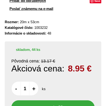
Pridať do obľúbených
Save
Poslať známemu na e-mail
Rozmer:
20m x 53cm
Katalógové číslo:
1003232
Informácie o skladovosti:
48
skladom, 44 ks
Pôvodná cena:
13.17 €
Akciová cena:
8.95
€
-
+
ks