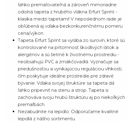
ľahko premaľovateľná a zároveň mimoriadne
odolná tapeta z hrubého vlákna Erfurt Sprint -
klasika medzi tapetami! V neposlednom rade je
obľúbená aj vďaka bezkonkurenčnému pomeru
cena/výkon
Tapeta Erfurt Sprint sa vyrába zo surovín, ktoré sú
kontrolované na prítomnosť škodlivých látok a
alergénov a sú šetrné k životnému prostrediu -
neobsahujú PVC a zmäkčovadlá. Vyznačuje sa
priedušnosťou a vynikajúcou reguláciou vlhkosti,
čím poskytuje ideálne prostredie pre zdravé
bývanie. Vďaka svojej štruktúre sa tapeta dá
ľahko pripevniť na stenu a strop. Tapeta si
zachováva svoju hrubú štruktúru aj po niekoľkých
premaľbách.
Nezabudnite na lepidlo. Odporúčame kvalitné
lepidlá z nášho sortimentu.