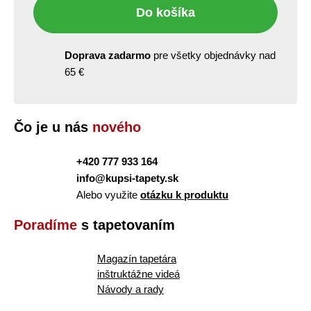
Do košíka
Doprava zadarmo
pre všetky objednávky nad
65 €
Čo je u nás
nového
+420 777 933 164
info@kupsi-tapety.sk
Alebo využite
otázku k produktu
Poradíme
s tapetovaním
Magazín tapetára
inštruktážne videá
Návody a rady