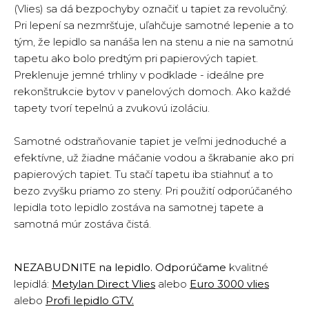
(Vlies) sa dá bezpochyby označiť u tapiet za revolučný.
Pri lepení sa nezmršťuje, uľahčuje samotné lepenie a to
tým, že lepidlo sa nanáša len na stenu a nie na samotnú
tapetu ako bolo predtým pri papierových tapiet.
Preklenuje jemné trhliny v podklade - ideálne pre
rekonštrukcie bytov v panelových domoch. Ako každé
tapety tvorí tepelnú a zvukovú izoláciu.
Samotné odstraňovanie tapiet je veľmi jednoduché a
efektívne, už žiadne máčanie vodou a škrabanie ako pri
papierových tapiet. Tu stačí tapetu iba stiahnuť a to
bezo zvyšku priamo zo steny. Pri použití odporúčaného
lepidla toto lepidlo zostáva na samotnej tapete a
samotná múr zostáva čistá.
NEZABUDNITE na lepidlo. Odporúčame
kvalitné
lepidlá:
Metylan Direct Vlies
alebo
Euro 3000 vlies
alebo
Profi lepidlo GTV
.