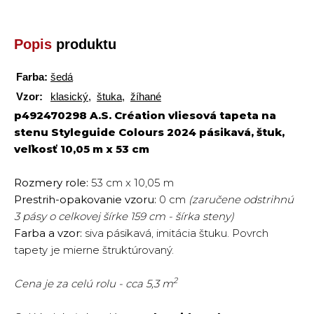
Popis
produktu
Farba:
šedá
Vzor:
klasický
,
štuka
,
žíhané
p492470298 A.S. Création vliesová tapeta na
stenu Styleguide Colours 2024 pásikavá, štuk,
veľkosť 10,05 m x 53 cm
Rozmery role:
53 cm x 10,05 m
Prestrih-opakovanie vzoru:
0 cm
(zaručene odstrihnú
3 pásy o celkovej šírke 159 cm - šírka steny)
Farba a vzor:
siva pásikavá, imitácia štuku. Povrch
tapety je mierne štruktúrovaný.
2
Cena je za celú rolu - cca 5,3 m