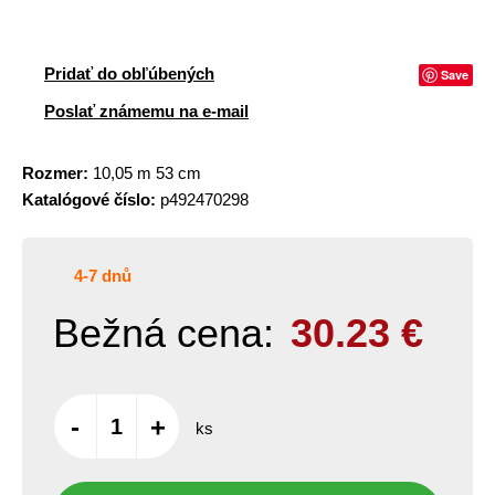
Pridať do obľúbených
Save
Poslať známemu na e-mail
Rozmer:
10,05 m 53 cm
Katalógové číslo:
p492470298
4-7 dnů
Bežná cena:
30.23
€
-
+
ks