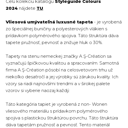
Celú kolekciu katalógu
Styleguide Colours
2024
nájdete
TU
.
Vliesová umývateľná luxusné tapeta
- je vyrobená
zo špeciálnej buničiny a polyesterových vlákien s
prídavkom polymérového spojiva. Táto štruktúra dáva
tapete pružnosť, pevnosť a znižuje hluk o 30%.
Tapety na stenu nemeckej značky A.Ş-Création sa
vyznačujú špičkovou kvalitou a spracovaním. Samotná
firma A.Ş-Création pôsobí na celosvetovom trhu už
niekoľko desaťročí a jej výrobky sú zárukou kvality. Ich
vzory sa riadi najnovšími trendmi a v širokej palete
vzorov si vyberie naozaj každý.
Táto kategória tapiet je vyrobená z non- Wonen
vliesového materiálu s prídavkom polymérového
spojiva s plastickou štruktúrou povrchu. Táto štruktúra
dáva tapetám pružnosť a pevnosť. Tento materiál