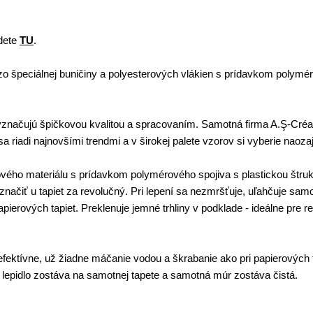
dete
TU
.
zo špeciálnej buničiny a polyesterových vlákien s prídavkom polymér
značujú špičkovou kvalitou a spracovaním. Samotná firma A.Ş-Créat
sa riadi najnovšími trendmi a v širokej palete vzorov si vyberie naoza
sového materiálu s prídavkom polymérového spojiva s plastickou štru
načiť u tapiet za revolučný. Pri lepení sa nezmršťuje, uľahčuje samo
apierových tapiet. Preklenuje jemné trhliny v podklade - ideálne pr
fektívne, už žiadne máčanie vodou a škrabanie ako pri papierových ta
o lepidlo zostáva na samotnej tapete a samotná múr zostáva čistá.