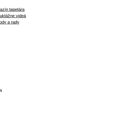
zín tapetára
ruktážne videá
ody a rady
m