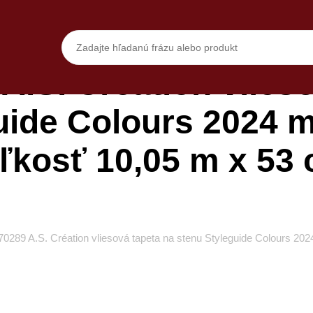
A.S. Création vlieso
uide Colours 2024 mo
ľkosť 10,05 m x 53
0289 A.S. Création vliesová tapeta na stenu Styleguide Colours 202