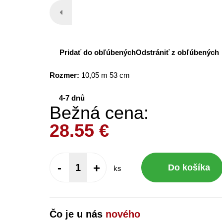
Pridať do obľúbených
Odstrániť z obľúbených
Rozmer:
10,05 m 53 cm
4-7 dnů
Bežná cena:
28.55
€
-
+
Do košíka
ks
Čo je u nás
nového