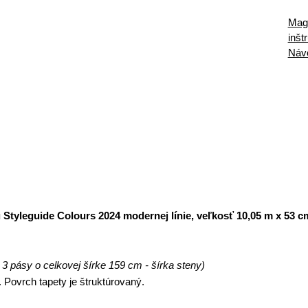
Maga
inšt
Náv
 Styleguide Colours 2024 modernej línie, veľkosť 10,05 m x 53 c
 3 pásy o celkovej šírke 159 cm - šírka steny)
. Povrch tapety je štruktúrovaný.