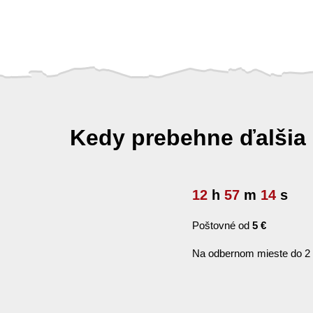
Kedy prebehne ďalšia
12
h
57
m
13
s
Poštovné od
5 €
Na odbernom mieste do 2