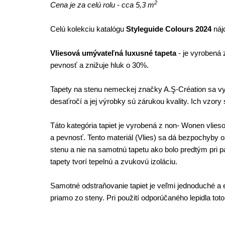
2
Cena je za celú rolu - cca 5,3 m
Celú kolekciu katalógu
Styleguide Colours 2024
náj
Vliesová umývateľná luxusné tapeta
- je vyrobená 
pevnosť a znižuje hluk o 30%.
Tapety na stenu nemeckej značky A.Ş-Création sa vy
desaťročí a jej výrobky sú zárukou kvality. Ich vzory 
Táto kategória tapiet je vyrobená z non- Wonen vlie
a pevnosť. Tento materiál (Vlies) sa dá bezpochyby oz
stenu a nie na samotnú tapetu ako bolo predtým pri p
tapety tvorí tepelnú a zvukovú izoláciu.
Samotné odstraňovanie tapiet je veľmi jednoduché a e
priamo zo steny. Pri použití odporúčaného lepidla tot