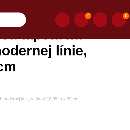
0
0
vá tapeta na
dernej línie,
 cm
4 modernej línie, veľkosť 10,05 m x 53 cm