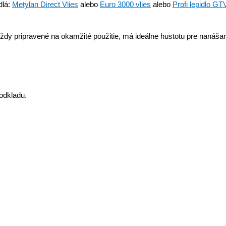
dlá:
Metylan Direct Vlies
alebo
Euro 3000 vlies
alebo
Profi lepidlo GT
vždy pripravené na okamžité použitie, má ideálne hustotu pre nanáša
odkladu
.