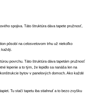
ového spojiva. Táto štruktúra dáva tapete pružnosť,
ion pôsobí na celosvetovom trhu už niekoľko
j každý.
ktúrou povrchu. Táto štruktúra dáva tapetám pružnosť
tné lepenie a to tým, že lepidlo sa nanáša len na
e rekonštrukcie bytov v panelových domoch. Ako každé
piet. Tu stačí tapetu iba stiahnuť a to bezo zvyšku