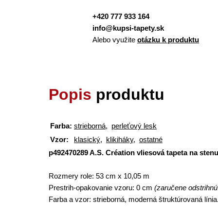
+420 777 933 164
info@kupsi-tapety.sk
Alebo využite
otázku k produktu
Popis
produktu
Farba:
strieborná
,
perleťový lesk
Vzor:
klasický
,
klikiháky
,
ostatné
p492470289 A.S. Création vliesová tapeta na stenu
Rozmery role:
53 cm x 10,05 m
Prestrih-opakovanie vzoru:
0 cm
(zaručene odstrihnú
Farba a vzor:
strieborná, moderná štruktúrovaná línia