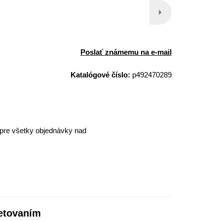
Poslať známemu na e-mail
Katalógové číslo:
p492470289
pre všetky objednávky nad
etovaním