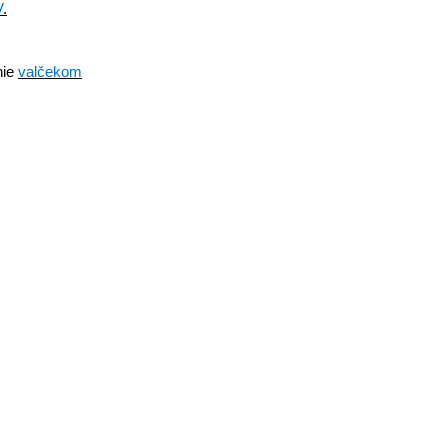
V
.
nie
valčekom