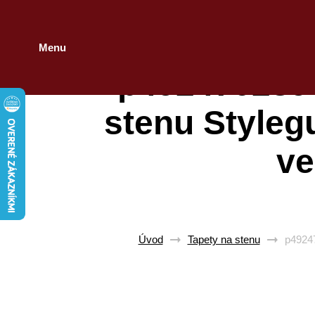
Menu
p492470289 
stenu Styleg
ve
Úvod
Tapety na stenu
p49247