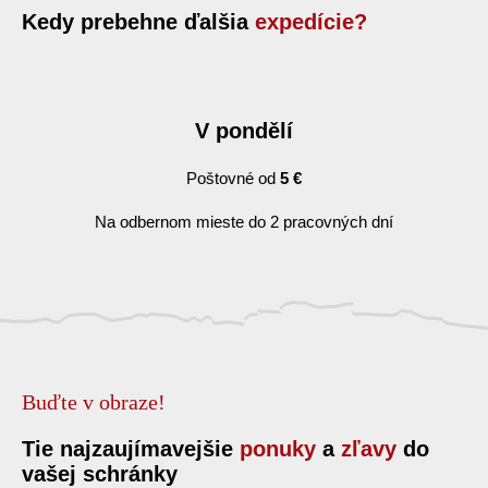
Kedy prebehne ďalšia
expedície?
V pondělí
Poštovné od
5 €
Na odbernom mieste do 2 pracovných dní
Buďte v obraze!
Tie najzaujímavejšie
ponuky
a
zľavy
do
vašej schránky