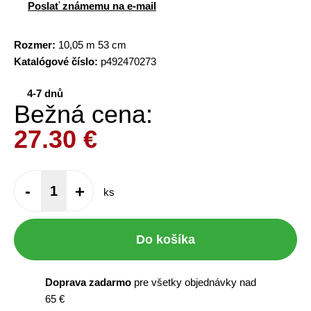
Poslať známemu na e-mail
Rozmer:
10,05 m 53 cm
Katalógové číslo:
p492470273
4-7 dnů
Bežná cena:
27.30
€
-
+
ks
Do košíka
Doprava zadarmo
pre všetky objednávky nad
65 €