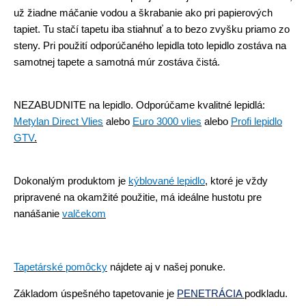
už žiadne máčanie vodou a škrabanie ako pri papierových
tapiet. Tu stačí tapetu iba stiahnuť a to bezo zvyšku priamo zo
steny. Pri použití odporúčaného lepidla toto lepidlo zostáva na
samotnej tapete a samotná múr zostáva čistá.
NEZABUDNITE na lepidlo. Odporúčame
kvalitné lepidlá:
Metylan Direct Vlies
alebo
Euro 3000 vlies
alebo
Profi lepidlo
GTV
.
Dokonalým produktom je
kýblované lepidlo
,
ktoré je vždy
pripravené na okamžité použitie, má ideálne hustotu pre
nanášanie
valčekom
Tapetárské pomôcky
nájdete aj v našej ponuke.
Základom úspešného tapetovanie je
PENETRÁCIA
podkladu
.