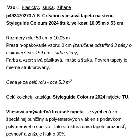
Vzor:
klasický
,
štuka
,
žíhané
p492470273 A.S. Création vliesová tapeta na stenu
Styleguide Colours 2024 štuk, veľkosť 10,05 m x 53 cm
Rozmery role:
53 cm x 10,05 m
Prestrih-opakovanie vzoru:
0 cm
(zaručene odstrihnú 3 pásy o
celkovej šírke 159 cm - šírka steny)
Farba a vzor:
sivá pásikavá, imitácia štuku. Povrch tapety je
mierne štruktúrovaný.
2
Cena je za celú rolu - cca 5,3 m
Celú kolekciu katalógu
Styleguide Colours 2024
nájdete
TU
.
Vliesová umývateľná luxusné tapeta
- je vyrobená zo
špeciálnej buničiny a polyesterových vlákien s prídavkom
polymérového spojiva. Táto štruktúra dáva tapete pružnosť,
pevnosť a znižuje hluk o 30%.