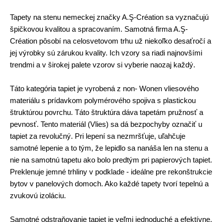
Tapety na stenu nemeckej značky A.Ş-Création sa vyznačujú
špičkovou kvalitou a spracovaním. Samotná firma A.Ş-
Création pôsobí na celosvetovom trhu už niekoľko desaťročí a
jej výrobky sú zárukou kvality. Ich vzory sa riadi najnovšími
trendmi a v širokej palete vzorov si vyberie naozaj každý.
Táto kategória tapiet je vyrobená z non- Wonen vliesového
materiálu s prídavkom polymérového spojiva s plastickou
štruktúrou povrchu. Táto štruktúra dáva tapetám pružnosť a
pevnosť. Tento materiál (Vlies) sa dá bezpochyby označiť u
tapiet za revolučný. Pri lepení sa nezmršťuje, uľahčuje
samotné lepenie a to tým, že lepidlo sa nanáša len na stenu a
nie na samotnú tapetu ako bolo predtým pri papierových tapiet.
Preklenuje jemné trhliny v podklade - ideálne pre rekonštrukcie
bytov v panelových domoch. Ako každé tapety tvorí tepelnú a
zvukovú izoláciu.
Samotné odstraňovanie tapiet je veľmi jednoduché a efektívne,