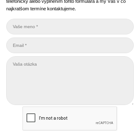
telefonicky alebo vyplnením tohto formulára a my Vás v čo
najkratšom termíne kontaktujeme.