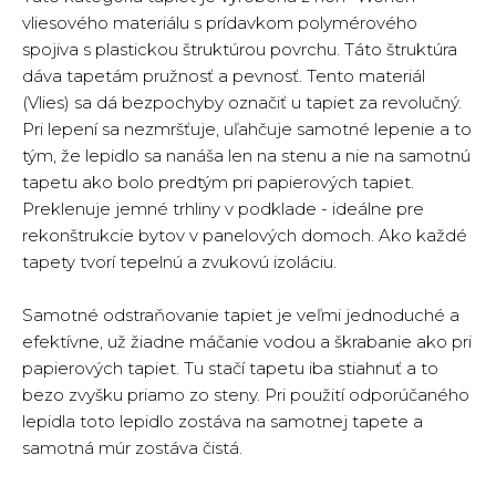
vliesového materiálu s prídavkom polymérového
spojiva s plastickou štruktúrou povrchu. Táto štruktúra
dáva tapetám pružnosť a pevnosť. Tento materiál
(Vlies) sa dá bezpochyby označiť u tapiet za revolučný.
Pri lepení sa nezmršťuje, uľahčuje samotné lepenie a to
tým, že lepidlo sa nanáša len na stenu a nie na samotnú
tapetu ako bolo predtým pri papierových tapiet.
Preklenuje jemné trhliny v podklade - ideálne pre
rekonštrukcie bytov v panelových domoch. Ako každé
tapety tvorí tepelnú a zvukovú izoláciu.
Samotné odstraňovanie tapiet je veľmi jednoduché a
efektívne, už žiadne máčanie vodou a škrabanie ako pri
papierových tapiet. Tu stačí tapetu iba stiahnuť a to
bezo zvyšku priamo zo steny. Pri použití odporúčaného
lepidla toto lepidlo zostáva na samotnej tapete a
samotná múr zostáva čistá.