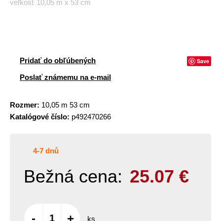
veľkosť 10,05 m x 53 cm
Pridať do obľúbených
Save
Poslať známemu na e-mail
Rozmer:
10,05 m 53 cm
Katalógové číslo:
p492470266
4-7 dnů
Bežná cena:
25.07
€
-
+
ks