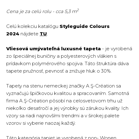
2
Cena je za celú rolu - cca 5,3 m
Celú kolekciu katalógu
Styleguide Colours
2024
nájdete
TU
.
Vliesová umývateľná luxusné tapeta
- je vyrobená
zo špeciálnej buničiny a polyesterových vlákien s
prídavkom polymérového spojiva. Táto štruktúra dáva
tapete pružnosť, pevnosť a znižuje hluk o 30%.
Tapety na stenu nemeckej značky A.Ş-Création sa
vyznačujú špičkovou kvalitou a spracovaním. Samotná
firma A.Ş-Création pôsobí na celosvetovom trhu už
niekoľko desaťročí a jej výrobky sú zárukou kvality. Ich
vzory sa riadi najnovšími trendmi a v širokej palete
vzorov si vyberie naozaj každý.
Táto kategória tapiet je vyrobená z non- Wonen