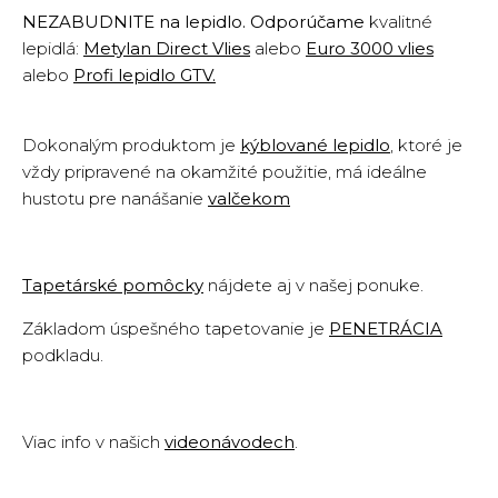
NEZABUDNITE na lepidlo. Odporúčame
kvalitné
lepidlá:
Metylan Direct Vlies
alebo
Euro 3000 vlies
alebo
Profi lepidlo GTV
.
Dokonalým produktom je
kýblované lepidlo
,
ktoré je
vždy pripravené na okamžité použitie, má ideálne
hustotu pre nanášanie
valčekom
Tapetárské pomôcky
nájdete aj v našej ponuke.
Základom úspešného tapetovanie je
PENETRÁCIA
podkladu
.
Viac info v našich
videonávodech
.