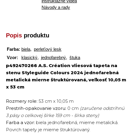
inštruktážne videá
Návody a rady
Popis
produktu
Farba:
biela
,
perleťový lesk
Vzor:
klasický
,
jednofarebný
,
štuka
p492470266 A.S. Création vliesová tapeta na
stenu Styleguide Colours 2024 jednofarebná
metalická mierne štruktúrovaná, veľkosť 10,05 m
x 53 cm
Rozmery role:
53 cm x 10,05 m
Prestrih-opakovanie vzoru:
0 cm
(zaručene odstrihnú
3 pásy o celkovej šírke 159 cm - šírka steny)
Farba a vzor:
biela jednofarebná, mierne metalická.
Povrch tapety je mierne štruktúrovaný.