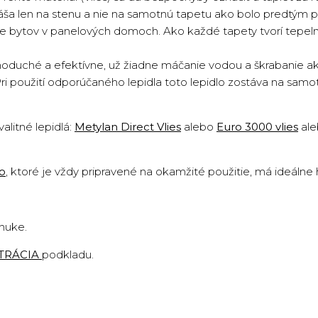
náša len na stenu a nie na samotnú tapetu ako bolo predtým p
cie bytov v panelových domoch. Ako každé tapety tvorí tepeln
oduché a efektívne, už žiadne máčanie vodou a škrabanie ako 
Pri použití odporúčaného lepidla toto lepidlo zostáva na sam
valitné lepidlá:
Metylan Direct Vlies
alebo
Euro 3000 vlies
al
lo
,
ktoré je vždy pripravené na okamžité použitie, má ideálne
onuke.
TRÁCIA
podkladu
.