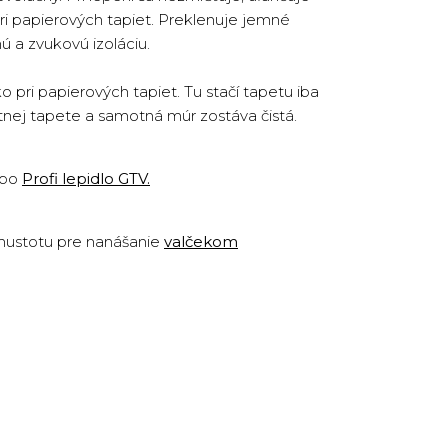
ri papierových tapiet. Preklenuje jemné
ú a zvukovú izoláciu.
pri papierových tapiet. Tu stačí tapetu iba
otnej tapete a samotná múr zostáva čistá.
ebo
Profi lepidlo GTV
.
 hustotu pre nanášanie
valčekom