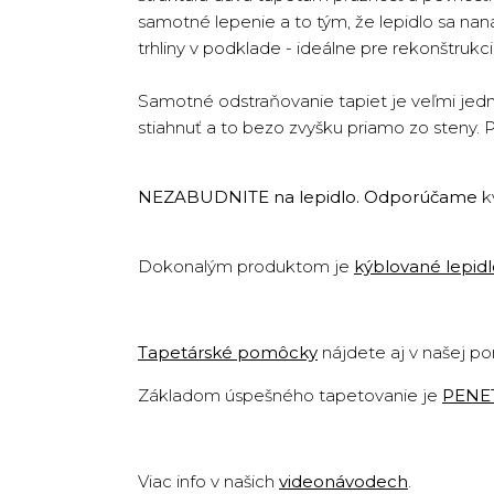
samotné lepenie a to tým, že lepidlo sa na
trhliny v podklade - ideálne pre rekonštruk
Samotné odstraňovanie tapiet je veľmi jedn
stiahnuť a to bezo zvyšku priamo zo steny. 
NEZABUDNITE na lepidlo. Odporúčame
k
Dokonalým produktom je
kýblované lepid
Tapetárské pomôcky
nájdete aj v našej p
Základom úspešného tapetovanie je
PENE
Viac info v našich
videonávodech
.