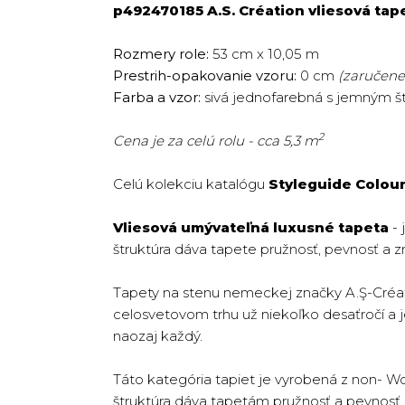
p492470185 A.S. Création vliesová tap
Rozmery role:
53 cm x 10,05 m
Prestrih-opakovanie vzoru:
0 cm
(zaručene 
Farba a vzor:
sivá jednofarebná s jemným št
2
Cena je za celú rolu - cca 5,3 m
Celú kolekciu katalógu
Styleguide Colou
Vliesová umývateľná luxusné tapeta
- 
štruktúra dáva tapete pružnosť, pevnosť a z
Tapety na stenu nemeckej značky A.Ş-Créat
celosvetovom trhu už niekoľko desaťročí a jej
naozaj každý.
Táto kategória tapiet je vyrobená z non- W
štruktúra dáva tapetám pružnosť a pevnosť. T