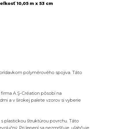
eľkosť 10,05 m x 53 cm
s prídavkom polymérového spojiva. Táto
firma A.Ş-Création pôsobí na
dmi a v širokej palete vzorov si vyberie
s plastickou štruktúrou povrchu. Táto
volučný. Pri lepení sa nezmršťuje, uľahčuje