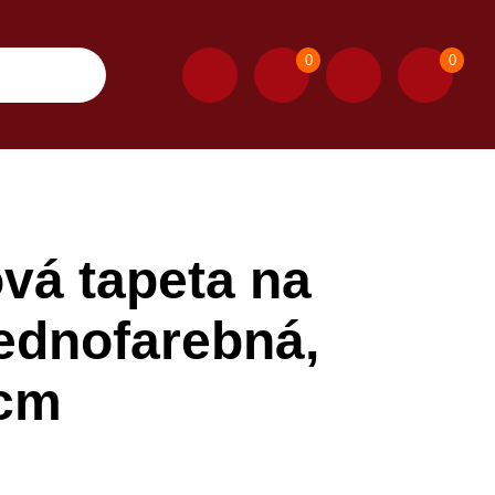
0
0
vá tapeta na
jednofarebná,
 cm