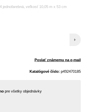
24 jednofarebná, veľkosť 10,05 m x 53 cm
Poslať známemu na e-mail
Katalógové číslo:
p492470185
mo
pre všetky objednávky