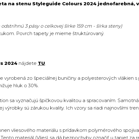
eta na stenu Styleguide Colours 2024 jednofarebná, v
odstrihnú 3 pásy o celkovej šírke 159 cm - šírka steny)
ukom. Povrch tapety je mierne štruktúrovaný.
rs 2024
nájdete
TU
.
je vyrobená zo špeciálnej buničiny a polyesterových vlákien 
nižuje hluk o 30%.
ion sa vyznačujú špičkovou kvalitou a spracovaním. Samotná 
 výrobky sú zárukou kvality. Ich vzory sa riadi najnovšími tren
onen vliesového materiálu s prídavkom polymérového spojiva 
ento materiál (Vlies) sa dá bezpochyby označiť u tapiet za re