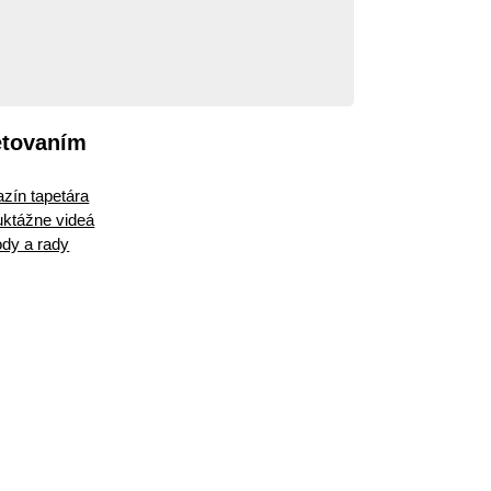
etovaním
zín tapetára
ruktážne videá
dy a rady