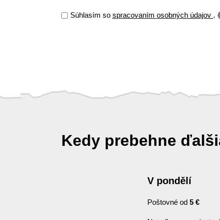
Súhlasím so
spracovaním osobných údajov
.
Kedy prebehne ďalš
V pondělí
Poštovné od
5 €