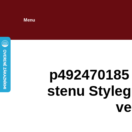
Menu
p492470185 
stenu Styleg
ve