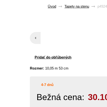
Úvod
Tapety na stenu
p4924
Pridať do obľúbených
Rozmer:
10,05 m 53 cm
4-7 dnů
Bežná cena:
30.1