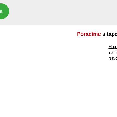
a
Poradíme
s tap
Maga
inšt
Návo