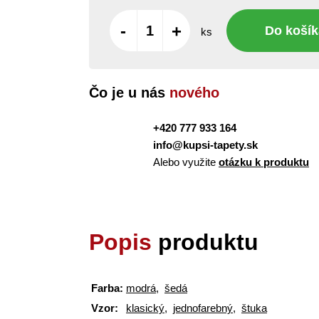
-
+
Do košík
ks
Čo je u nás
nového
+420 777 933 164
info@kupsi-tapety.sk
Alebo využite
otázku k produktu
Popis
produktu
Farba:
modrá
,
šedá
Vzor:
klasický
,
jednofarebný
,
štuka