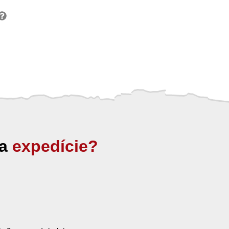
ia
expedície?