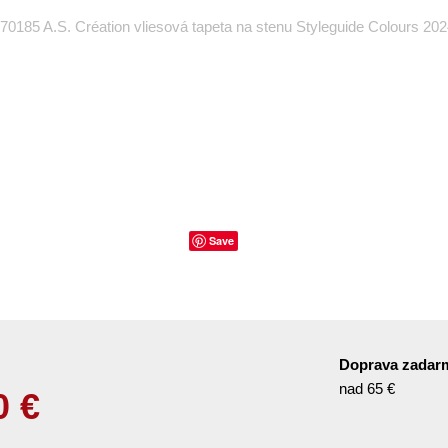
70185 A.S. Création vliesová tapeta na stenu Styleguide Colours 20
Save
Doprava zadar
nad 65 €
0
€