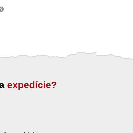
ia
expedície?