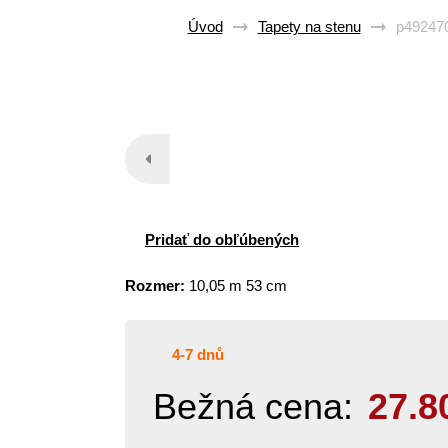
Úvod
Tapety na stenu
p492470
Pridať do obľúbených
Rozmer:
10,05 m 53 cm
4-7 dnů
Bežná cena:
27.8