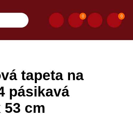
0
0
vá tapeta na
4 pásikavá
x 53 cm