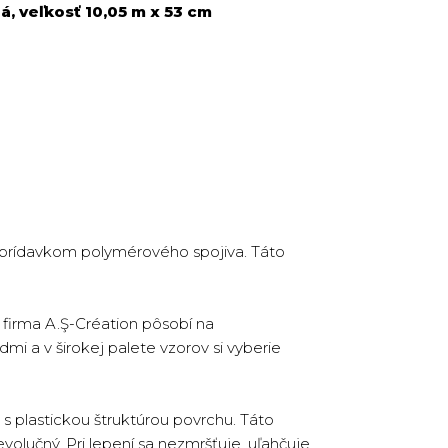
á, veľkosť 10,05 m x 53 cm
s prídavkom polymérového spojiva. Táto
firma A.Ş-Création pôsobí na
dmi a v širokej palete vzorov si vyberie
s plastickou štruktúrou povrchu. Táto
volučný. Pri lepení sa nezmršťuje, uľahčuje