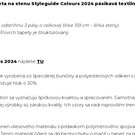
ta na stenu Styleguide Colours 2024 pásikavá textiln
odstrihnú 3 pásy o celkovej šírke 159 cm - šírka steny)
. Povrch tapety je štruktúrovaný.
rs 2024
nájdete
TU
.
je vyrobená zo špeciálnej buničiny a polyesterových vlákien 
nižuje hluk o 30%.
ion sa vyznačujú špičkovou kvalitou a spracovaním. Samotná 
 výrobky sú zárukou kvality. Ich vzory sa riadi najnovšími tren
onen vliesového materiálu s prídavkom polymérového spojiva 
ento materiál (Vlies) sa dá bezpochyby označiť u tapiet za re