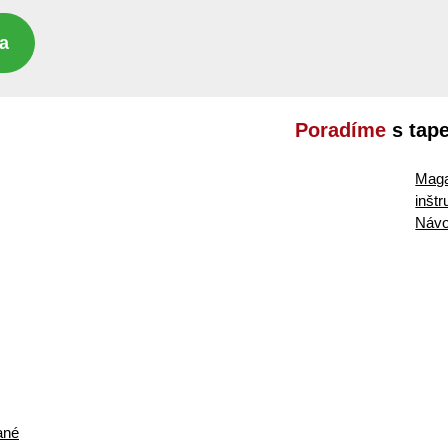
a
Poradíme
s tap
Maga
inšt
Návo
ané