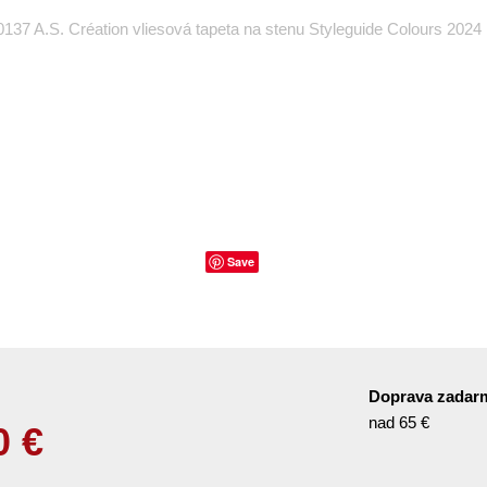
137 A.S. Création vliesová tapeta na stenu Styleguide Colours 2024 
Save
Doprava zadar
nad 65 €
0
€