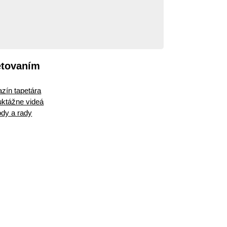
etovaním
zín tapetára
ruktážne videá
dy a rady