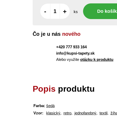
-
+
Do košík
ks
Čo je u nás
nového
+420 777 933 164
info@kupsi-tapety.sk
Alebo využite
otázku k produktu
Popis
produktu
Farba:
šedá
Vzor:
klasický
,
retro
,
jednofarebný
,
textil
,
žíh