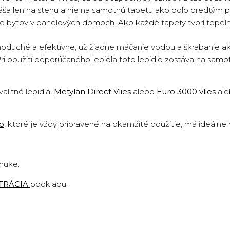
náša len na stenu a nie na samotnú tapetu ako bolo predtým p
cie bytov v panelových domoch. Ako každé tapety tvorí tepeln
oduché a efektívne, už žiadne máčanie vodou a škrabanie ako 
Pri použití odporúčaného lepidla toto lepidlo zostáva na sam
valitné lepidlá:
Metylan Direct Vlies
alebo
Euro 3000 vlies
al
lo
,
ktoré je vždy pripravené na okamžité použitie, má ideálne
onuke.
TRÁCIA
podkladu
.