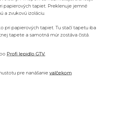
ri papierových tapiet. Preklenuje jemné
ú a zvukovú izoláciu.
pri papierových tapiet. Tu stačí tapetu iba
otnej tapete a samotná múr zostáva čistá.
ebo
Profi lepidlo GTV
.
 hustotu pre nanášanie
valčekom