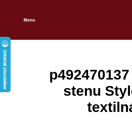
Menu
p492470137 
stenu Sty
textil