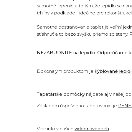
samotné lepenie a to tým, že lepidlo sa na
trhliny v podklade - ideálne pre rekonštruk
Samotné odstraňovanie tapiet je veľmi jedn
stiahnuť a to bezo zvyšku priamo zo steny. 
NEZABUDNITE na lepidlo. Odporúčame
k
Dokonalým produktom je
kýblované lepid
Tapetárské pomôcky
nájdete aj v našej p
Základom úspešného tapetovanie je
PENE
Viac info v našich
videonávodech
.