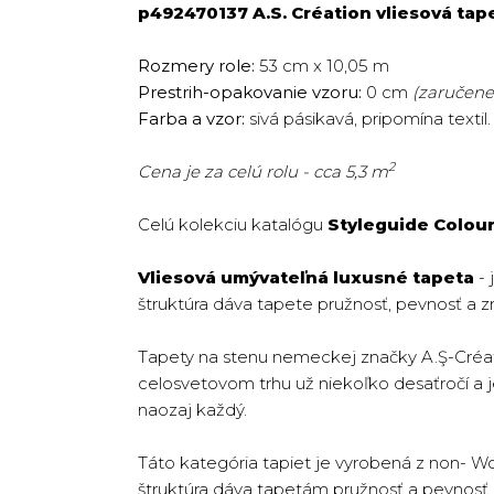
p492470137 A.S. Création vliesová tape
Rozmery role:
53 cm x 10,05 m
Prestrih-opakovanie vzoru:
0 cm
(zaručene 
Farba a vzor:
sivá pásikavá, pripomína textil
2
Cena je za celú rolu - cca 5,3 m
Celú kolekciu katalógu
Styleguide Colou
Vliesová umývateľná luxusné tapeta
- 
štruktúra dáva tapete pružnosť, pevnosť a z
Tapety na stenu nemeckej značky A.Ş-Créat
celosvetovom trhu už niekoľko desaťročí a jej
naozaj každý.
Táto kategória tapiet je vyrobená z non- W
štruktúra dáva tapetám pružnosť a pevnosť. T