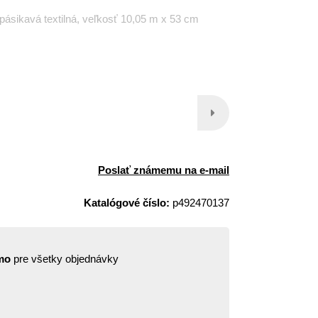
pásikavá textilná, veľkosť 10,05 m x 53 cm
Poslať známemu na e-mail
Katalógové číslo:
p492470137
mo
pre všetky objednávky