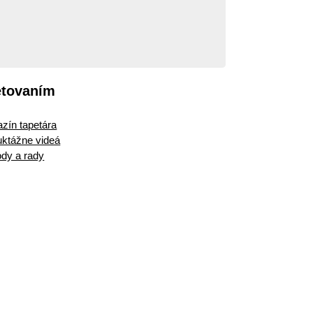
etovaním
zín tapetára
ruktážne videá
dy a rady