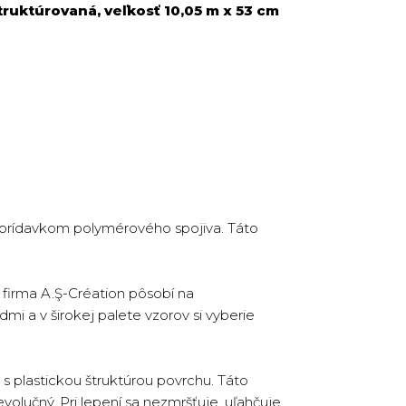
ruktúrovaná, veľkosť 10,05 m x 53 cm
s prídavkom polymérového spojiva. Táto
firma A.Ş-Création pôsobí na
dmi a v širokej palete vzorov si vyberie
s plastickou štruktúrou povrchu. Táto
volučný. Pri lepení sa nezmršťuje, uľahčuje