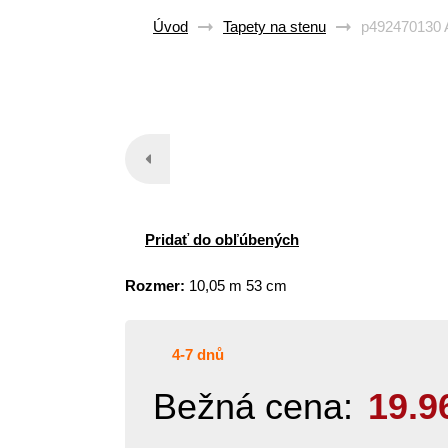
Úvod
Tapety na stenu
p492470130 A
Pridať do obľúbených
Rozmer:
10,05 m 53 cm
4-7 dnů
Bežná cena:
19.9