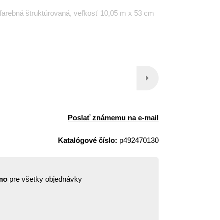
ofarebná štruktúrovaná, veľkosť 10,05 m x 53 cm
Poslať známemu na e-mail
Katalógové číslo:
p492470130
mo
pre všetky objednávky