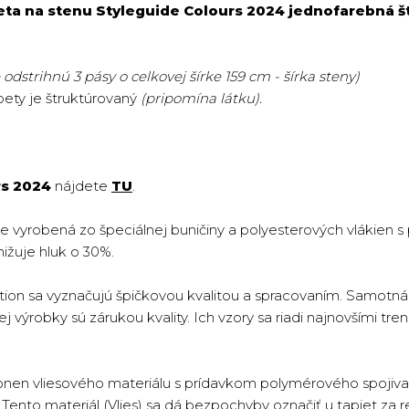
eta na stenu Styleguide Colours 2024 jednofarebná št
odstrihnú 3 pásy o celkovej šírke 159 cm - šírka steny)
pety je štruktúrovaný
(pripomína látku).
rs 2024
nájdete
TU
.
je vyrobená zo špeciálnej buničiny a polyesterových vlákien 
nižuje hluk o 30%.
ion sa vyznačujú špičkovou kvalitou a spracovaním. Samotná 
 výrobky sú zárukou kvality. Ich vzory sa riadi najnovšími tren
onen vliesového materiálu s prídavkom polymérového spojiva 
ento materiál (Vlies) sa dá bezpochyby označiť u tapiet za re