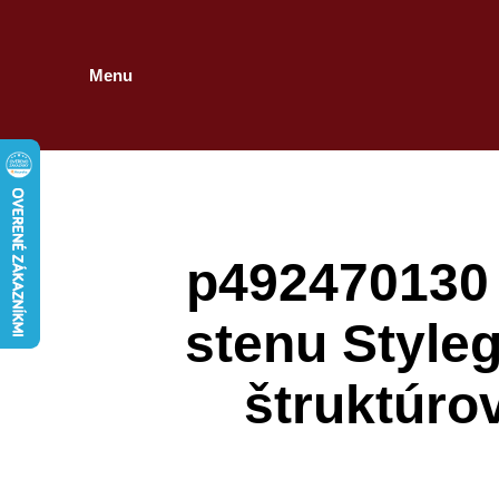
Menu
p492470130 
stenu Style
štruktúro