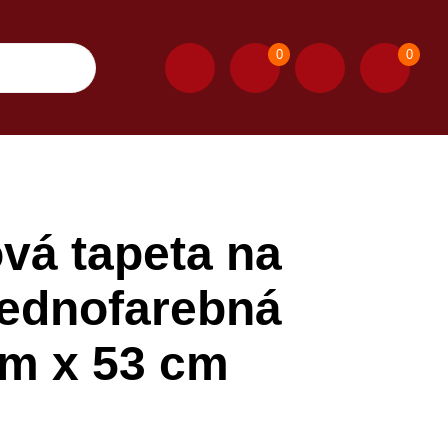
0
0
vá tapeta na
jednofarebná
 m x 53 cm