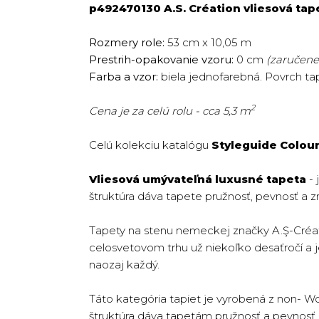
p492470130 A.S. Création vliesová tap
Rozmery role:
53 cm x 10,05 m
Prestrih-opakovanie vzoru:
0 cm
(zaručene 
Farba a vzor:
biela jednofarebná. Povrch ta
2
Cena je za celú rolu - cca 5,3 m
Celú kolekciu katalógu
Styleguide Colou
Vliesová umývateľná luxusné tapeta
- 
štruktúra dáva tapete pružnosť, pevnosť a z
Tapety na stenu nemeckej značky A.Ş-Créat
celosvetovom trhu už niekoľko desaťročí a jej
naozaj každý.
Táto kategória tapiet je vyrobená z non- W
štruktúra dáva tapetám pružnosť a pevnosť. T