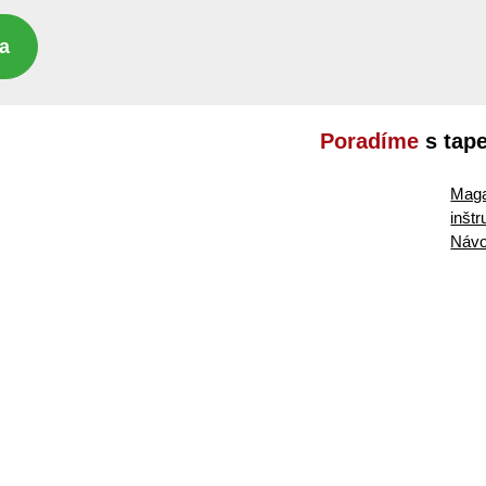
a
Poradíme
s tap
Maga
inšt
Návo