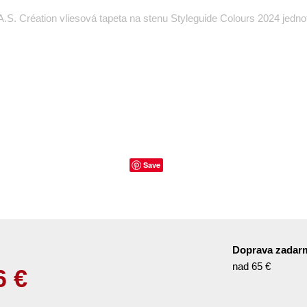
.S. Création vliesová tapeta na stenu Styleguide Colours 2024 jedn
Save
Doprava zadar
nad 65 €
6
€