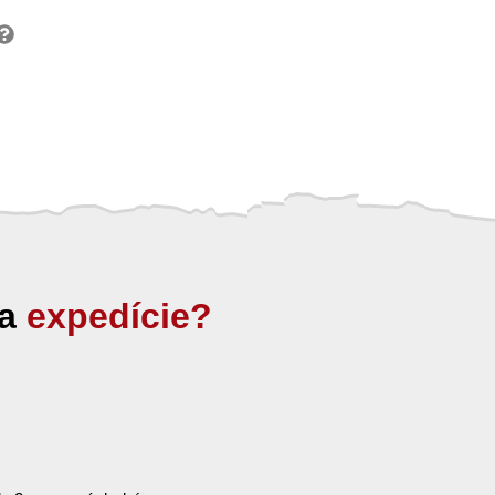
ia
expedície?