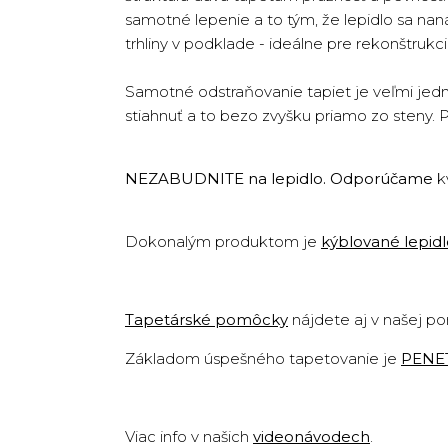
samotné lepenie a to tým, že lepidlo sa na
trhliny v podklade - ideálne pre rekonštruk
Samotné odstraňovanie tapiet je veľmi jedn
stiahnuť a to bezo zvyšku priamo zo steny. 
NEZABUDNITE na lepidlo. Odporúčame
k
Dokonalým produktom je
kýblované lepid
Tapetárské pomôcky
nájdete aj v našej p
Základom úspešného tapetovanie je
PENE
Viac info v našich
videonávodech
.