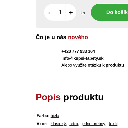
-
+
Do košík
ks
Čo je u nás
nového
+420 777 933 164
info@kupsi-tapety.sk
Alebo využite
otázku k produktu
Popis
produktu
Farba:
biela
Vzor:
klasický
,
retro
,
jednofarebný
,
textil