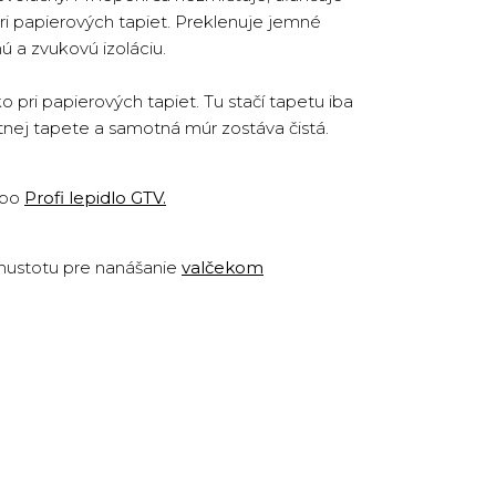
ri papierových tapiet. Preklenuje jemné
ú a zvukovú izoláciu.
pri papierových tapiet. Tu stačí tapetu iba
otnej tapete a samotná múr zostáva čistá.
ebo
Profi lepidlo GTV
.
 hustotu pre nanášanie
valčekom