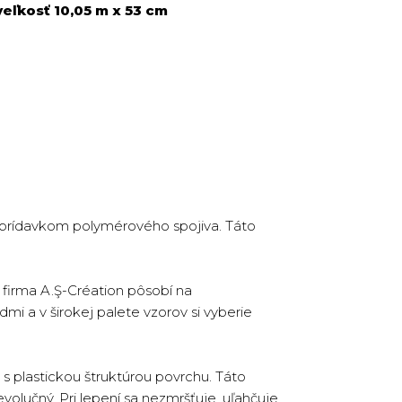
eľkosť 10,05 m x 53 cm
s prídavkom polymérového spojiva. Táto
firma A.Ş-Création pôsobí na
dmi a v širokej palete vzorov si vyberie
s plastickou štruktúrou povrchu. Táto
volučný. Pri lepení sa nezmršťuje, uľahčuje