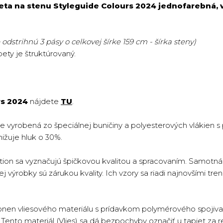
eta na stenu Styleguide Colours 2024 jednofarebná, v
odstrihnú 3 pásy o celkovej šírke 159 cm - šírka steny)
ety je štruktúrovaný.
rs 2024
nájdete
TU
.
je vyrobená zo špeciálnej buničiny a polyesterových vlákien 
nižuje hluk o 30%.
ion sa vyznačujú špičkovou kvalitou a spracovaním. Samotná 
 výrobky sú zárukou kvality. Ich vzory sa riadi najnovšími tren
onen vliesového materiálu s prídavkom polymérového spojiva 
ento materiál (Vlies) sa dá bezpochyby označiť u tapiet za re