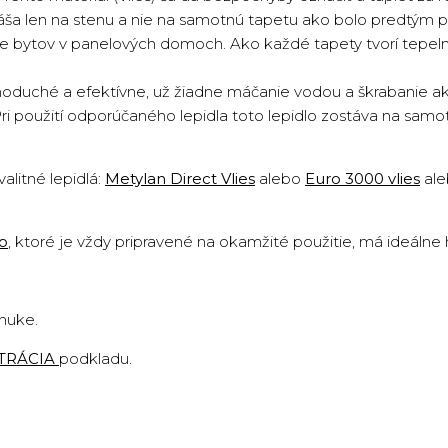
náša len na stenu a nie na samotnú tapetu ako bolo predtým p
cie bytov v panelových domoch. Ako každé tapety tvorí tepeln
oduché a efektívne, už žiadne máčanie vodou a škrabanie ako 
Pri použití odporúčaného lepidla toto lepidlo zostáva na sam
valitné lepidlá:
Metylan Direct Vlies
alebo
Euro 3000 vlies
al
lo
,
ktoré je vždy pripravené na okamžité použitie, má ideálne
onuke.
TRÁCIA
podkladu
.