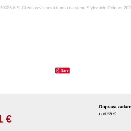
70035 A.S. Création vliesová tapeta na stenu Styleguide Colours 20
Save
Doprava zadar
nad 65 €
1
€