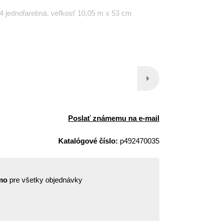
24 jednofarebná, veľkosť 10,05 m x 53 cm
Poslať známemu na e-mail
Katalógové číslo:
p492470035
mo
pre všetky objednávky