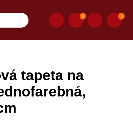
0
0
vá tapeta na
jednofarebná,
 cm