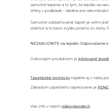
samotné lepenie a to tým, že lepidlo sa na
trhliny v podklade - ideálne pre rekonštruk
Samotné odstraňovanie tapiet je veľmi jedn
stiahnuť a to bezo zvyšku priamo zo steny. 
NEZABUDNITE na lepidlo. Odporúčame
k
Dokonalým produktom je
kýblované lepid
Tapetárské pomôcky
nájdete aj v našej p
Základom úspešného tapetovanie je
PENE
Viac info v našich
videonávodech
.