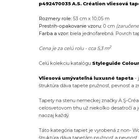
p492470035 A.S. Création vliesová tap
Rozmery role:
53 cm x 10,05 m
Prestrih-opakovanie vzoru:
0 cm
(zaručene 
Farba a vzor:
biela jednofarebná. Povrch tap
2
Cena je za celú rolu - cca 5,3 m
Celú kolekciu katalógu
Styleguide Colou
Vliesová umývateľná luxusné tapeta
- 
štruktúra dáva tapete pružnosť, pevnosť a z
Tapety na stenu nemeckej značky A.Ş-Créat
celosvetovom trhu už niekoľko desaťročí a jej
naozaj každý.
Táto kategória tapiet je vyrobená z non- W
štruktúra dáva tapetám pružnosť a pevnosť. T