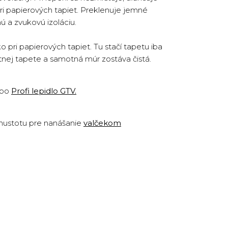
ri papierových tapiet. Preklenuje jemné
ú a zvukovú izoláciu.
pri papierových tapiet. Tu stačí tapetu iba
otnej tapete a samotná múr zostáva čistá.
ebo
Profi lepidlo GTV
.
 hustotu pre nanášanie
valčekom