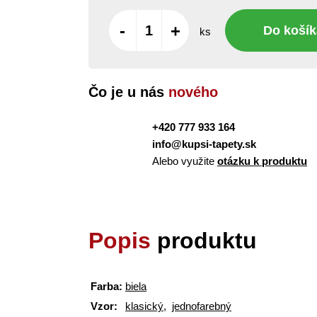
-
+
Do košík
ks
Čo je u nás
nového
+420 777 933 164
info@kupsi-tapety.sk
Alebo využite
otázku k produktu
Popis
produktu
Farba:
biela
Vzor:
klasický
,
jednofarebný