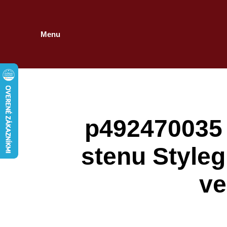
Menu
p492470035 
stenu Styleg
ve