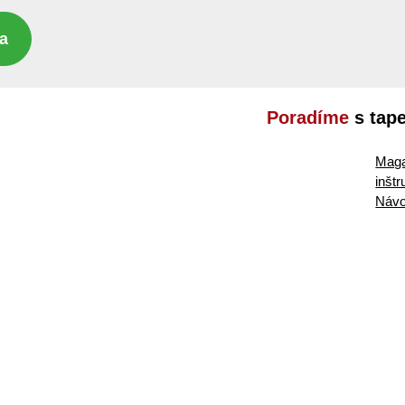
a
Poradíme
s tap
Maga
inšt
Návo