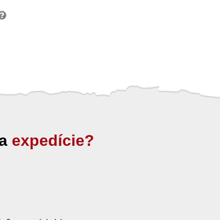
ia
expedície?