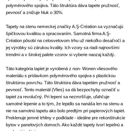
polymérového spojiva. Táto štruktúra dáva tapete pružnosť,
pevnosť a znižuje hluk o 30%.
Tapety na stenu nemeckej značky A.Ş-Création sa vyznačujú
špičkovou kvalitou a spracovaním. Samotná firma A.Ş-
Création pôsobí na celosvetovom trhu už niekoľko desaťročí a
jej výrobky sú zárukou kvality. Ich vzory sa riadi najnovšími
trendmi a v širokej palete vzorov si vyberie naozaj každý.
Táto kategória tapiet je vyrobená z non- Wonen vliesového
materiálu s prídavkom polymérového spojiva s plastickou
štruktúrou povrchu. Táto štruktúra dáva tapetám pružnosť a
pevnosť. Tento materiál (Vlies) sa dá bezpochyby označiť u
tapiet za revolučný. Pri lepení sa nezmršťuje, uľahčuje
samotné lepenie a to tým, že lepidlo sa nanáša len na stenu a
nie na samotnú tapetu ako bolo predtým pri papierových tapiet.
Preklenuje jemné trhliny v podklade - ideálne pre rekonštrukcie
bytov v panelových domoch. Ako každé tapety tvorí tepelnú a