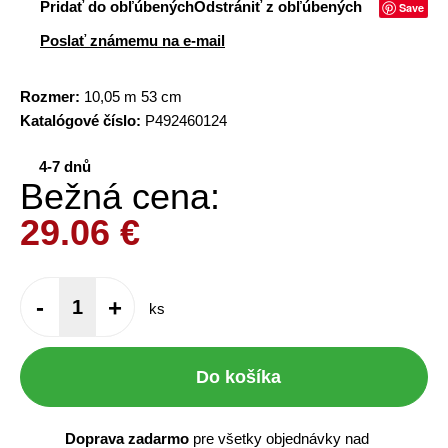
Pridať do obľúbených
Odstrániť z obľúbených
Save
Poslať známemu na e-mail
Rozmer:
10,05 m 53 cm
Katalógové číslo:
P492460124
4-7 dnů
Bežná cena:
29.06
€
-
+
ks
Do košíka
Doprava zadarmo
pre všetky objednávky nad