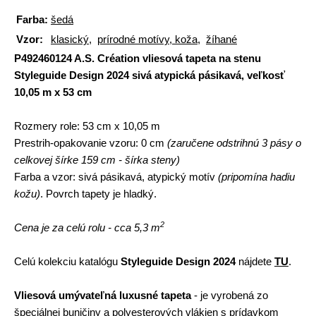
Farba:
šedá
Vzor:
klasický
,
prírodné motívy, koža
,
žíhané
P492460124 A.S. Création vliesová tapeta na stenu
Styleguide Design 2024 sivá atypická pásikavá, veľkosť
10,05 m x 53 cm
Rozmery role:
53 cm x 10,05 m
Prestrih-opakovanie vzoru:
0 cm
(zaručene odstrihnú 3 pásy o
celkovej šírke 159 cm - šírka steny)
Farba a vzor:
sivá pásikavá, atypický motív
(pripomína hadiu
kožu)
. Povrch tapety je hladký.
2
Cena je za celú rolu - cca 5,3 m
Celú kolekciu katalógu
Styleguide Design 2024
nájdete
TU
.
Vliesová umývateľná luxusné tapeta
- je vyrobená zo
špeciálnej buničiny a polyesterových vlákien s prídavkom