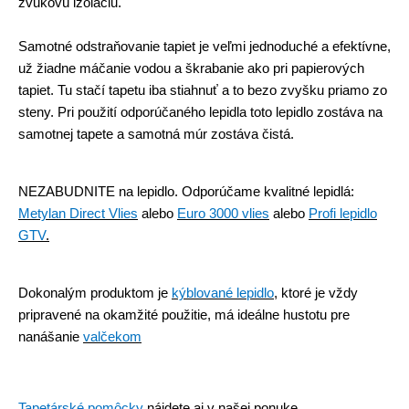
zvukovú izoláciu.
Samotné odstraňovanie tapiet je veľmi jednoduché a efektívne,
už žiadne máčanie vodou a škrabanie ako pri papierových
tapiet. Tu stačí tapetu iba stiahnuť a to bezo zvyšku priamo zo
steny. Pri použití odporúčaného lepidla toto lepidlo zostáva na
samotnej tapete a samotná múr zostáva čistá.
NEZABUDNITE na lepidlo. Odporúčame
kvalitné lepidlá:
Metylan Direct Vlies
alebo
Euro 3000 vlies
alebo
Profi lepidlo
GTV
.
Dokonalým produktom je
kýblované lepidlo
,
ktoré je vždy
pripravené na okamžité použitie, má ideálne hustotu pre
nanášanie
valčekom
Tapetárské pomôcky
nájdete aj v našej ponuke.