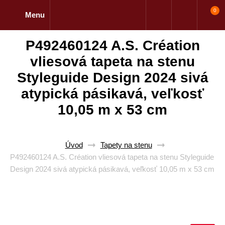
0
Menu
P492460124 A.S. Création
vliesová tapeta na stenu
Styleguide Design 2024 sivá
atypická pásikavá, veľkosť
10,05 m x 53 cm
Úvod
Tapety na stenu
P492460124 A.S. Création vliesová tapeta na stenu Styleguide
Design 2024 sivá atypická pásikavá, veľkosť 10,05 m x 53 cm