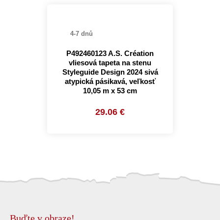
4-7 dnů
P492460123 A.S. Création
vliesová tapeta na stenu
Styleguide Design 2024 sivá
atypická pásikavá, veľkosť
10,05 m x 53 cm
29.06 €
Buďte v obraze!