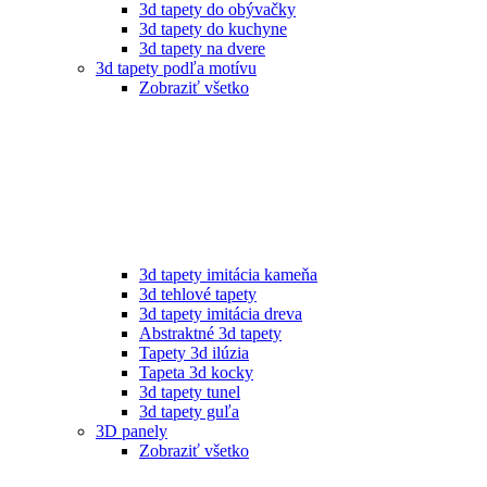
3d tapety do obývačky
3d tapety do kuchyne
3d tapety na dvere
3d tapety podľa motívu
Zobraziť všetko
3d tapety imitácia kameňa
3d tehlové tapety
3d tapety imitácia dreva
Abstraktné 3d tapety
Tapety 3d ilúzia
Tapeta 3d kocky
3d tapety tunel
3d tapety guľa
3D panely
Zobraziť všetko