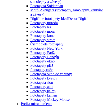
samolepky a závesy)
Fototapeta Spiderman
Motív Avengers (fototapety, samolepky, vankúše
a závesy)
Digitálne fototapety IdealDecor Digital
Fototapety príroda
Fototapety les
Fototapety mora
Fototapety kone
Fototapety strom
Čiernobiele fototapety
Fototapety New York
Fototapety Paríž
Fototapety Londýn
Fototapety okno
Fototapety pláž
fototapety ruže
Fototapeta okno do záhrady
Fototapety kvetov
Fototapeta slon
Fototapety auta
Fototepety palmy
Fototapety kameň
Fototapety Mickey Mouse
Podľa miesta určenia