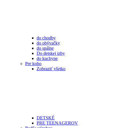
do chodby
do obývačky
do spálne
Do detskej izby
do kuchyne
Pre koho
Zobraziť všetko
DETSKÉ
PRE TEENAGEROV