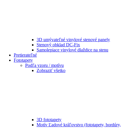
3D umývateľné vinylové stenové panely
Stenový obklad DC-Fix
Samolepiace vinylové dlaždice na stenu
Pretierateľné
Fototapety
Podľa vzoru / motívu
Zobraziť všetko
3D fototapety
Motív Ľadové kráľovstvo (fototapety, bordúry,