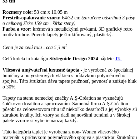
53 cm
Rozmery role:
53 cm x 10,05 m
Prestrih-opakovanie vzoru:
64/32 cm
(zaručene odstrihnú 3 pásy
o celkovej šírke 159 cm - šírka steny)
Farba a vzor:
krémová s metalickými prvkami, 3D grafický retro
motív kruhov. Povrch tapety je štruktúrovaný, plastický.
2
Cena je za celú rolu - cca 5,3 m
Celú kolekciu katalógu
Styleguide Design 2024
nájdete
TU
.
Vliesová umývateľná luxusné tapeta
- je vyrobená zo špeciálnej
buničiny a polyesterových vlákien s prídavkom polymérového
spojiva. Táto štruktúra dáva tapete pružnosť, pevnosť a znižuje hluk
o 30%.
Tapety na stenu nemeckej značky A.Ş-Création sa vyznačujú
špičkovou kvalitou a spracovaním. Samotná firma A.Ş-Création
pôsobí na celosvetovom trhu už niekoľko desaťročí a jej výrobky sú
zárukou kvality. Ich vzory sa riadi najnovšími trendmi a v širokej
palete vzorov si vyberie naozaj každý.
Táto kategória tapiet je vyrobená z non- Wonen vliesového
materiálu s prídavkom polymérového spojiva s plastickou štruktúrou