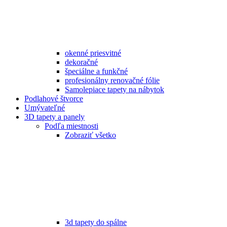
okenné priesvitné
dekoračné
špeciálne a funkčné
profesionálny renovačné fólie
Samolepiace tapety na nábytok
Podlahové štvorce
Umývateľné
3D tapety a panely
Podľa miestnosti
Zobraziť všetko
3d tapety do spálne