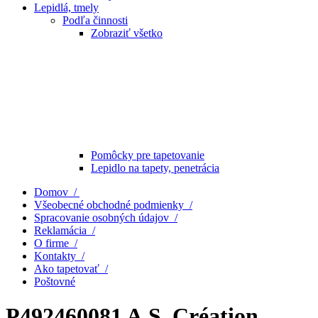
Lepidlá, tmely
Podľa činnosti
Zobraziť všetko
Pomôcky pre tapetovanie
Lepidlo na tapety, penetrácia
Domov /
Všeobecné obchodné podmienky /
Spracovanie osobných údajov /
Reklamácia /
O firme /
Kontakty /
Ako tapetovať /
Poštovné
P492460081 A.S. Création