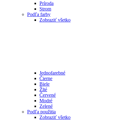
Príroda
Strom
Podľa farby
Zobraziť všetko
Jednofarebné
Čierne
Biele
Žlté
Červené
Modré
Zelené
Podľa použitia
Zobraziť všetko