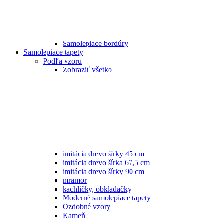
Samolepiace bordúry
Samolepiace tapety
Podľa vzoru
Zobraziť všetko
imitácia drevo šírky 45 cm
imitácia drevo šírka 67,5 cm
imitácia drevo šírky 90 cm
mramor
kachličky, obkladačky
Moderné samolepiace tapety
Ozdobné vzory
Kameň