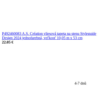
P492460083 A.S. Création vliesová tapeta na stenu Styleguide
Design 2024 jednofarebná, veľkosť 10,05 m x 53 cm
22.05 €
4-7 dnů