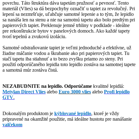
povrchu. Táto štruktúra dáva tapetám pružnosť a pevnosť. Tento
materiál (Vlies) sa dá bezpochyby označiť u tapiet za revolučný. Pri
lepení sa nezmršťuje, uľahčuje samotné lepenie a to tým, že lepidlo
sa nanáša len na stenu a nie na samotnú tapetu ako bolo predtým pri
papierových tapiet. Preklenuje jemné trhliny v podklade - ideálne
pre rekonštrukcie bytov v panelových domoch. Ako každé tapety
tvorí tepelnú a zvukovú izoláciu.
Samotné odstraňovanie tapiet je veľmi jednoduché a efektívne, už
žiadne máčanie vodou a škrabanie ako pri papierových tapiet. Tu
stačí tapetu iba stiahnuť a to bezo zvyšku priamo zo steny. Pri
použití odporúčaného lepidla toto lepidlo zostáva na samotnej tapete
a samotná múr zostáva čistá.
NEZABUDNITE na lepidlo. Odporúčame
kvalitné lepidlá:
Metylan Direct Vlies
alebo
Euro 3000 vlies
alebo
Profi lepidlo
GTV
.
Dokonalým produktom je
kýblované lepidlo
,
ktoré je vždy
pripravené na okamžité použitie, má ideálne hustotu pre nanášanie
valčekom