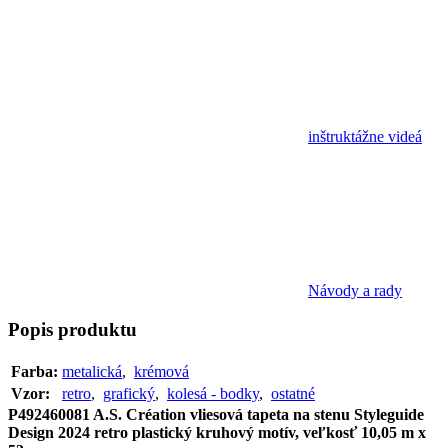
inštruktážne videá
Návody a rady
Popis
produktu
Farba:
metalická
,
krémová
Vzor:
retro
,
grafický
,
kolesá - bodky
,
ostatné
P492460081 A.S. Création vliesová tapeta na stenu Styleguide
Design 2024 retro plastický kruhový motív, veľkosť 10,05 m x