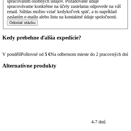
spracovaním osobných údajov. Požadované údaje
spracovávame konkrétne na účely zasielania odpovede na váš
email. Súhlas možno vziať kedykoľvek späť, a to napríklad
zaslaním e-mailu alebo listu na kontaktné údaje spoločnosti.
Odoslať otázku
Kedy prebehne ďalšia
expedície?
V pondělí
Poštovné od
5 €
Na odbernom mieste do 2 pracovných dní
Alternatívne
produkty
4-7 dnů