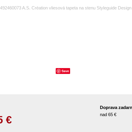
492460073 A.S. Création vliesová tapeta na stenu Styleguide Design
Save
Doprava zadar
nad 65 €
5
€