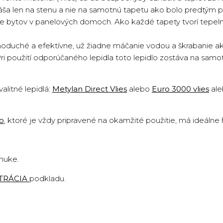
náša len na stenu a nie na samotnú tapetu ako bolo predtým p
cie bytov v panelových domoch. Ako každé tapety tvorí tepeln
oduché a efektívne, už žiadne máčanie vodou a škrabanie ako 
Pri použití odporúčaného lepidla toto lepidlo zostáva na sam
valitné lepidlá:
Metylan Direct Vlies
alebo
Euro 3000 vlies
al
lo
,
ktoré je vždy pripravené na okamžité použitie, má ideálne
onuke.
TRÁCIA
podkladu
.