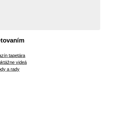
etovaním
zín tapetára
ruktážne videá
dy a rady