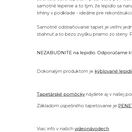
samotné lepenie a to tým, že lepidlo sa na
trhliny v podklade - ideálne pre rekonštruk
Samotné odstraňovanie tapiet je veľmi jedn
stiahnuť a to bezo zvyšku priamo zo steny. 
NEZABUDNITE na lepidlo. Odporúčame
k
Dokonalým produktom je
kýblované lepid
Tapetárské pomôcky
nájdete aj v našej p
Základom úspešného tapetovanie je
PENE
Viac info v našich
videonávodech
.