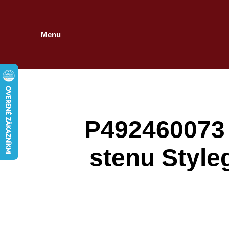
Menu
P492460073 A
stenu Style