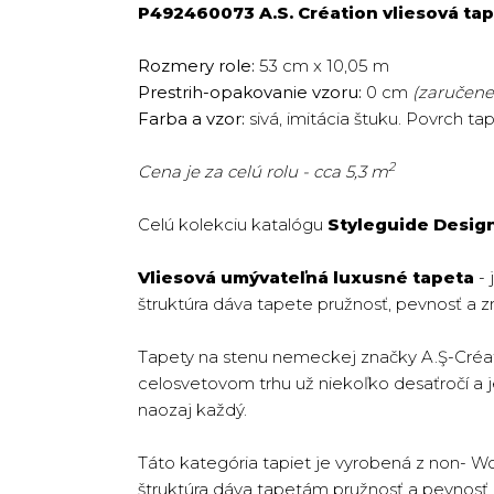
P492460073 A.S. Création vliesová tap
Rozmery role:
53 cm x 10,05 m
Prestrih-opakovanie vzoru:
0 cm
(zaručene 
Farba a vzor:
sivá, imitácia štuku. Povrch ta
2
Cena je za celú rolu - cca 5,3 m
Celú kolekciu katalógu
Styleguide Desig
Vliesová umývateľná luxusné tapeta
- 
štruktúra dáva tapete pružnosť, pevnosť a z
Tapety na stenu nemeckej značky A.Ş-Créat
celosvetovom trhu už niekoľko desaťročí a jej
naozaj každý.
Táto kategória tapiet je vyrobená z non- W
štruktúra dáva tapetám pružnosť a pevnosť. T