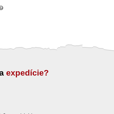
ia
expedície?