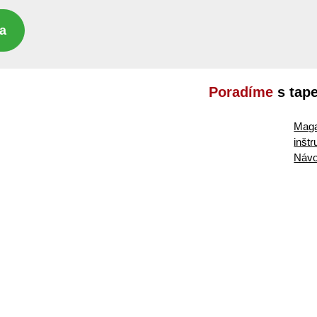
a
Poradíme
s tap
Maga
inšt
Návo