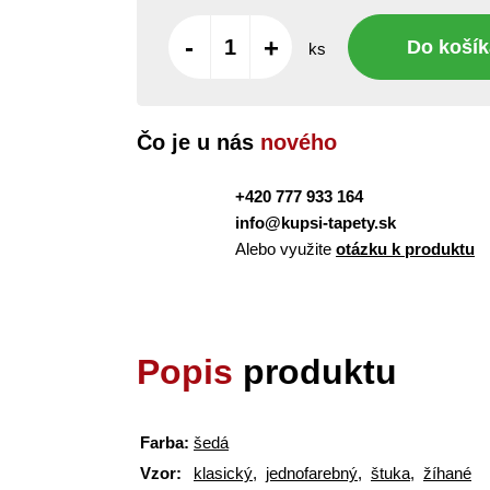
-
+
Do košík
ks
Čo je u nás
nového
+420 777 933 164
info@kupsi-tapety.sk
Alebo využite
otázku k produktu
Popis
produktu
Farba:
šedá
Vzor:
klasický
,
jednofarebný
,
štuka
,
žíhané