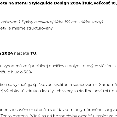
eta na stenu Styleguide Design 2024 štuk, veľkosť 10
odstrihnú 3 pásy o celkovej šírke 159 cm - šírka steny)
pety je mierne štruktúrovaný.
n 2024
nájdete
TU
.
je vyrobená zo špeciálnej buničiny a polyesterových vlákien 
nižuje hluk o 30%.
ion sa vyznačujú špičkovou kvalitou a spracovaním. Samotná 
 výrobky sú zárukou kvality. Ich vzory sa riadi najnovšími tren
onen vliesového materiálu s prídavkom polymérového spojiva 
ento materiál (Vlies) sa dá bezpochyby označiť u tapiet za re