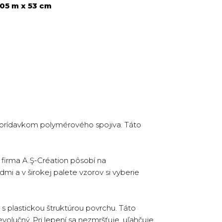
,05 m x 53 cm
s prídavkom polymérového spojiva. Táto
firma A.Ş-Création pôsobí na
dmi a v širokej palete vzorov si vyberie
s plastickou štruktúrou povrchu. Táto
volučný. Pri lepení sa nezmršťuje, uľahčuje