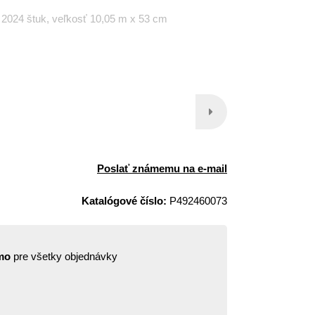
 2024 štuk, veľkosť 10,05 m x 53 cm
Poslať známemu na e-mail
Katalógové číslo:
P492460073
mo
pre všetky objednávky