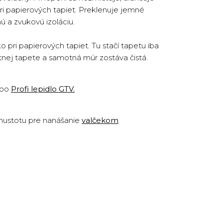
ri papierových tapiet. Preklenuje jemné
ú a zvukovú izoláciu.
pri papierových tapiet. Tu stačí tapetu iba
otnej tapete a samotná múr zostáva čistá.
ebo
Profi lepidlo GTV
.
 hustotu pre nanášanie
valčekom