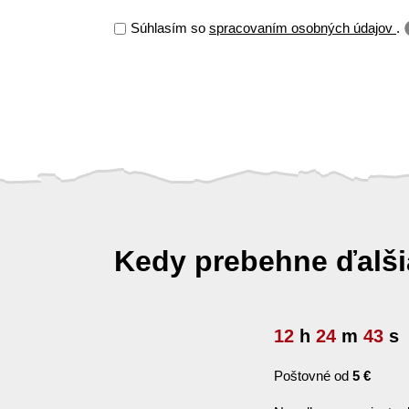
Súhlasím so
spracovaním osobných údajov
.
Kedy prebehne ďalš
12
h
24
m
42
s
Poštovné od
5 €