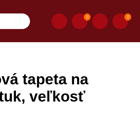
0
0
ová tapeta na
tuk, veľkosť