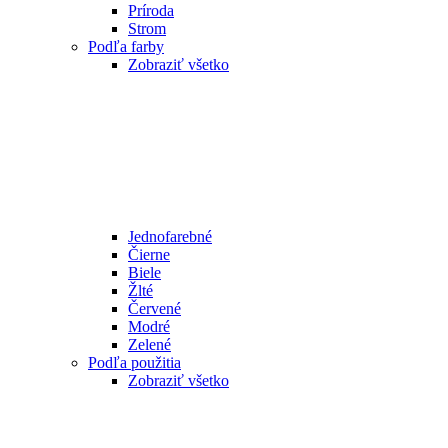
Príroda
Strom
Podľa farby
Zobraziť všetko
Jednofarebné
Čierne
Biele
Žlté
Červené
Modré
Zelené
Podľa použitia
Zobraziť všetko