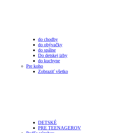
do chodby
do obývačky
do spálne
Do detskej izby
do kuchyne
Pre koho
Zobraziť všetko
DETSKÉ
PRE TEENAGEROV