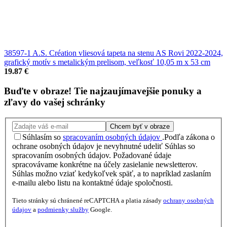
38597-1 A.S. Création vliesová tapeta na stenu AS Rovi 2022-2024,
grafický motív s metalickým prelisom, veľkosť 10,05 m x 53 cm
19.87 €
Buďte v obraze!
Tie najzaujímavejšie
ponuky
a
zľavy
do vašej schránky
Chcem byť v obraze
Súhlasím so
spracovaním osobných údajov
.
Podľa zákona o
ochrane osobných údajov je nevyhnutné udeliť Súhlas so
spracovaním osobných údajov. Požadované údaje
spracovávame konkrétne na účely zasielanie newsletterov.
Súhlas možno vziať kedykoľvek späť, a to napríklad zaslaním
e-mailu alebo listu na kontaktné údaje spoločnosti.
Tieto stránky sú chránené reCAPTCHA a platia zásady
ochrany osobných
údajov
a
podmienky služby
Google.