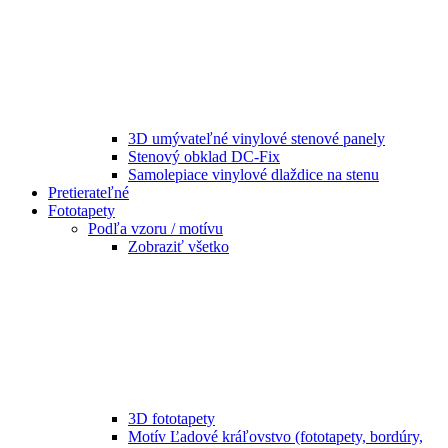
3D umývateľné vinylové stenové panely
Stenový obklad DC-Fix
Samolepiace vinylové dlaždice na stenu
Pretierateľné
Fototapety
Podľa vzoru / motívu
Zobraziť všetko
3D fototapety
Motív Ľadové kráľovstvo (fototapety, bordúry,