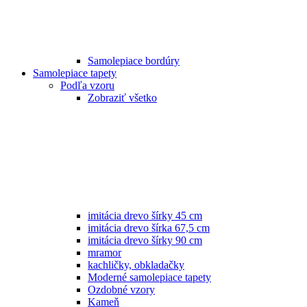
Samolepiace bordúry
Samolepiace tapety
Podľa vzoru
Zobraziť všetko
imitácia drevo šírky 45 cm
imitácia drevo šírka 67,5 cm
imitácia drevo šírky 90 cm
mramor
kachličky, obkladačky
Moderné samolepiace tapety
Ozdobné vzory
Kameň