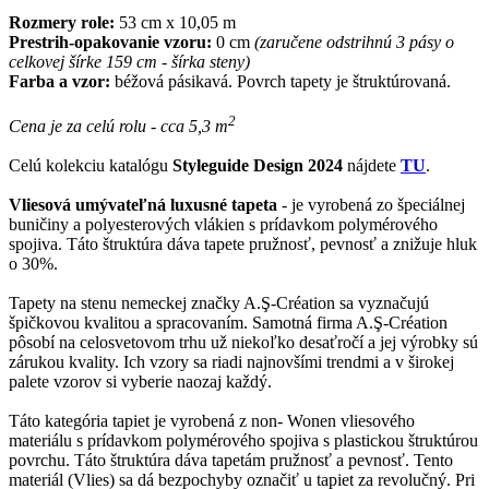
Rozmery role:
53 cm x 10,05 m
Prestrih-opakovanie vzoru:
0 cm
(zaručene odstrihnú 3 pásy o
celkovej šírke 159 cm - šírka steny)
Farba a vzor:
béžová pásikavá. Povrch tapety je štruktúrovaná.
2
Cena je za celú rolu - cca 5,3 m
Celú kolekciu katalógu
Styleguide Design 2024
nájdete
TU
.
Vliesová umývateľná luxusné tapeta
- je vyrobená zo špeciálnej
buničiny a polyesterových vlákien s prídavkom polymérového
spojiva. Táto štruktúra dáva tapete pružnosť, pevnosť a znižuje hluk
o 30%.
Tapety na stenu nemeckej značky A.Ş-Création sa vyznačujú
špičkovou kvalitou a spracovaním. Samotná firma A.Ş-Création
pôsobí na celosvetovom trhu už niekoľko desaťročí a jej výrobky sú
zárukou kvality. Ich vzory sa riadi najnovšími trendmi a v širokej
palete vzorov si vyberie naozaj každý.
Táto kategória tapiet je vyrobená z non- Wonen vliesového
materiálu s prídavkom polymérového spojiva s plastickou štruktúrou
povrchu. Táto štruktúra dáva tapetám pružnosť a pevnosť. Tento
materiál (Vlies) sa dá bezpochyby označiť u tapiet za revolučný. Pri