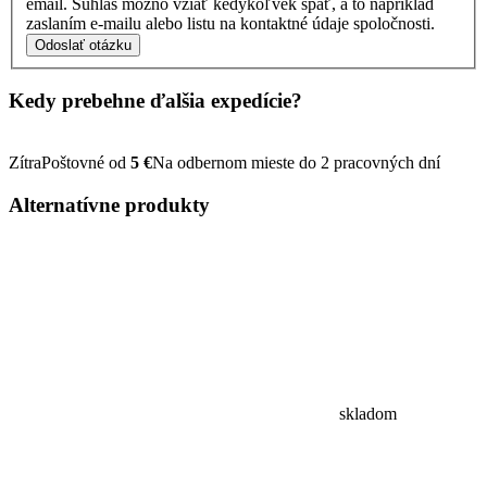
email. Súhlas možno vziať kedykoľvek späť, a to napríklad
zaslaním e-mailu alebo listu na kontaktné údaje spoločnosti.
Odoslať otázku
Kedy prebehne ďalšia
expedície?
Zítra
Poštovné od
5 €
Na odbernom mieste do 2 pracovných dní
Alternatívne
produkty
skladom