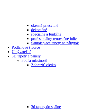
okenné priesvitné
dekoračné
špeciálne a funkčné
profesionálny renovačné fólie
Samolepiace tapety na nábytok
Podlahové štvorce
Umývateľné
3D tapety a panely
Podľa miestnosti
Zobraziť všetko
3d tapety do spálne