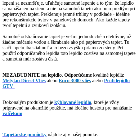
lepení sa nezmršťuje, uľahčuje samotné lepenie a to tým, že lepidlo
sa nanáša len na stenu a nie na samotnú tapetu ako bolo predtým pri
papierových tapiet. Preklenuje jemné trhliny v podklade - ideálne
pre rekonštrukcie bytov v panelových domoch. Ako každé tapety
tvorí tepelnú a zvukovú izoláciu.
Samotné odstraňovanie tapiet je veľmi jednoduché a efektívne, už
žiadne máčanie vodou a škrabanie ako pri papierových tapiet. Tu
stačí tapetu iba stiahnuť a to bezo zvyšku priamo zo steny. Pri
použití odporúčaného lepidla toto lepidlo zostáva na samotnej tapete
a samotná múr zostáva čistá.
NEZABUDNITE na lepidlo. Odporúčame
kvalitné lepidlá:
Metylan Direct Vlies
alebo
Euro 3000 vlies
alebo
Profi lepidlo
GTV
.
Dokonalým produktom je
kýblované lepidlo
,
ktoré je vždy
pripravené na okamžité použitie, má ideálne hustotu pre nanášanie
valčekom
Tapetárské pomôcky
nájdete aj v našej ponuke.