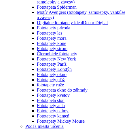
samolepky a závesy)
Fototapeta Spiderman
Motív Avengers (fototapety, samolepky, vankúše
a závesy)
Digitálne fototapety IdealDecor Digital
Fototapety príroda
Fototapety les
Fototapety mora
Fototapety kone
Fototapety strom
Čiernobiele fototapety
Fototapety New York
Fototapety Paríž
Fototapety Londýn
Fototapety okno
Fototapety pláž
fototapety ruže
Fototapeta okno do záhrady
Fototapety kvetov
Fototapeta slon
Fototapety auta
Fototepety palmy
Fototapety kameň
Fototapety Mickey Mouse
Podľa miesta určenia