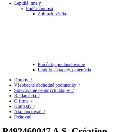
Lepidlá, tmely
Podľa činnosti
Zobraziť všetko
Pomôcky pre tapetovanie
Lepidlo na tapety, penetrácia
Domov /
Všeobecné obchodné podmienky /
Spracovanie osobných údajov /
Reklamácia /
O firme /
Kontakty /
Ako tapetovať /
Poštovné
P492460047 A.S. Création