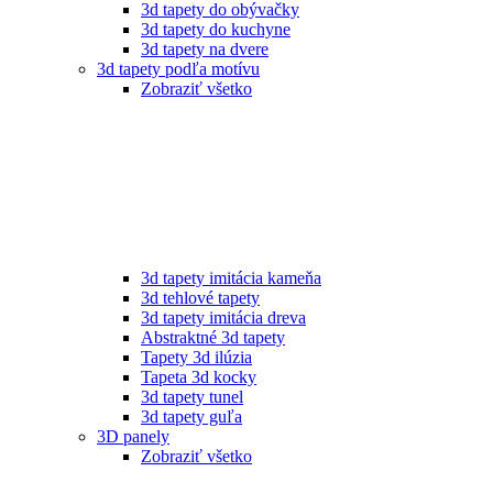
3d tapety do obývačky
3d tapety do kuchyne
3d tapety na dvere
3d tapety podľa motívu
Zobraziť všetko
3d tapety imitácia kameňa
3d tehlové tapety
3d tapety imitácia dreva
Abstraktné 3d tapety
Tapety 3d ilúzia
Tapeta 3d kocky
3d tapety tunel
3d tapety guľa
3D panely
Zobraziť všetko