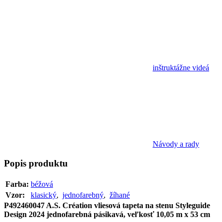
inštruktážne videá
Návody a rady
Popis
produktu
Farba:
béžová
Vzor:
klasický
,
jednofarebný
,
žíhané
P492460047 A.S. Création vliesová tapeta na stenu Styleguide
Design 2024 jednofarebná pásikavá, veľkosť 10,05 m x 53 cm