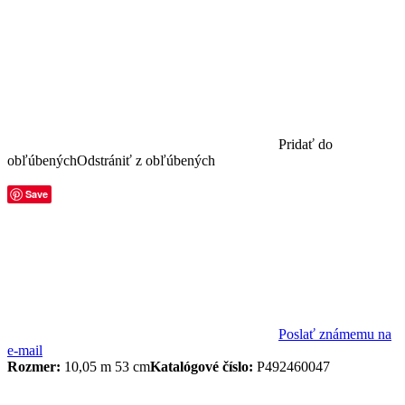
Pridať do
obľúbených
Odstrániť z obľúbených
Save
Poslať známemu na
e-mail
Rozmer:
10,05 m 53 cm
Katalógové číslo:
P492460047