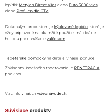
lepidlá:
Metylan Direct Vlies
alebo
Euro 3000 vlies
alebo
Profi lepidlo GTV
.
Dokonalým produktom je
kýblované lepidlo
,
ktoré je
vždy pripravené na okamžité použitie, má ideálne
hustotu pre nanášanie
valčekom
Tapetárské pomôcky
nájdete aj v našej ponuke.
Základom úspešného tapetovanie je
PENETRÁCIA
podkladu
.
Viac info v našich
videonávodech
.
Súvisiace
produkty