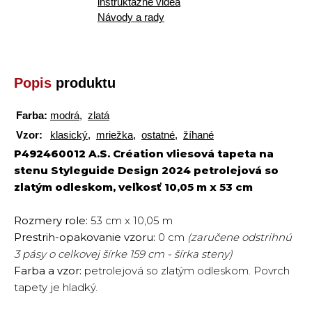
inštruktážne videá
Návody a rady
Popis
produktu
Farba:
modrá
,
zlatá
Vzor:
klasický
,
mriežka
,
ostatné
,
žíhané
P492460012 A.S. Création vliesová tapeta na
stenu Styleguide Design 2024 petrolejová so
zlatým odleskom, veľkosť 10,05 m x 53 cm
Rozmery role:
53 cm x 10,05 m
Prestrih-opakovanie vzoru:
0 cm
(zaručene odstrihnú
3 pásy o celkovej šírke 159 cm - šírka steny)
Farba a vzor:
petrolejová so zlatým odleskom. Povrch
tapety je hladký.