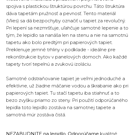
spojiva s plastickou štruktúrou povrchu. Táto štruktúra
dáva tapetám pružnosť a pevnosť. Tento materiál
(Vlies) sa dá bezpochyby označiť u tapiet za revolučný.
Pri lepení sa nezmršťuje, uľahčuje samotné lepenie a to
tým, že lepidlo sa nanáša len na stenu a nie na samotnú
tapetu ako bolo predtým pri papierových tapiet.
Preklenuje jemné trhliny v podklade - ideálne pre
rekonštrukcie bytov v panelových domoch. Ako každé
tapety tvorí tepelnú a zvukovú izoláciu.
Samotné odstraňovanie tapiet je veľmi jednoduché a
efektívne, už žiadne máčanie vodou a škrabanie ako pri
papierových tapiet. Tu stačí tapetu iba stiahnuť a to
bezo zvyšku priamo zo steny. Pri použití odporúčaného
lepidla toto lepidlo zostáva na samotnej tapete a
samotná múr zostáva čistá.
NEZABUDNITE na lepidlo. Odporúčame
kvalitné