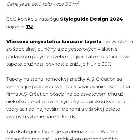
2
Cena je za celú rolu - cca 5,3 m
Celú kolekciu katalógu
Styleguide Design 2024
nájdete
TU
.
Vliesová umývateľná luxusné tapeta
- je vyrobená
zo špeciálnej buničiny a polyesterových vlákien s
prídavkom polymérového spojiva. Táto štruktúra dáva
tapete pružnosť, pevnosť a znižuje hluk o 30%.
Tapety na stenu nemeckej značky A.Ş-Création sa
vyznačujú špičkovou kvalitou a spracovaním. Samotná
firma A.Ş-Création pôsobí na celosvetovom trhu už
niekoľko desaťročí a jej výrobky sú zárukou kvality. Ich
vzory sa riadi najnovšími trendmi a v širokej palete
vzorov si vyberie naozaj každý.
Táto kategória tapiet je vyrobená z non- Wonen
vliesového materiálu s prídavkom polymérového