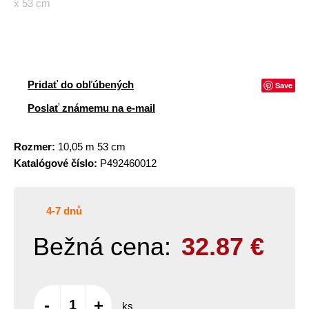
x 53 cm
Pridať do obľúbených
Save
Poslať známemu na e-mail
Rozmer:
10,05 m 53 cm
Katalógové číslo:
P492460012
4-7 dnů
Bežná cena:
32.87
€
-
+
ks