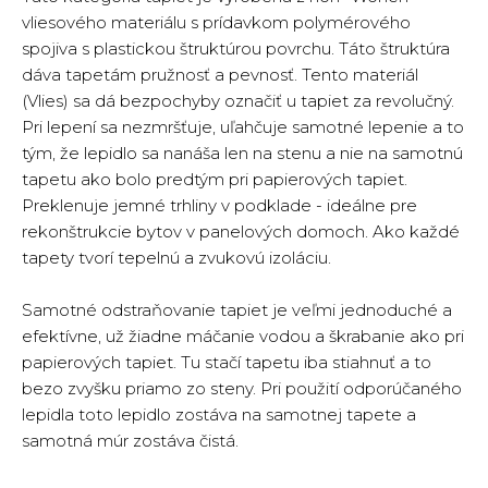
vliesového materiálu s prídavkom polymérového
spojiva s plastickou štruktúrou povrchu. Táto štruktúra
dáva tapetám pružnosť a pevnosť. Tento materiál
(Vlies) sa dá bezpochyby označiť u tapiet za revolučný.
Pri lepení sa nezmršťuje, uľahčuje samotné lepenie a to
tým, že lepidlo sa nanáša len na stenu a nie na samotnú
tapetu ako bolo predtým pri papierových tapiet.
Preklenuje jemné trhliny v podklade - ideálne pre
rekonštrukcie bytov v panelových domoch. Ako každé
tapety tvorí tepelnú a zvukovú izoláciu.
Samotné odstraňovanie tapiet je veľmi jednoduché a
efektívne, už žiadne máčanie vodou a škrabanie ako pri
papierových tapiet. Tu stačí tapetu iba stiahnuť a to
bezo zvyšku priamo zo steny. Pri použití odporúčaného
lepidla toto lepidlo zostáva na samotnej tapete a
samotná múr zostáva čistá.