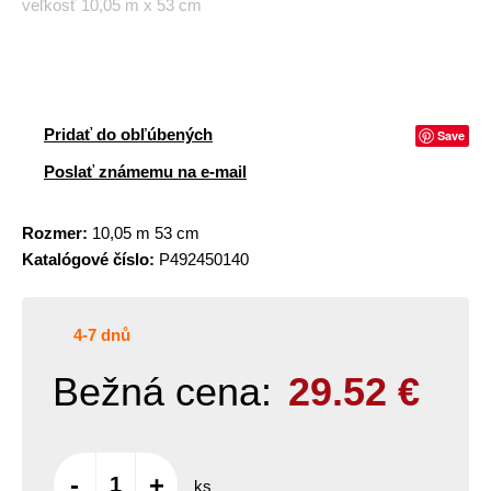
veľkosť 10,05 m x 53 cm
Pridať do obľúbených
Save
Poslať známemu na e-mail
Rozmer:
10,05 m 53 cm
Katalógové číslo:
P492450140
4-7 dnů
Bežná cena:
29.52
€
-
+
ks