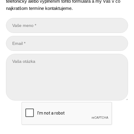
telefonicky alebo vyplnením tohto formulára a my Vás v čo
najkratšom termíne kontaktujeme.