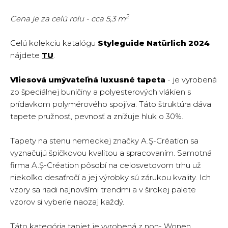
2
Cena je za celú rolu - cca 5,3 m
Celú kolekciu katalógu
Styleguide Natürlich 2024
nájdete
TU
.
Vliesová umývateľná luxusné tapeta
- je vyrobená
zo špeciálnej buničiny a polyesterových vlákien s
prídavkom polymérového spojiva. Táto štruktúra dáva
tapete pružnosť, pevnosť a znižuje hluk o 30%.
Tapety na stenu nemeckej značky A.Ş-Création sa
vyznačujú špičkovou kvalitou a spracovaním. Samotná
firma A.Ş-Création pôsobí na celosvetovom trhu už
niekoľko desaťročí a jej výrobky sú zárukou kvality. Ich
vzory sa riadi najnovšími trendmi a v širokej palete
vzorov si vyberie naozaj každý.
Táto kategória tapiet je vyrobená z non- Wonen