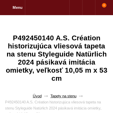
0
Menu
P492450140 A.S. Création
historizujúca vliesová tapeta
na stenu Styleguide Natürlich
2024 pásikavá imitácia
omietky, veľkosť 10,05 m x 53
cm
Úvod
Tapety na stenu
P492450140 A.S. Création historizujúca vliesová tapeta na
stenu Styleguide Natürlich 2024 pásikavá imitácia omietky,