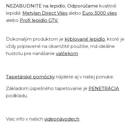
NEZABUDNITE na lepidlo. Odporúčame
kvalitné
lepidlá:
Metylan Direct Vlies
alebo
Euro 3000 vlies
alebo
Profi lepidlo GTV
.
Dokonalým produktom je
kýblované lepidlo
,
ktoré je
vždy pripravené na okamžité použitie, má ideálne
hustotu pre nanášanie
valčekom
Tapetárské pomôcky
nájdete aj v našej ponuke.
Základom úspešného tapetovanie je
PENETRÁCIA
podkladu
.
Viac info v našich
videonávodech
.