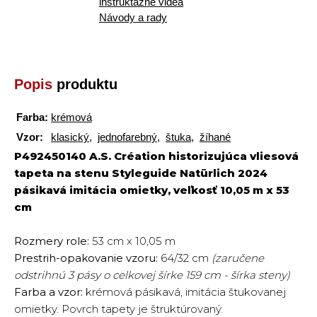
inštruktážne videá
Návody a rady
Popis
produktu
Farba:
krémová
Vzor:
klasický
,
jednofarebný
,
štuka
,
žíhané
P492450140 A.S. Création historizujúca vliesová
tapeta na stenu Styleguide Natürlich 2024
pásikavá imitácia omietky, veľkosť 10,05 m x 53
cm
Rozmery role:
53 cm x 10,05 m
Prestrih-opakovanie vzoru:
64/32 cm
(zaručene
odstrihnú 3 pásy o celkovej šírke 159 cm - šírka steny)
Farba a vzor:
krémová pásikavá, imitácia štukovanej
omietky. Povrch tapety je štruktúrovaný.