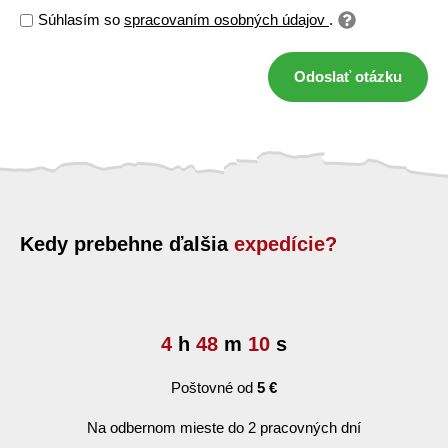
Súhlasím so
spracovaním osobných údajov
.
Odoslať otázku
Kedy prebehne ďalšia
expedície?
4
h
48
m
9
s
Poštovné od
5 €
Na odbernom mieste do 2 pracovných dní