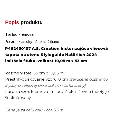
Popis
produktu
Farba:
krémová
Vzor:
klasický
,
štuka
,
žíhané
P492450137 A.S. Création historizujúca vliesová
tapeta na stenu Styleguide Natürlich 2024
imitácia štuku, veľkosť 10,05 m x 53 cm
Rozmery role:
53 cm x 10,05 m
Prestrih-opakovanie vzoru:
0 cm
(zaručene odstrihnú
3 pásy o celkovej šírke 159 cm - šírka steny)
Farba a vzor:
krémová, imitácia štuku. Povrch tapety je
štruktúrovaný.
2
Cena je za celú rolu - cca 5,3 m