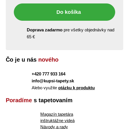
Do košíka
Doprava zadarmo
pre všetky objednávky nad
65 €
Čo je u nás
nového
+420 777 933 164
info@kupsi-tapety.sk
Alebo využite
otázku k produktu
Poradíme
s tapetovaním
Magazín tapetára
inštruktážne videá
Návody a rady