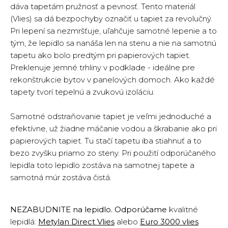
dáva tapetám pružnosť a pevnosť. Tento materiál
(Vlies) sa dá bezpochyby označiť u tapiet za revolučný.
Pri lepení sa nezmršťuje, uľahčuje samotné lepenie a to
tým, že lepidlo sa nanáša len na stenu a nie na samotnú
tapetu ako bolo predtým pri papierových tapiet.
Preklenuje jemné trhliny v podklade - ideálne pre
rekonštrukcie bytov v panelových domoch. Ako každé
tapety tvorí tepelnú a zvukovú izoláciu.
Samotné odstraňovanie tapiet je veľmi jednoduché a
efektívne, už žiadne máčanie vodou a škrabanie ako pri
papierových tapiet. Tu stačí tapetu iba stiahnuť a to
bezo zvyšku priamo zo steny. Pri použití odporúčaného
lepidla toto lepidlo zostáva na samotnej tapete a
samotná múr zostáva čistá.
NEZABUDNITE na lepidlo. Odporúčame
kvalitné
lepidlá:
Metylan Direct Vlies
alebo
Euro 3000 vlies