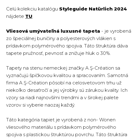
Celú kolekciu katalógu
Styleguide Natürlich 2024
nájdete
TU
.
Vliesová umývateľná luxusné tapeta
- je vyrobená
zo špeciálnej buničiny a polyesterových vlákien s
prídavkom polymérového spojiva. Táto štruktúra dáva
tapete pružnosť, pevnosť a znižuje hluk o 30%.
Tapety na stenu nemeckej značky A.Ş-Création sa
vyznačujú špičkovou kvalitou a spracovaním. Samotná
firma A.Ş-Création pôsobí na celosvetovom trhu už
niekoľko desaťročí a jej výrobky sú zárukou kvality. Ich
vzory sa riadi najnovšími trendmi a v širokej palete
vzorov si vyberie naozaj každý.
Táto kategória tapiet je vyrobená z non- Wonen
vliesového materiálu s prídavkom polymérového
spojiva s plastickou štruktúrou povrchu. Táto štruktúra