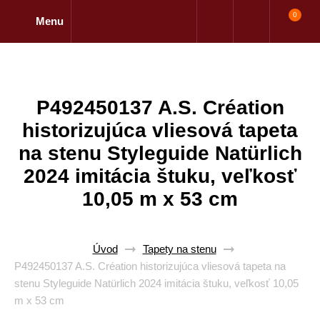
0
Menu
P492450137 A.S. Création
historizujúca vliesová tapeta
na stenu Styleguide Natürlich
2024 imitácia štuku, veľkosť
10,05 m x 53 cm
Úvod
Tapety na stenu
P492450137 A.S. Création historizujúca vliesová tapeta na
stenu Styleguide Natürlich 2024 imitácia štuku, veľkosť 10,05
m x 53 cm