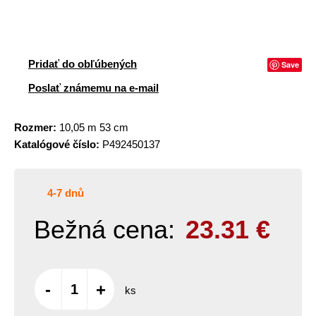
Pridať do obľúbených
Save
Poslať známemu na e-mail
Rozmer:
10,05 m 53 cm
Katalógové číslo:
P492450137
4-7 dnů
Bežná cena:
23.31
€
-
+
ks