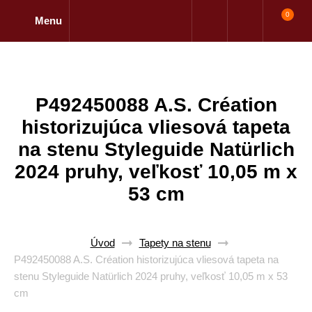
0
Menu
P492450088 A.S. Création
historizujúca vliesová tapeta
na stenu Styleguide Natürlich
2024 pruhy, veľkosť 10,05 m x
53 cm
Úvod
Tapety na stenu
P492450088 A.S. Création historizujúca vliesová tapeta na
stenu Styleguide Natürlich 2024 pruhy, veľkosť 10,05 m x 53
cm