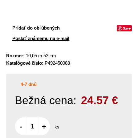
Pridať do obľúbených
Save
Poslať známemu na e-mail
Rozmer:
10,05 m 53 cm
Katalógové číslo:
P492450088
4-7 dnů
Bežná cena:
24.57
€
-
+
ks