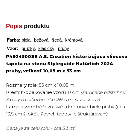
Popis
produktu
Farba:
biela
,
béžová
,
šedá
,
krémová
Vzor:
prúžky
,
klasický
,
pruhy
P492450088 A.S. Création historizujúca vliesová
tapeta na stenu Styleguide Natürlich 2024
pruhy, veľkosť 10,05 m x 53 cm
Rozmery role:
53 cm x 10,05 m
Prestrih-opakovanie vzoru:
0 cm
(zaručene odstrihnú
3 pásy o celkovej šírke 159 cm - šírka steny)
Farba a vzor:
béžovo-sivé a krémovo-biele pruhy (cca
13,5 cm široké). Povrch tapety je štruktúrovaný.
2
Cena je za celú rolu - cca 5,3 m