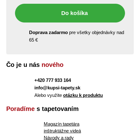
Do košíka
Doprava zadarmo
pre všetky objednávky nad
65 €
Čo je u nás
nového
+420 777 933 164
info@kupsi-tapety.sk
Alebo využite
otázku k produktu
Poradíme
s tapetovaním
Magazín tapetára
inštruktážne videá
Návody a rady