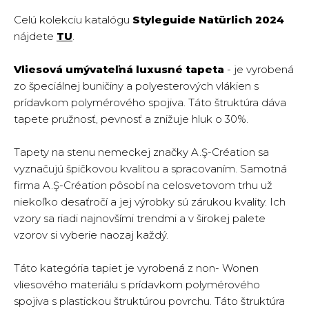
Celú kolekciu katalógu
Styleguide Natürlich 2024
nájdete
TU
.
Vliesová umývateľná luxusné tapeta
- je vyrobená
zo špeciálnej buničiny a polyesterových vlákien s
prídavkom polymérového spojiva. Táto štruktúra dáva
tapete pružnosť, pevnosť a znižuje hluk o 30%.
Tapety na stenu nemeckej značky A.Ş-Création sa
vyznačujú špičkovou kvalitou a spracovaním. Samotná
firma A.Ş-Création pôsobí na celosvetovom trhu už
niekoľko desaťročí a jej výrobky sú zárukou kvality. Ich
vzory sa riadi najnovšími trendmi a v širokej palete
vzorov si vyberie naozaj každý.
Táto kategória tapiet je vyrobená z non- Wonen
vliesového materiálu s prídavkom polymérového
spojiva s plastickou štruktúrou povrchu. Táto štruktúra