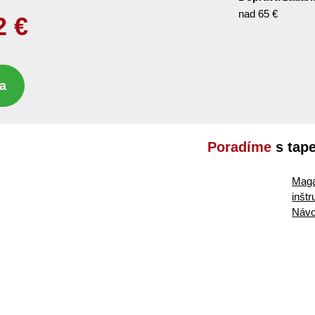
nad 65 €
2
€
a
Poradíme
s tap
Maga
inšt
Návo