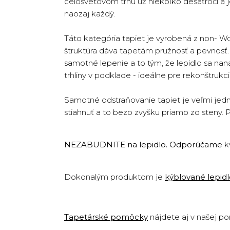
celosvetovom trhu už niekoľko desaťročí a jej
naozaj každý.
Táto kategória tapiet je vyrobená z non- W
štruktúra dáva tapetám pružnosť a pevnosť. T
samotné lepenie a to tým, že lepidlo sa na
trhliny v podklade - ideálne pre rekonštruk
Samotné odstraňovanie tapiet je veľmi jedn
stiahnuť a to bezo zvyšku priamo zo steny. 
NEZABUDNITE na lepidlo. Odporúčame
k
Dokonalým produktom je
kýblované lepid
Tapetárské pomôcky
nájdete aj v našej p