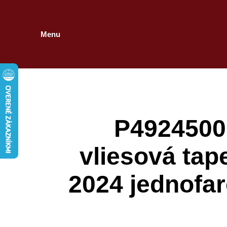
Menu
P49245001
vliesová tap
2024 jednofar