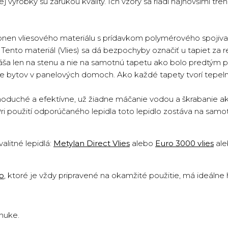
 výrobky sú zárukou kvality. Ich vzory sa riadi najnovšími tren
onen vliesového materiálu s prídavkom polymérového spojiva 
ento materiál (Vlies) sa dá bezpochyby označiť u tapiet za re
náša len na stenu a nie na samotnú tapetu ako bolo predtým p
cie bytov v panelových domoch. Ako každé tapety tvorí tepeln
oduché a efektívne, už žiadne máčanie vodou a škrabanie ako 
Pri použití odporúčaného lepidla toto lepidlo zostáva na sam
valitné lepidlá:
Metylan Direct Vlies
alebo
Euro 3000 vlies
al
lo
,
ktoré je vždy pripravené na okamžité použitie, má ideálne
onuke.