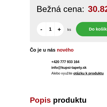
Bežná cena:
30.8
-
+
Do košík
ks
Čo je u nás
nového
+420 777 933 164
info@kupsi-tapety.sk
Alebo využite
otázku k produktu
Popis
produktu