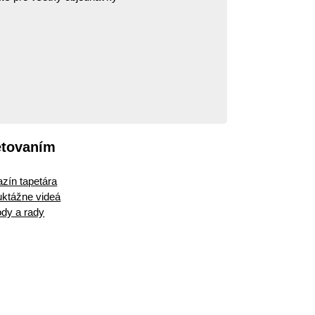
etovaním
zín tapetára
ruktážne videá
dy a rady