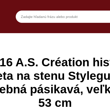
6 A.S. Création his
eta na stenu Stylegu
ebná pásikavá, veľ
53 cm