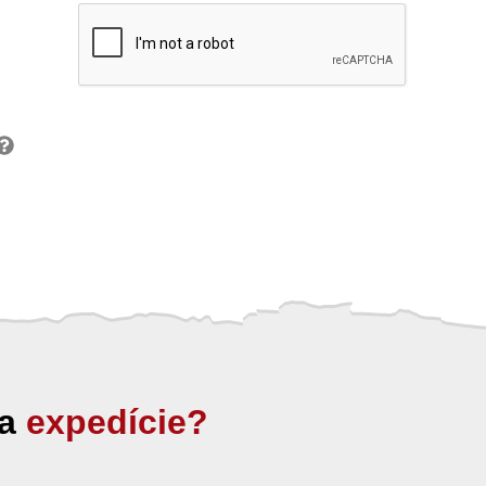
ia
expedície?