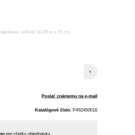
á pásikavá, veľkosť 10,05 m x 53 cm
Poslať známemu na e-mail
Katalógové číslo:
P492450016
mo
pre všetky objednávky