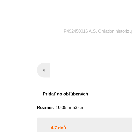
P492450016 A.S. Création historizu
Pridať do obľúbených
Rozmer:
10,05 m 53 cm
4-7 dnů