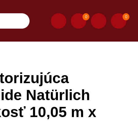
0
0
torizujúca
ide Natürlich
kosť 10,05 m x