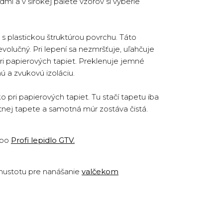
dmi a v širokej palete vzorov si vyberie
s plastickou štruktúrou povrchu. Táto
volučný. Pri lepení sa nezmršťuje, uľahčuje
ri papierových tapiet. Preklenuje jemné
ú a zvukovú izoláciu.
pri papierových tapiet. Tu stačí tapetu iba
otnej tapete a samotná múr zostáva čistá.
ebo
Profi lepidlo GTV
.
 hustotu pre nanášanie
valčekom