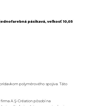
jednofarebná pásikavá, veľkosť 10,05
s prídavkom polymérového spojiva. Táto
firma A.Ş-Création pôsobí na