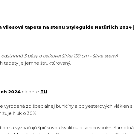
a vliesová tapeta na stenu Styleguide Natürlich 2024 
odstrihnú 3 pásy o celkovej šírke 159 cm - šírka steny)
ch tapety je jemne štruktúrovaný.
ich 2024
nájdete
TU
.
je vyrobená zo špeciálnej buničiny a polyesterových vlákien 
nižuje hluk o 30%.
ion sa vyznačujú špičkovou kvalitou a spracovaním. Samotná 