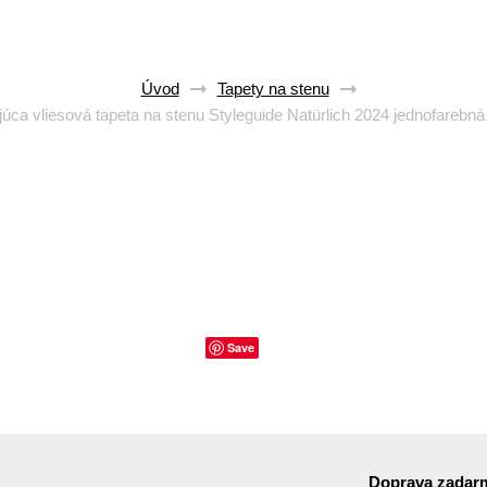
Úvod
Tapety na stenu
júca vliesová tapeta na stenu Styleguide Natürlich 2024 jednofarebn
Save
Doprava zadar