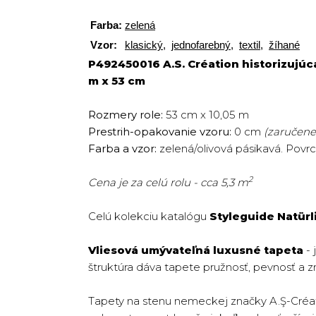
Farba:
zelená
Vzor:
klasický
,
jednofarebný
,
textil
,
žíhané
P492450016 A.S. Création historizujúc
m x 53 cm
Rozmery role:
53 cm x 10,05 m
Prestrih-opakovanie vzoru:
0 cm
(zaručene 
Farba a vzor:
zelená/olivová pásikavá. Povr
2
Cena je za celú rolu - cca 5,3 m
Celú kolekciu katalógu
Styleguide Natürl
Vliesová umývateľná luxusné tapeta
- 
štruktúra dáva tapete pružnosť, pevnosť a z
Tapety na stenu nemeckej značky A.Ş-Créat