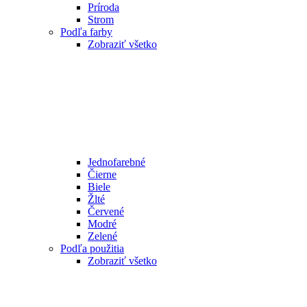
Príroda
Strom
Podľa farby
Zobraziť všetko
Jednofarebné
Čierne
Biele
Žlté
Červené
Modré
Zelené
Podľa použitia
Zobraziť všetko