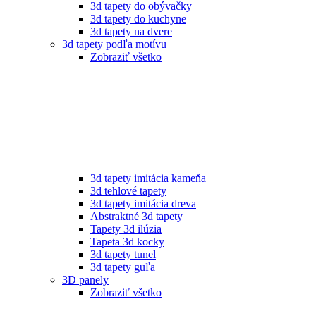
3d tapety do obývačky
3d tapety do kuchyne
3d tapety na dvere
3d tapety podľa motívu
Zobraziť všetko
3d tapety imitácia kameňa
3d tehlové tapety
3d tapety imitácia dreva
Abstraktné 3d tapety
Tapety 3d ilúzia
Tapeta 3d kocky
3d tapety tunel
3d tapety guľa
3D panely
Zobraziť všetko