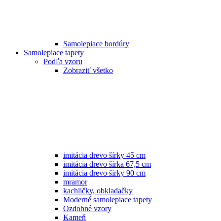
Samolepiace bordúry
Samolepiace tapety
Podľa vzoru
Zobraziť všetko
imitácia drevo šírky 45 cm
imitácia drevo šírka 67,5 cm
imitácia drevo šírky 90 cm
mramor
kachličky, obkladačky
Moderné samolepiace tapety
Ozdobné vzory
Kameň