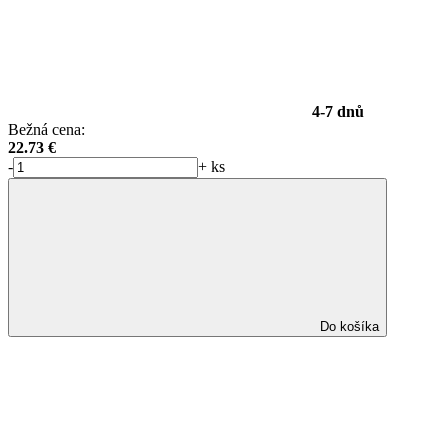
4-7 dnů
Bežná cena:
22.73
€
-
+
ks
Do košíka