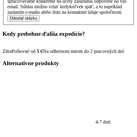
spracovávame konkrétne na účely zasielania odpovede na váš
email. Súhlas možno vziať kedykoľvek späť, a to napríklad
zaslaním e-mailu alebo listu na kontaktné údaje spoločnosti.
Odoslať otázku
Kedy prebehne ďalšia
expedície?
Zítra
Poštovné od
5 €
Na odbernom mieste do 2 pracovných dní
Alternatívne
produkty
4-7 dnů