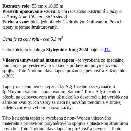
Rozmery role:
53 cm x 10,05 m
Prestrih-opakovanie vzoru:
0 cm
(zaručene odstrihnú 3 pásy o
celkovej šírke 159 cm - šírka steny)
Farba a vzor:
biela jednofarebná s drobným šrafovaním. Povrch
tapety je jemne štruktúrovaný.
2
Cena je za celú rolu - cca 5,3 m
Celú kolekciu katalógu
Styleguide Jung 2024
nájdete
TU
.
Vliesová umývateľná luxusné tapeta
- je vyrobená zo špeciálnej
buničiny a polyesterových vlákien s prídavkom polymérového
spojiva. Táto štruktúra dáva tapete pružnosť, pevnosť a znižuje hluk
o 30%.
Tapety na stenu nemeckej značky A.Ş-Création sa vyznačujú
špičkovou kvalitou a spracovaním. Samotná firma A.Ş-Création
pôsobí na celosvetovom trhu už niekoľko desaťročí a jej výrobky sú
zárukou kvality. Ich vzory sa riadi najnovšími trendmi a v širokej
palete vzorov si vyberie naozaj každý.
Táto kategória tapiet je vyrobená z non- Wonen vliesového
materiálu s prídavkom polymérového spojiva s plastickou štruktúrou
povrchu. Táto štruktúra dáva tapetám pružnosť a pevnosť. Tento