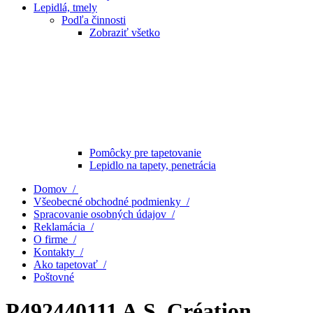
Lepidlá, tmely
Podľa činnosti
Zobraziť všetko
Pomôcky pre tapetovanie
Lepidlo na tapety, penetrácia
Domov /
Všeobecné obchodné podmienky /
Spracovanie osobných údajov /
Reklamácia /
O firme /
Kontakty /
Ako tapetovať /
Poštovné
P492440111 A.S. Création