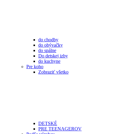
do chodby
do obývačky
do spálne
Do detskej izby
do kuchyne
Pre koho
Zobraziť všetko
DETSKÉ
PRE TEENAGEROV