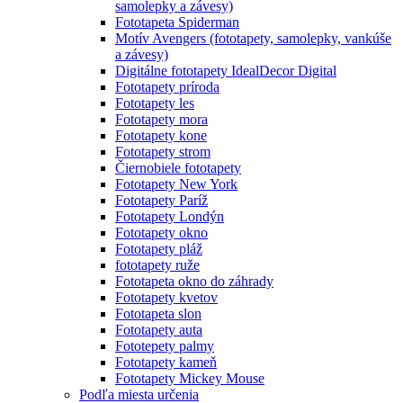
samolepky a závesy)
Fototapeta Spiderman
Motív Avengers (fototapety, samolepky, vankúše
a závesy)
Digitálne fototapety IdealDecor Digital
Fototapety príroda
Fototapety les
Fototapety mora
Fototapety kone
Fototapety strom
Čiernobiele fototapety
Fototapety New York
Fototapety Paríž
Fototapety Londýn
Fototapety okno
Fototapety pláž
fototapety ruže
Fototapeta okno do záhrady
Fototapety kvetov
Fototapeta slon
Fototapety auta
Fototepety palmy
Fototapety kameň
Fototapety Mickey Mouse
Podľa miesta určenia