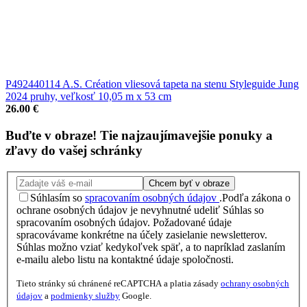
P492440114 A.S. Création vliesová tapeta na stenu Styleguide Jung
2024 pruhy, veľkosť 10,05 m x 53 cm
26.00 €
Buďte v obraze!
Tie najzaujímavejšie
ponuky
a
zľavy
do vašej schránky
Chcem byť v obraze
Súhlasím so
spracovaním osobných údajov
.
Podľa zákona o
ochrane osobných údajov je nevyhnutné udeliť Súhlas so
spracovaním osobných údajov. Požadované údaje
spracovávame konkrétne na účely zasielanie newsletterov.
Súhlas možno vziať kedykoľvek späť, a to napríklad zaslaním
e-mailu alebo listu na kontaktné údaje spoločnosti.
Tieto stránky sú chránené reCAPTCHA a platia zásady
ochrany osobných
údajov
a
podmienky služby
Google.