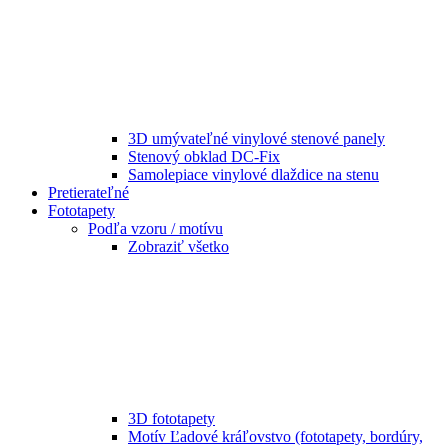
3D umývateľné vinylové stenové panely
Stenový obklad DC-Fix
Samolepiace vinylové dlaždice na stenu
Pretierateľné
Fototapety
Podľa vzoru / motívu
Zobraziť všetko
3D fototapety
Motív Ľadové kráľovstvo (fototapety, bordúry,