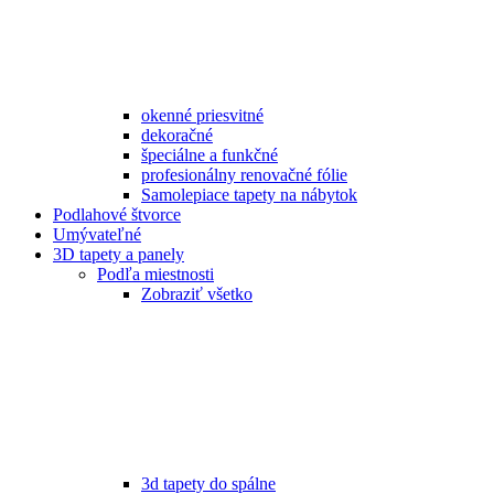
okenné priesvitné
dekoračné
špeciálne a funkčné
profesionálny renovačné fólie
Samolepiace tapety na nábytok
Podlahové štvorce
Umývateľné
3D tapety a panely
Podľa miestnosti
Zobraziť všetko
3d tapety do spálne