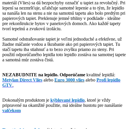
materiál (Vlies) sa dá bezpochyby označiť u tapiet za revolučný. Pri
lepení sa nezmršťuje, uľahčuje samotné lepenie a to tým, že lepidlo
sa nanáša len na stenu a nie na samotnú tapetu ako bolo predtým pri
papierových tapiet. Preklenuje jemné trhliny v podklade - ideálne
pre rekonštrukcie bytov v panelových domoch. Ako každé tapety
tvorí tepelnú a zvukovú izoláciu.
Samotné odstraňovanie tapiet je veľmi jednoduché a efektívne, už
žiadne máčanie vodou a škrabanie ako pri papierových tapiet. Tu
stačí tapetu iba stiahnuť a to bezo zvyšku priamo zo steny. Pri
použití odporúčaného lepidla toto lepidlo zostáva na samotnej tapete
a samotná múr zostáva čistá.
NEZABUDNITE na lepidlo. Odporúčame
kvalitné lepidlá:
Metylan Direct Vlies
alebo
Euro 3000 vlies
alebo
Profi lepidlo
GTV
.
Dokonalým produktom je
kýblované lepidlo
,
ktoré je vždy
pripravené na okamžité použitie, má ideálne hustotu pre nanášanie
valčekom