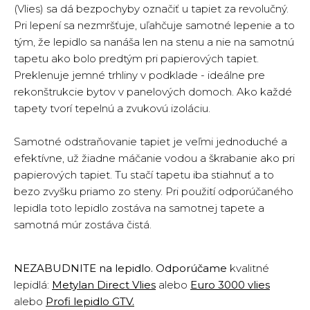
(Vlies) sa dá bezpochyby označiť u tapiet za revolučný.
Pri lepení sa nezmršťuje, uľahčuje samotné lepenie a to
tým, že lepidlo sa nanáša len na stenu a nie na samotnú
tapetu ako bolo predtým pri papierových tapiet.
Preklenuje jemné trhliny v podklade - ideálne pre
rekonštrukcie bytov v panelových domoch. Ako každé
tapety tvorí tepelnú a zvukovú izoláciu.
Samotné odstraňovanie tapiet je veľmi jednoduché a
efektívne, už žiadne máčanie vodou a škrabanie ako pri
papierových tapiet. Tu stačí tapetu iba stiahnuť a to
bezo zvyšku priamo zo steny. Pri použití odporúčaného
lepidla toto lepidlo zostáva na samotnej tapete a
samotná múr zostáva čistá.
NEZABUDNITE na lepidlo. Odporúčame
kvalitné
lepidlá:
Metylan Direct Vlies
alebo
Euro 3000 vlies
alebo
Profi lepidlo GTV
.