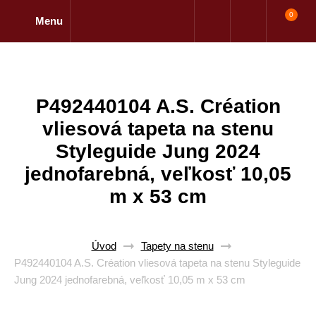
0
Menu
P492440104 A.S. Création
vliesová tapeta na stenu
Styleguide Jung 2024
jednofarebná, veľkosť 10,05
m x 53 cm
Úvod
Tapety na stenu
P492440104 A.S. Création vliesová tapeta na stenu Styleguide
Jung 2024 jednofarebná, veľkosť 10,05 m x 53 cm