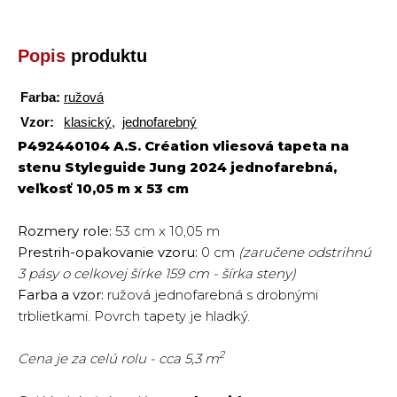
Popis
produktu
Farba:
ružová
Vzor:
klasický
,
jednofarebný
P492440104 A.S. Création vliesová tapeta na
stenu Styleguide Jung 2024 jednofarebná,
veľkosť 10,05 m x 53 cm
Rozmery role:
53 cm x 10,05 m
Prestrih-opakovanie vzoru:
0 cm
(zaručene odstrihnú
3 pásy o celkovej šírke 159 cm - šírka steny)
Farba a vzor:
ružová jednofarebná s drobnými
trblietkami. Povrch tapety je hladký.
2
Cena je za celú rolu - cca 5,3 m