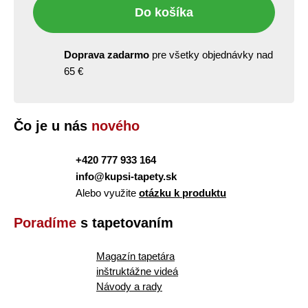
Do košíka
Doprava zadarmo
pre všetky objednávky nad
65 €
Čo je u nás
nového
+420 777 933 164
info@kupsi-tapety.sk
Alebo využite
otázku k produktu
Poradíme
s tapetovaním
Magazín tapetára
inštruktážne videá
Návody a rady