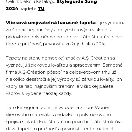
Celú kolekciu katalógu
Styleguide Jung
2024
nájdete
TU
.
Vliesová umývateľná luxusné tapeta
- je vyrobená
zo špeciálnej buničiny a polyesterových vlákien s
prídavkom polymérového spojiva. Táto štruktúra dáva
tapete pružnosť, pevnosť a znižuje hluk o 30%.
Tapety na stenu nemeckej značky A.Ş-Création sa
vyznačujú špičkovou kvalitou a spracovaním. Samotná
firma A.Ş-Création pôsobí na celosvetovom trhu už
niekoľko desaťročí a jej výrobky sú zárukou kvality. Ich
vzory sa riadi najnovšími trendmi a v širokej palete
vzorov si vyberie naozaj každý.
Táto kategória tapiet je vyrobená z non- Wonen
vliesového materiálu s prídavkom polymérového
spojiva s plastickou štruktúrou povrchu. Táto štruktúra
dáva tapetám pružnosť a pevnosť. Tento materiál