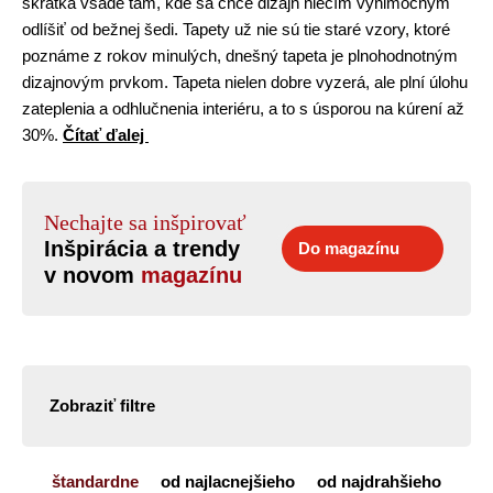
skrátka všade tam, kde sa chce dizajn niečím výnimočným
odlíšiť od bežnej šedi. Tapety už nie sú tie staré vzory, ktoré
poznáme z rokov minulých, dnešný tapeta je plnohodnotným
dizajnovým prvkom. Tapeta nielen dobre vyzerá, ale plní úlohu
zateplenia a odhlučnenia interiéru, a to s úsporou na kúrení až
30%.
Čítať ďalej
Nechajte sa inšpirovať
Inšpirácia a trendy
Do magazínu
v novom
magazínu
Zobraziť filtre
štandardne
od najlacnejšieho
od najdrahšieho