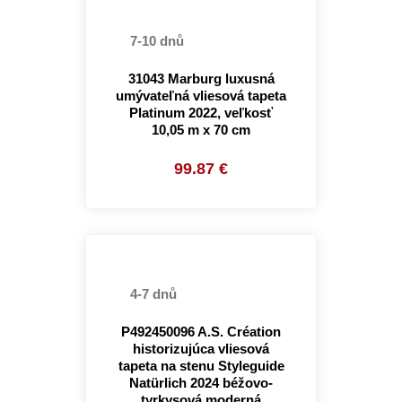
7-10 dnů
31043 Marburg luxusná
umývateľná vliesová tapeta
Platinum 2022, veľkosť
10,05 m x 70 cm
99.87 €
4-7 dnů
P492450096 A.S. Création
historizujúca vliesová
tapeta na stenu Styleguide
Natürlich 2024 béžovo-
tyrkysová moderná