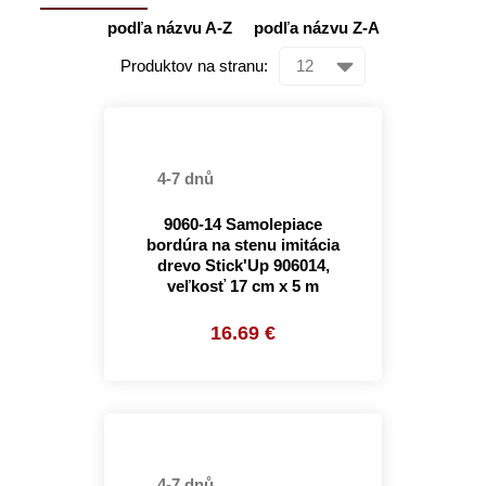
podľa názvu A-Z
podľa názvu Z-A
Produktov na stranu:
4-7 dnů
9060-14 Samolepiace
bordúra na stenu imitácia
drevo Stick'Up 906014,
veľkosť 17 cm x 5 m
16.69 €
4-7 dnů