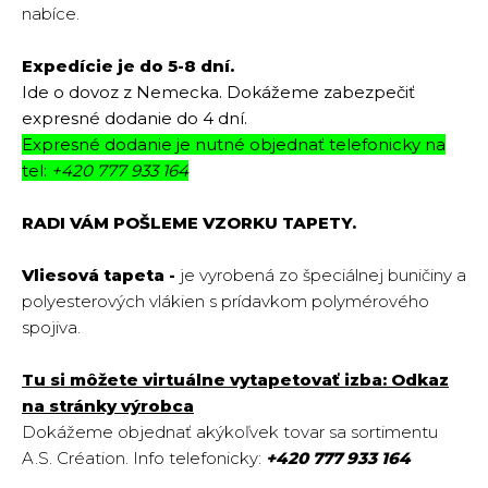
nabíce.
Expedície je do 5-8 dní.
Ide o dovoz z Nemecka. Dokážeme zabezpečiť
expresné dodanie do 4 dní.
Expresné dodanie je nutné objednať telefonicky na
tel:
+420 777 933 164
RADI VÁM POŠLEME VZORKU TAPETY.
Vliesová tapeta -
je vyrobená zo špeciálnej buničiny a
polyesterových vlákien s prídavkom polymérového
spojiva.
Tu si môžete virtuálne vytapetovať izba:
Odkaz
na stránky výrobca
Dokážeme objednať akýkoľvek tovar sa sortimentu
A.S. Création.
Info telefonicky:
+420 777 933 164