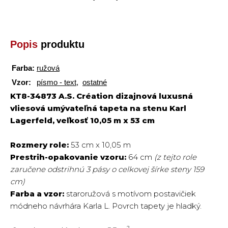
Popis
produktu
Farba:
ružová
Vzor:
písmo - text
,
ostatné
KT8-34873 A.S. Création dizajnová luxusná
vliesová umývateľná tapeta na stenu Karl
Lagerfeld, veľkosť 10,05 m x 53 cm
Rozmery role:
53 cm x 10,05 m
Prestrih-opakovanie vzoru:
64 cm
(z tejto role
zaručene odstrihnú 3 pásy o celkovej šírke steny 159
cm)
Farba a vzor:
staroružová s motívom postavičiek
módneho návrhára Karla L. Povrch tapety je hladký.