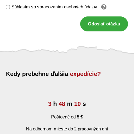
Súhlasím so
spracovaním osobných údajov
.
Odoslať otázku
Kedy prebehne ďalšia
expedície?
3
h
48
m
10
s
Poštovné od
5 €
Na odbernom mieste do 2 pracovných dní