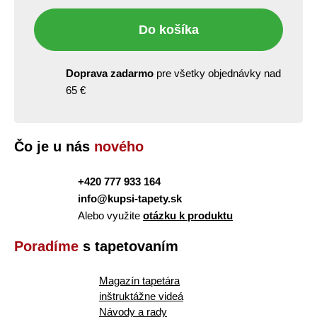
Do košíka
Doprava zadarmo
pre všetky objednávky nad
65 €
Čo je u nás
nového
+420 777 933 164
info@kupsi-tapety.sk
Alebo využite
otázku k produktu
Poradíme
s tapetovaním
Magazín tapetára
inštruktážne videá
Návody a rady