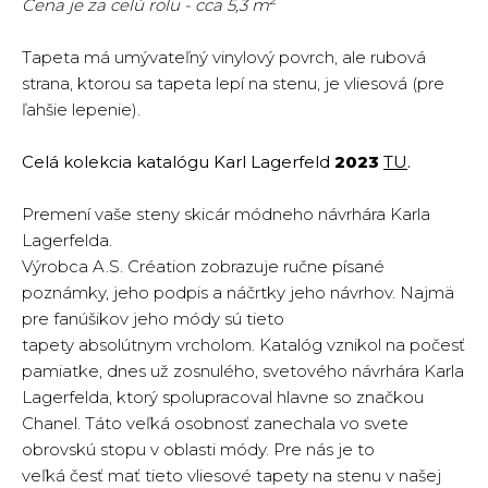
2
Cena je za celú rolu - cca 5,3 m
Tapeta má umývateľný vinylový povrch, ale rubová
strana, ktorou sa tapeta lepí na stenu, je vliesová (pre
ľahšie lepenie).
Celá kolekcia katalógu Karl Lagerfeld
2023
TU
.
Premení vaše steny skicár módneho návrhára Karla
Lagerfelda.
Výrobca A.S. Création zobrazuje ručne písané
poznámky, jeho podpis a náčrtky jeho návrhov. Najmä
pre fanúšikov jeho módy sú tieto
tapety absolútnym vrcholom. Katalóg vznikol na počesť
pamiatke, dnes už zosnulého, svetového návrhára Karla
Lagerfelda, ktorý spolupracoval hlavne so značkou
Chanel. Táto veľká osobnosť zanechala vo svete
obrovskú stopu v oblasti módy. Pre nás je to
veľká česť mať tieto vliesové tapety na stenu v našej