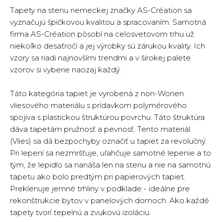
Tapety na stenu nemeckej značky AS-Création sa
vyznačujú špičkovou kvalitou a spracovaním. Samotná
firma AS-Création pôsobí na celosvetovom trhu už
niekoľko desaťročí a jej výrobky sú zárukou kvality. Ich
vzory sa riadi najnovšími trendmi a v širokej palete
vzorov si vyberie naozaj každý.
Táto kategória tapiet je vyrobená z non-Wonen
vliesového materiálu s prídavkom polymérového
spojiva s plastickou štruktúrou povrchu. Táto štruktúra
dáva tapetám pružnosť a pevnosť. Tento materiál
(Vlies) sa dá bezpochyby označiť u tapiet za revolučný.
Pri lepení sa nezmršťuje, uľahčuje samotné lepenie a to
tým, že lepidlo sa nanáša len na stenu a nie na samotnú
tapetu ako bolo predtým pri papierových tapiet.
Preklenuje jemné trhliny v podklade - ideálne pre
rekonštrukcie bytov v panelových domoch. Ako každé
tapety tvorí tepelnú a zvukovú izoláciu.