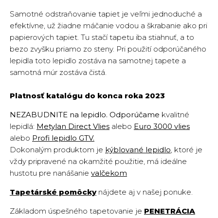
Samotné odstraňovanie tapiet je veľmi jednoduché a
efektívne, už žiadne máčanie vodou a škrabanie ako pri
papierových tapiet. Tu stačí tapetu iba stiahnuť, a to
bezo zvyšku priamo zo steny. Pri použití odporúčaného
lepidla toto lepidlo zostáva na samotnej tapete a
samotná múr zostáva čistá.
Platnosť katalógu do konca roka 2023
NEZABUDNITE na lepidlo. Odporúčame
kvalitné
lepidlá:
Metylan Direct Vlies
alebo
Euro 3000 vlies
alebo
Profi lepidlo GTV.
Dokonalým produktom je
kýblované lepidlo
, ktoré je
vždy pripravené na okamžité použitie, má ideálne
hustotu pre nanášanie
valčekom
Tapetárské pomôcky
nájdete aj v našej ponuke.
Základom úspešného tapetovanie je
PENETRÁCIA