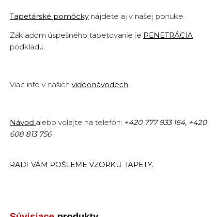
Tapetárské pomôcky
nájdete aj v našej ponuke.
Základom úspešného tapetovanie je
PENETRÁCIA
podkladu.
Viac info v našich
videonávodech
.
Návod
alebo volajte na telefón:
+420
777 933 164,
+420
608 813 756
RADI VÁM POŠLEME VZORKU TAPETY.
Súvisiace
produkty