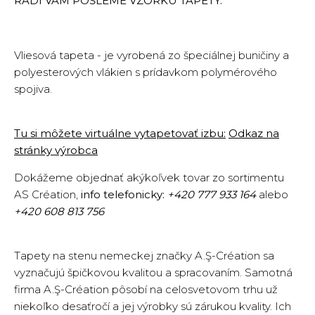
RADI VÁM POŠLEME VZORKU TAPETY.
Vliesová tapeta - je vyrobená zo špeciálnej buničiny a
polyesterových vlákien s prídavkom polymérového
spojiva.
Tu si môžete virtuálne vytapetovať izbu:
Odkaz na
stránky výrobca
Dokážeme objednať akýkoľvek tovar zo sortimentu
AS Création,
info telefonicky:
+420 777 933 164
alebo
+420 608 813 756
Tapety na stenu nemeckej značky A.Ş-Création sa
vyznačujú špičkovou kvalitou a spracovaním. Samotná
firma A.Ş-Création pôsobí na celosvetovom trhu už
niekoľko desaťročí a jej výrobky sú zárukou kvality. Ich