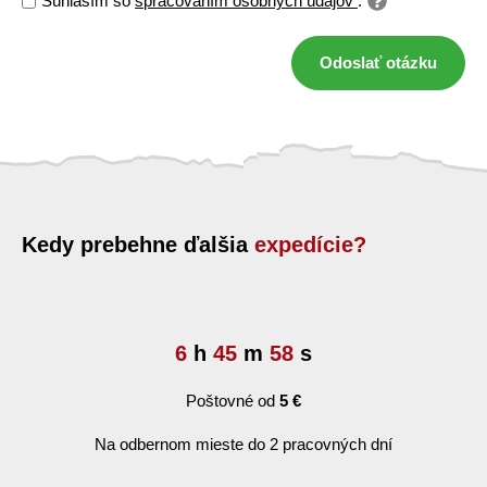
Súhlasím so
spracovaním osobných údajov
.
Odoslať otázku
Kedy prebehne ďalšia
expedície?
6
h
45
m
57
s
Poštovné od
5 €
Na odbernom mieste do 2 pracovných dní