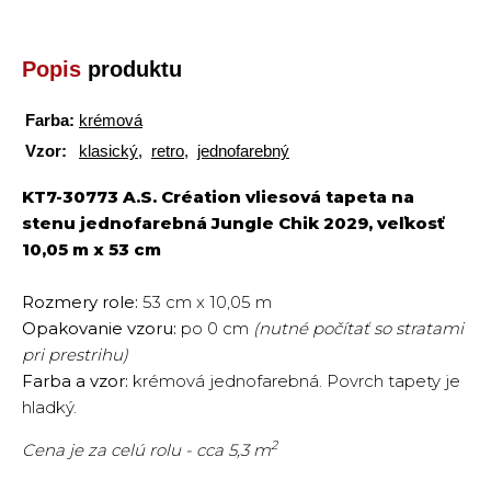
Popis
produktu
Farba:
krémová
Vzor:
klasický
,
retro
,
jednofarebný
KT7-30773 A.S. Création vliesová tapeta na
stenu jednofarebná Jungle Chik 2029, veľkosť
10,05 m x 53 cm
Rozmery role:
53 cm x 10,05 m
Opakovanie vzoru:
po
0
cm
(nutné počítať so stratami
pri prestrihu)
Farba a vzor:
krémová jednofarebná. Povrch tapety je
hladký.
2
Cena je za celú rolu - cca 5,3 m