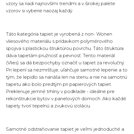
vzory sa riadi najnovšími trendmi a v širokej palete
vzorov si vyberie naozaj každý.
Táto kategória tapiet je vyrobená z non- Wonen
vliesového materiálu s prídavkom polymérového
spojiva s plastickou štruktúrou povrchu. Táto štruktúra
dáva tapetám pružnosť a pevnosť. Tento materiál
(Vlies) sa dá bezpochyby označiť u tapiet za revolučný.
Pri lepení sa nezmršťuje, uľahčuje samotné lepenie a to
tým, že lepidlo sa nanáša len na stenu a nie na samotnú
tapetu ako bolo predtým pri papierových tapiet.
Preklenuje jemné trhliny v podklade - ideálne pre
rekonštrukcie bytov v panelových domoch. Ako každé
tapety tvorí tepelnú a zvukovú izoláciu.
Samotné odstraňovanie tapiet je veľmi jednoduché a