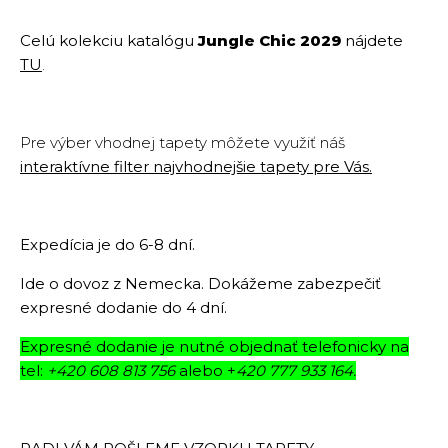
Celú kolekciu katalógu
Jungle Chic 2029
nájdete
TU
.
Pre výber vhodnej tapety môžete využiť náš
interaktívne filter najvhodnejšie tapety pre Vás.
Expedícia je do 6-8 dní.
Ide o dovoz z Nemecka. Dokážeme zabezpečiť
expresné dodanie do 4 dní.
Expresné dodanie je nutné objednať telefonicky na
tel:
+420 608 813 756
alebo +
420 777 933 164.