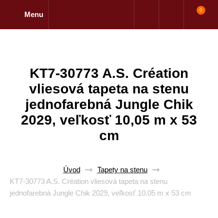
0
Menu
KT7-30773 A.S. Création
vliesová tapeta na stenu
jednofarebná Jungle Chik
2029, veľkosť 10,05 m x 53
cm
Úvod
Tapety na stenu
KT7-30773 A.S. Création vliesová tapeta na stenu
jednofarebná Jungle Chik 2029, veľkosť 10,05 m x 53 cm