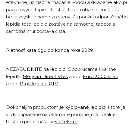
efektívne, už žiadne máčanie vodou a škrabanie ako pri
papierových tapiet. Tu stačí tapetu iba stiahnuť a to
bezo zvyšku priamo zo steny. Pri použití odporúčaného
lepidla toto lepidlo zostáva na samotnej tapete a
samotná múr zostáva čistá.
Platnosť katalógu do konca roka 2029
NEZABUDNITE na lepidlo.
Odporúčame kvalitné
lepidlá:
Metylan Direct Vlies
alebo
Euro 3000 vlies
alebo
Profi lepidlo GTV
.
Dokonalým produktom je
kýblované lepidlo
, ktoré je
vždy pripravené na okamžité použitie, má ideálne
hustotu pre nanášanie
valčekom
.