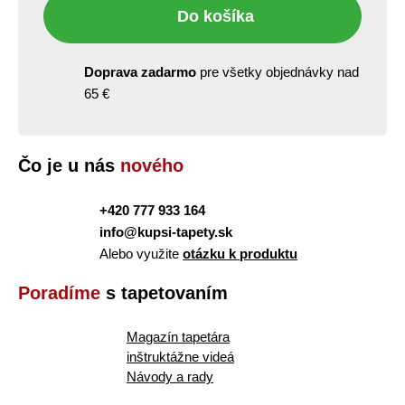
Do košíka
Doprava zadarmo
pre všetky objednávky nad
65 €
Čo je u nás
nového
+420 777 933 164
info@kupsi-tapety.sk
Alebo využite
otázku k produktu
Poradíme
s tapetovaním
Magazín tapetára
inštruktážne videá
Návody a rady