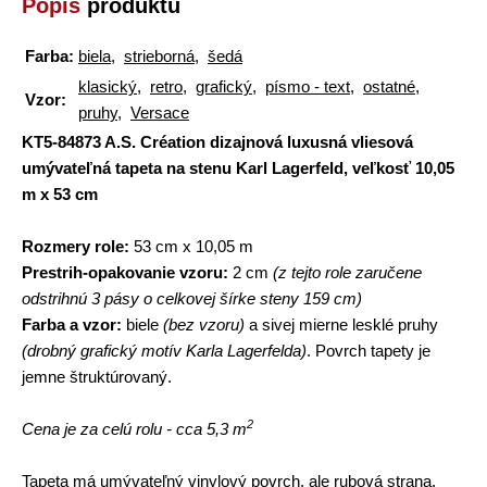
Popis
produktu
Farba:
biela
,
strieborná
,
šedá
klasický
,
retro
,
grafický
,
písmo - text
,
ostatné
,
Vzor:
pruhy
,
Versace
KT5-84873 A.S. Création dizajnová luxusná vliesová
umývateľná tapeta na stenu Karl Lagerfeld, veľkosť 10,05
m x 53 cm
Rozmery role:
53 cm x 10,05 m
Prestrih-opakovanie vzoru:
2 cm
(z tejto role zaručene
odstrihnú 3 pásy o celkovej šírke steny 159 cm)
Farba a vzor:
biele
(bez vzoru)
a sivej mierne lesklé pruhy
(drobný grafický motív Karla Lagerfelda)
. Povrch tapety je
jemne štruktúrovaný.
2
Cena je za celú rolu - cca 5,3 m
Tapeta má umývateľný vinylový povrch, ale rubová strana,