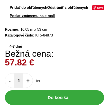
Pridať do obľúbených
Odstrániť z obľúbených
Save
Poslať známemu na e-mail
Rozmer:
10,05 m x 53 cm
Katalógové číslo:
KT5-84873
4-7 dnů
Bežná cena:
57.82
€
-
+
ks
Do košíka