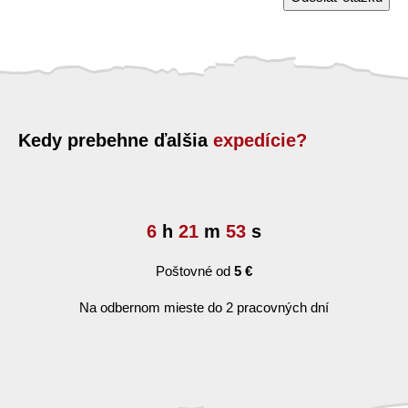
Kedy prebehne ďalšia
expedície?
6
h
21
m
53
s
Poštovné od
5 €
Na odbernom mieste do 2 pracovných dní