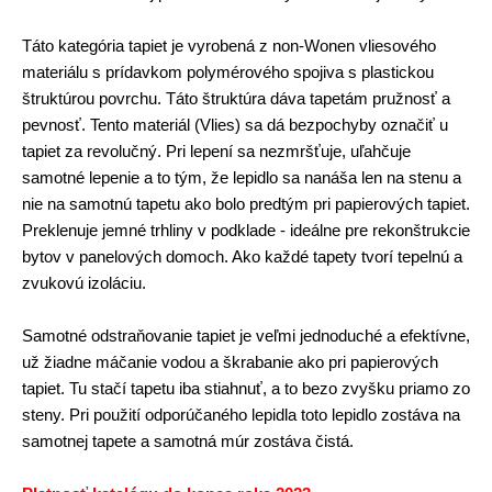
Táto kategória tapiet je vyrobená z non-Wonen vliesového
materiálu s prídavkom polymérového spojiva s plastickou
štruktúrou povrchu. Táto štruktúra dáva tapetám pružnosť a
pevnosť. Tento materiál (Vlies) sa dá bezpochyby označiť u
tapiet za revolučný. Pri lepení sa nezmršťuje, uľahčuje
samotné lepenie a to tým, že lepidlo sa nanáša len na stenu a
nie na samotnú tapetu ako bolo predtým pri papierových tapiet.
Preklenuje jemné trhliny v podklade - ideálne pre rekonštrukcie
bytov v panelových domoch. Ako každé tapety tvorí tepelnú a
zvukovú izoláciu.
Samotné odstraňovanie tapiet je veľmi jednoduché a efektívne,
už žiadne máčanie vodou a škrabanie ako pri papierových
tapiet. Tu stačí tapetu iba stiahnuť, a to bezo zvyšku priamo zo
steny. Pri použití odporúčaného lepidla toto lepidlo zostáva na
samotnej tapete a samotná múr zostáva čistá.