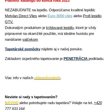
Platnosť katalógu do konca roka 2023
NEZABUDNITE na lepidlo. Odporúčame
kvalitné lepidlá:
Metylan Direct Vlies
alebo
Euro 3000 vlies
alebo
Profi lepidlo
GTV.
Dokonalým produktom je
kýblované lepidlo
, ktoré je vždy
pripravené na okamžité použitie, má ideálne hustotu pre
nanášanie
valčekom
Tapetárské pomôcky
nájdete aj v našej ponuke.
Základom úspešného tapetovanie je
PENETRÁCIA
podkladu.
Viac info v našich
videonávodech
.
Neviete si rady s tapetovaním?
NÁVOD
alebo potrebujete radu tapetára? Volajte na tel.
+420
777 933 164