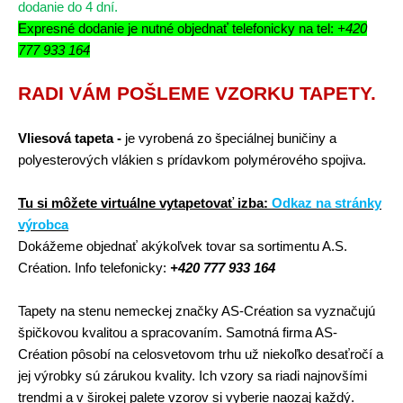
dodanie do 4 dní.
Expresné dodanie je nutné objednať telefonicky na tel:
+420
777 933 164
RADI VÁM POŠLEME VZORKU TAPETY.
Vliesová tapeta -
je vyrobená zo špeciálnej buničiny a
polyesterových vlákien s prídavkom polymérového spojiva.
Tu si môžete virtuálne vytapetovať izba:
Odkaz na stránky
výrobca
Dokážeme objednať akýkoľvek tovar sa sortimentu A.S.
Création.
Info telefonicky:
+420 777 933 164
Tapety na stenu nemeckej značky AS-Création sa vyznačujú
špičkovou kvalitou a spracovaním. Samotná firma AS-
Création pôsobí na celosvetovom trhu už niekoľko desaťročí a
jej výrobky sú zárukou kvality. Ich vzory sa riadi najnovšími
trendmi a v širokej palete vzorov si vyberie naozaj každý.