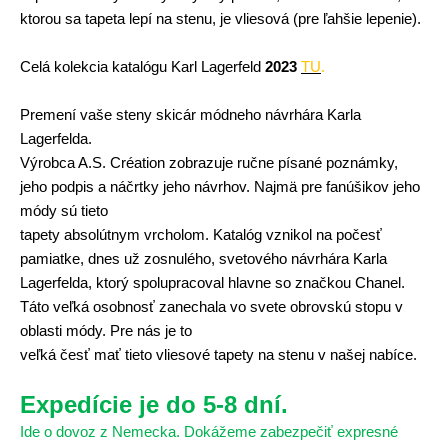
ktorou sa tapeta lepí na stenu, je vliesová (pre ľahšie lepenie).
Celá kolekcia katalógu Karl Lagerfeld
2023
TU
.
Premení vaše steny skicár módneho návrhára Karla
Lagerfelda.
Výrobca A.S. Création zobrazuje ručne písané poznámky,
jeho podpis a náčrtky jeho návrhov. Najmä pre fanúšikov jeho
módy sú tieto
tapety absolútnym vrcholom. Katalóg vznikol na počesť
pamiatke, dnes už zosnulého, svetového návrhára Karla
Lagerfelda, ktorý spolupracoval hlavne so značkou Chanel.
Táto veľká osobnosť zanechala vo svete obrovskú stopu v
oblasti módy. Pre nás je to
veľká česť mať tieto vliesové tapety na stenu v našej nabíce.
Expedície je do 5-8 dní.
Ide o dovoz z Nemecka. Dokážeme zabezpečiť expresné