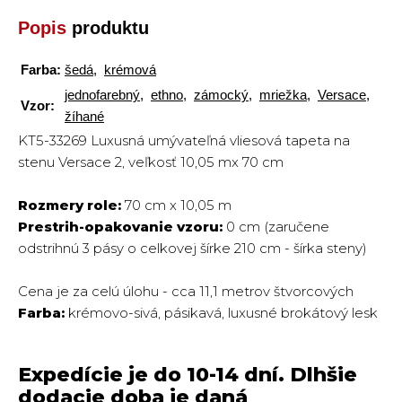
Popis
produktu
Farba:
šedá
,
krémová
jednofarebný
,
ethno
,
zámocký
,
mriežka
,
Versace
,
Vzor:
žíhané
KT5-33269 Luxusná umývateľná vliesová tapeta na
stenu Versace 2, veľkosť 10,05 mx 70 cm
Rozmery role:
70 cm x 10,05 m
Prestrih-opakovanie vzoru:
0 cm (zaručene
odstrihnú 3 pásy o celkovej šírke 210 cm - šírka steny)
Cena je za celú úlohu - cca 11,1 metrov štvorcových
Farba:
krémovo-sivá, pásikavá, luxusné brokátový lesk
Expedície je do 10-14 dní. Dlhšie
dodacie doba je daná