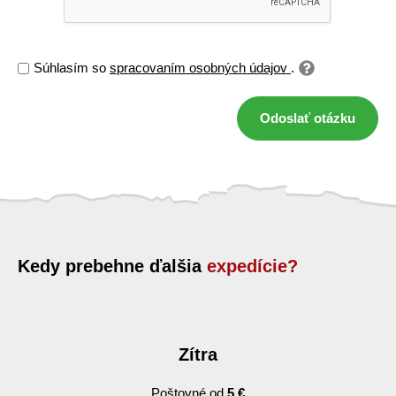
Súhlasím so
spracovaním osobných údajov
.
Odoslať otázku
Kedy prebehne ďalšia
expedície?
Zítra
Poštovné od
5 €