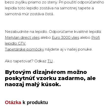
bezo zvyšku priamo zo steny. Pri použití odporúčaného
lepidla toto lepidlo zostáva na samotnej tapete a
samotná múr zostáva čistá.
Nezabudnite na lepidlo. Odporúčame kvalitné lepidlá:
Metylan direct vlies
alebo
Euro 3000 vlies
alebo
Profi
lepidlo GTV.
Tapetárske pomôcky
nájdete aj v našej ponuke.
Ako tapetovať? Odkaz
TU
.
Bytovým dizajnérom možno
poskytnúť vzorku zadarmo, ale
naozaj malý kúsok.
Otázka
k produktu