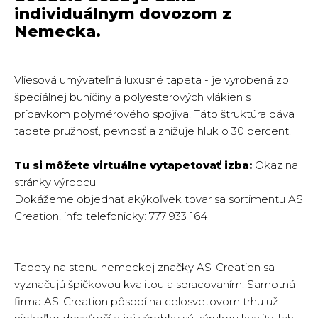
individuálnym dovozom z
Nemecka.
Vliesová umývateľná luxusné tapeta - je vyrobená zo
špeciálnej buničiny a polyesterových vlákien s
prídavkom polymérového spojiva. Táto štruktúra dáva
tapete pružnosť, pevnosť a znižuje hluk o 30 percent.
Tu si môžete virtuálne vytapetovať izba:
Okaz na
stránky výrobcu
Dokážeme objednať akýkoľvek tovar sa sortimentu AS
Creation, info telefonicky: 777 933 164
Tapety na stenu nemeckej značky AS-Creation sa
vyznačujú špičkovou kvalitou a spracovaním. Samotná
firma AS-Creation pôsobí na celosvetovom trhu už