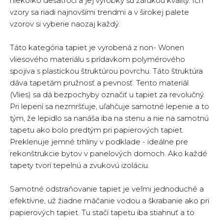
niekoľko desaťročí a jej výrobky sú zárukou kvality. Ich
vzory sa riadi najnovšími trendmi a v širokej palete
vzorov si vyberie naozaj každý.
Táto kategória tapiet je vyrobená z non- Wonen
vliesového materiálu s prídavkom polymérového
spojiva s plastickou štruktúrou povrchu. Táto štruktúra
dáva tapetám pružnosť a pevnosť. Tento materiál
(Vlies) sa dá bezpochyby označiť u tapiet za revolučný.
Pri lepení sa nezmršťuje, uľahčuje samotné lepenie a to
tým, že lepidlo sa nanáša iba na stenu a nie na samotnú
tapetu ako bolo predtým pri papierových tapiet.
Preklenuje jemné trhliny v podklade - ideálne pre
rekonštrukcie bytov v panelových domoch. Ako každé
tapety tvorí tepelnú a zvukovú izoláciu.
Samotné odstraňovanie tapiet je veľmi jednoduché a
efektívne, už žiadne máčanie vodou a škrabanie ako pri
papierových tapiet. Tu stačí tapetu iba stiahnuť a to