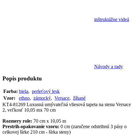
inštruktážne videá
Návody a rady
Popis
produktu
Farba:
biela
,
perleťový lesk
Vzor:
ethno
,
zámocký
,
Versace
,
žíhané
KT4-81269 Luxusná umývateľná vliesová tapeta na stenu Versace
2, veľkosť 10,05 mx 70 cm
Rozmery role:
70 cm x 10,05 m
Prestrih-opakovanie vzoru:
0 cm (zaručene odstrihnú 3 pásy o
celkovej šírke 210 cm - šírka steny)