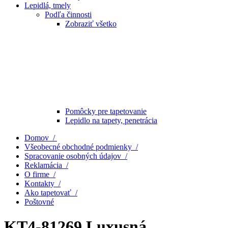
Lepidlá, tmely
Podľa činnosti
Zobraziť všetko
Pomôcky pre tapetovanie
Lepidlo na tapety, penetrácia
Domov /
Všeobecné obchodné podmienky /
Spracovanie osobných údajov /
Reklamácia /
O firme /
Kontakty /
Ako tapetovať /
Poštovné
KT4-81269 Luxusná