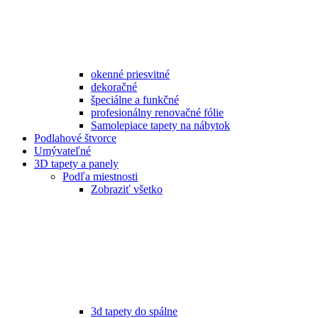
okenné priesvitné
dekoračné
špeciálne a funkčné
profesionálny renovačné fólie
Samolepiace tapety na nábytok
Podlahové štvorce
Umývateľné
3D tapety a panely
Podľa miestnosti
Zobraziť všetko
3d tapety do spálne