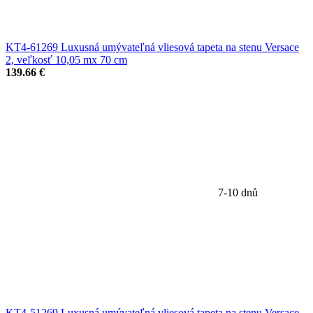
KT4-61269 Luxusná umývateľná vliesová tapeta na stenu Versace
2, veľkosť 10,05 mx 70 cm
139.66 €
7-10 dnů
KT4-51269 Luxusná umývateľná vliesová tapeta na stenu Versace