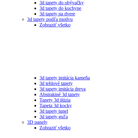
3d tapety do obývačky
3d tapety do kuchyne
3d tapety na dvere
3d tapety podľa motívu
Zobraziť všetko
3d tapety imitácia kameňa
3d tehlové tapety
3d tapety imitácia dreva
Abstraktné 3d tapety
Tapety 3d ilúzia
Tapeta 3d kocky
3d tapety tunel
3d tapety guľa
3D panely
Zobraziť všetko