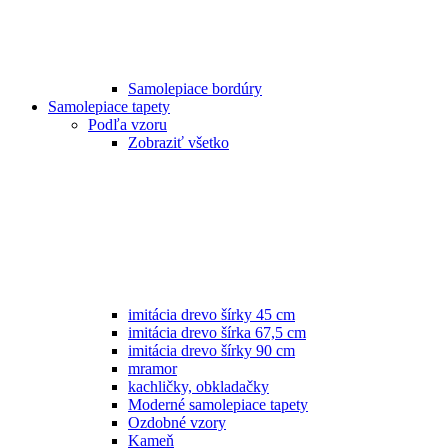
Samolepiace bordúry
Samolepiace tapety
Podľa vzoru
Zobraziť všetko
imitácia drevo šírky 45 cm
imitácia drevo šírka 67,5 cm
imitácia drevo šírky 90 cm
mramor
kachličky, obkladačky
Moderné samolepiace tapety
Ozdobné vzory
Kameň