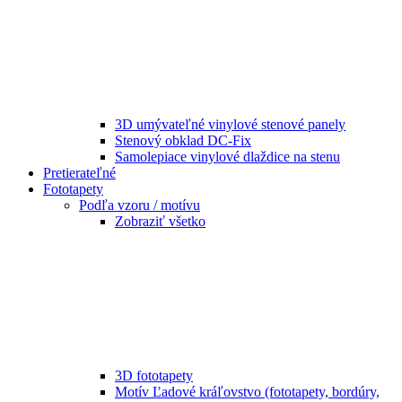
3D umývateľné vinylové stenové panely
Stenový obklad DC-Fix
Samolepiace vinylové dlaždice na stenu
Pretierateľné
Fototapety
Podľa vzoru / motívu
Zobraziť všetko
3D fototapety
Motív Ľadové kráľovstvo (fototapety, bordúry,