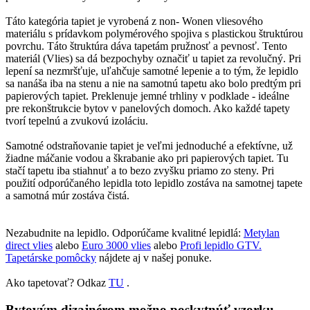
Táto kategória tapiet je vyrobená z non- Wonen vliesového
materiálu s prídavkom polymérového spojiva s plastickou štruktúrou
povrchu. Táto štruktúra dáva tapetám pružnosť a pevnosť. Tento
materiál (Vlies) sa dá bezpochyby označiť u tapiet za revolučný. Pri
lepení sa nezmršťuje, uľahčuje samotné lepenie a to tým, že lepidlo
sa nanáša iba na stenu a nie na samotnú tapetu ako bolo predtým pri
papierových tapiet. Preklenuje jemné trhliny v podklade - ideálne
pre rekonštrukcie bytov v panelových domoch. Ako každé tapety
tvorí tepelnú a zvukovú izoláciu.
Samotné odstraňovanie tapiet je veľmi jednoduché a efektívne, už
žiadne máčanie vodou a škrabanie ako pri papierových tapiet. Tu
stačí tapetu iba stiahnuť a to bezo zvyšku priamo zo steny. Pri
použití odporúčaného lepidla toto lepidlo zostáva na samotnej tapete
a samotná múr zostáva čistá.
Nezabudnite na lepidlo. Odporúčame kvalitné lepidlá:
Metylan
direct vlies
alebo
Euro 3000 vlies
alebo
Profi lepidlo GTV.
Tapetárske pomôcky
nájdete aj v našej ponuke.
Ako tapetovať? Odkaz
TU
.
Bytovým dizajnérom možno poskytnúť vzorku