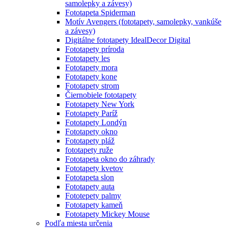
samolepky a závesy)
Fototapeta Spiderman
Motív Avengers (fototapety, samolepky, vankúše
a závesy)
Digitálne fototapety IdealDecor Digital
Fototapety príroda
Fototapety les
Fototapety mora
Fototapety kone
Fototapety strom
Čiernobiele fototapety
Fototapety New York
Fototapety Paríž
Fototapety Londýn
Fototapety okno
Fototapety pláž
fototapety ruže
Fototapeta okno do záhrady
Fototapety kvetov
Fototapeta slon
Fototapety auta
Fototepety palmy
Fototapety kameň
Fototapety Mickey Mouse
Podľa miesta určenia