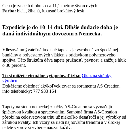
Cena je za celú úlohu - cca 11,1 metrov štvorcových
Farba:
biela, žíhaná, luxusné brokátový lesk
Expedície je do 10-14 dní. Dlhšie dodacie doba je
daná individuálnym dovozom z Nemecka.
Vliesová umývateľná luxusné tapeta - je vyrobená zo špeciálnej
buničiny a polyesterových vlákien s prídavkom polymérového
spojiva. Táto štruktúra dáva tapete pružnosť, pevnosť a znižuje hluk
o 30 percent.
Tu si môžete virtuálne vytapetovať izba:
Okaz na stránky
výrobcu
Dokážeme objednať akýkoľvek tovar sa sortimentu AS Creation,
info telefonicky: 777 933 164
Tapety na stenu nemeckej značky AS-Creation sa vyznačujú
špičkovou kvalitou a spracovaním. Samotná firma AS-Creation
pôsobí na celosvetovom trhu už niekoľko desaťročí a jej výrobky sú
zárukou kvality. Ich vzory sa riadi najnovšími trendmi a v širokej
palete vzorov si vyberie naozaj každý.