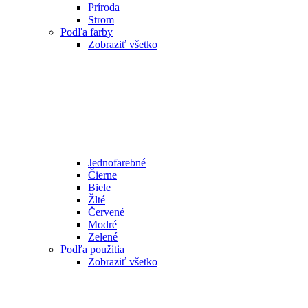
Príroda
Strom
Podľa farby
Zobraziť všetko
Jednofarebné
Čierne
Biele
Žlté
Červené
Modré
Zelené
Podľa použitia
Zobraziť všetko