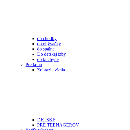
do chodby
do obývačky
do spálne
Do detskej izby
do kuchyne
Pre koho
Zobraziť všetko
DETSKÉ
PRE TEENAGEROV