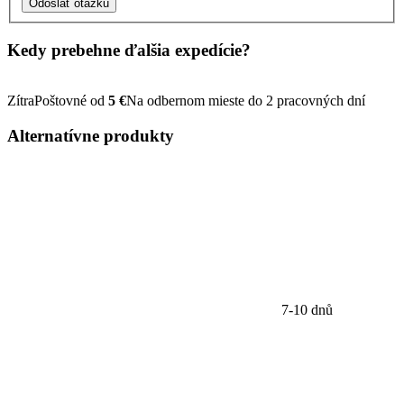
Odoslať otázku
Kedy prebehne ďalšia
expedície?
Zítra
Poštovné od
5 €
Na odbernom mieste do 2 pracovných dní
Alternatívne
produkty
7-10 dnů