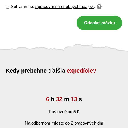
Súhlasím so
spracovaním osobných údajov
.
Odoslať otázku
Kedy prebehne ďalšia
expedície?
6
h
32
m
12
s
Poštovné od
5 €
Na odbernom mieste do 2 pracovných dní