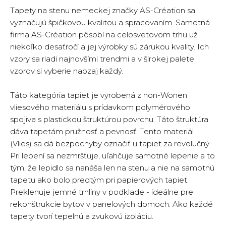
Tapety na stenu nemeckej značky AS-Création sa
vyznačujú špičkovou kvalitou a spracovaním. Samotná
firma AS-Création pôsobí na celosvetovom trhu už
niekoľko desaťročí a jej výrobky sú zárukou kvality. Ich
vzory sa riadi najnovšími trendmi a v širokej palete
vzorov si vyberie naozaj každý.
Táto kategória tapiet je vyrobená z non-Wonen
vliesového materiálu s prídavkom polymérového
spojiva s plastickou štruktúrou povrchu. Táto štruktúra
dáva tapetám pružnosť a pevnosť. Tento materiál
(Vlies) sa dá bezpochyby označiť u tapiet za revolučný.
Pri lepení sa nezmršťuje, uľahčuje samotné lepenie a to
tým, že lepidlo sa nanáša len na stenu a nie na samotnú
tapetu ako bolo predtým pri papierových tapiet.
Preklenuje jemné trhliny v podklade - ideálne pre
rekonštrukcie bytov v panelových domoch. Ako každé
tapety tvorí tepelnú a zvukovú izoláciu.