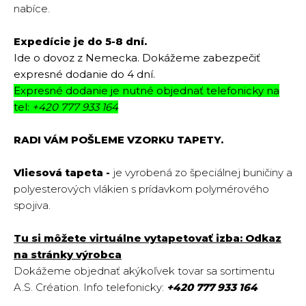
nabíce.
Expedície je do 5-8 dní.
Ide o dovoz z Nemecka. Dokážeme zabezpečiť
expresné dodanie do 4 dní.
Expresné dodanie je nutné objednať telefonicky na
tel:
+420 777 933 164
RADI VÁM POŠLEME VZORKU TAPETY.
Vliesová tapeta -
je vyrobená zo špeciálnej buničiny a
polyesterových vlákien s prídavkom polymérového
spojiva.
Tu si môžete virtuálne vytapetovať izba:
Odkaz
na stránky výrobca
Dokážeme objednať akýkoľvek tovar sa sortimentu
A.S. Création.
Info telefonicky:
+420 777 933 164