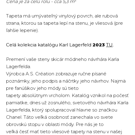
2
Cena je za celú rolu - cca 5,3 m
Tapeta má umývateľný vinylový povrch, ale rubová
strana, ktorou sa tapeta lepí na stenu, je vliesová (pre
ľahšie lepenie).
Celá kolekcia katalógu Karl Lagerfeld
2023
TU
.
Premení vaše steny skicár módneho návrhára Karla
Lagerfelda.
Výrobca A.S. Création zobrazuje ručne písané
poznámky, jeho podpis a náčrtky jeho návrhov. Najmä
pre fanúšikov jeho módy sú tieto
tapety absolútnym vrcholom. Katalóg vznikol na počesť
pamiatke, dnes už zosnulého, svetového návrhára Karla
Lagerfelda, ktorý spolupracoval hlavne so značkou
Chanel. Táto veľká osobnosť zanechala vo svete
obrovskú stopu v oblasti módy. Pre nás je to
veľká česť mať tieto vliesové tapety na stenu v našej