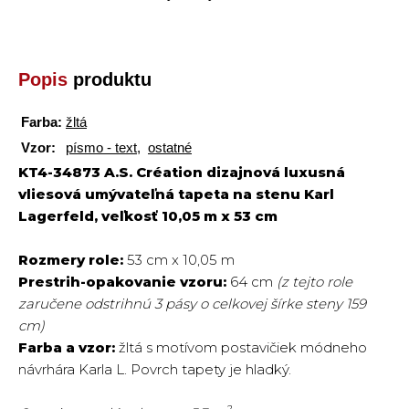
Popis
produktu
Farba:
žltá
Vzor:
písmo - text
,
ostatné
KT4-34873 A.S. Création dizajnová luxusná
vliesová umývateľná tapeta na stenu Karl
Lagerfeld, veľkosť 10,05 m x 53 cm
Rozmery role:
53 cm x 10,05 m
Prestrih-opakovanie vzoru:
64 cm
(z tejto role
zaručene odstrihnú 3 pásy o celkovej šírke steny 159
cm)
Farba a vzor:
žltá s motívom postavičiek módneho
návrhára Karla L. Povrch tapety je hladký.