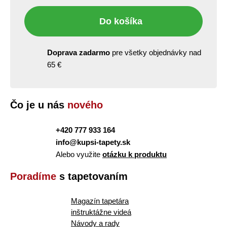
Do košíka
Doprava zadarmo
pre všetky objednávky nad
65 €
Čo je u nás
nového
+420 777 933 164
info@kupsi-tapety.sk
Alebo využite
otázku k produktu
Poradíme
s tapetovaním
Magazín tapetára
inštruktážne videá
Návody a rady