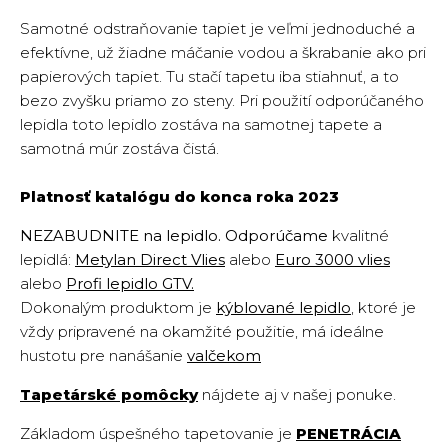
Samotné odstraňovanie tapiet je veľmi jednoduché a
efektívne, už žiadne máčanie vodou a škrabanie ako pri
papierových tapiet. Tu stačí tapetu iba stiahnuť, a to
bezo zvyšku priamo zo steny. Pri použití odporúčaného
lepidla toto lepidlo zostáva na samotnej tapete a
samotná múr zostáva čistá.
Platnosť katalógu do konca roka 2023
NEZABUDNITE na lepidlo. Odporúčame
kvalitné
lepidlá:
Metylan Direct Vlies
alebo
Euro 3000 vlies
alebo
Profi lepidlo GTV.
Dokonalým produktom je
kýblované lepidlo
, ktoré je
vždy pripravené na okamžité použitie, má ideálne
hustotu pre nanášanie
valčekom
Tapetárské pomôcky
nájdete aj v našej ponuke.
Základom úspešného tapetovanie je
PENETRÁCIA