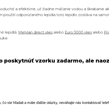
oduché a efektívne, už žiadne máčanie vodou a škrabanie ako 
Pri použití odporúčaného lepidla toto lepidlo zostáva na sam
é lepidlá:
Metylan direct vlies
alebo
Euro 3000 vlies
alebo
Pro
nuke.
 poskytnúť vzorku zadarmo, ale naoz
, čo ste hľadali a máte ďalšie otázky, neváhajte nás kontaktovať tel