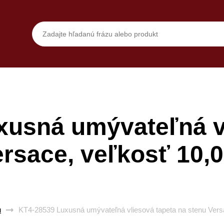
xusná umývateľná vl
ersace, veľkosť 10,
u
KT4-28539 Luxusná umývateľná vliesová tapeta na stenu Vers