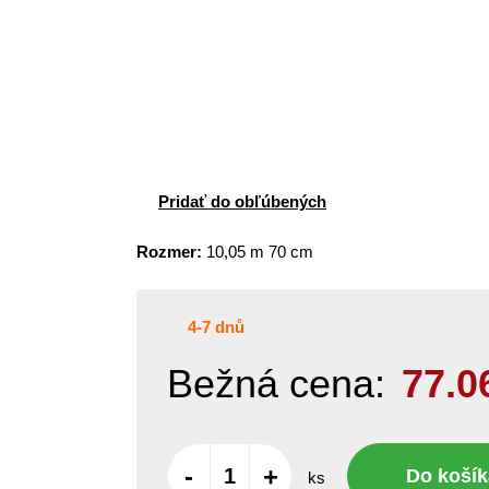
Pridať do obľúbených
Rozmer:
10,05 m 70 cm
4-7 dnů
Bežná cena:
77.0
-
+
Do košík
ks