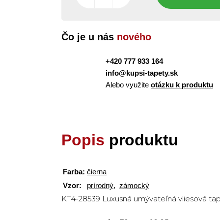
Čo je u nás
nového
+420 777 933 164
info@kupsi-tapety.sk
Alebo využite
otázku k produktu
Popis
produktu
Farba:
čierna
Vzor:
prírodný
,
zámocký
KT4-28539 Luxusná umývateľná vliesová tap