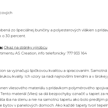
rcových
obená zo špeciálnej buničiny a polyesterových vlákien s príd
k o 30 percent.
a:
Okaz na stránky výrobcu
mentu AS Creation, info telefonicky: 777 933 164
on sa vyznačujú špičkovou kvalitou a spracovaním. Samotná
rukou kvality. Ich vzory sa riadi najnovšími trendmi a v široke
onen vliesového materiálu s prídavkom polymérového spojiva 
ento materiál (Vlies) sa dá bezpochyby označiť u tapiet za re
náša iba na stenu a nie na samotnú tapetu ako bolo predtým p
cie bytov v panelových domoch. Ako každé tapety tvorí tepeln