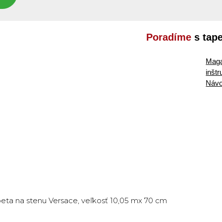
Poradíme
s tap
Maga
inšt
Návo
eta na stenu Versace, veľkosť 10,05 mx 70 cm