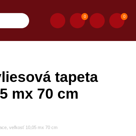
0
0
iesová tapeta
05 mx 70 cm
ace, veľkosť 10,05 mx 70 cm