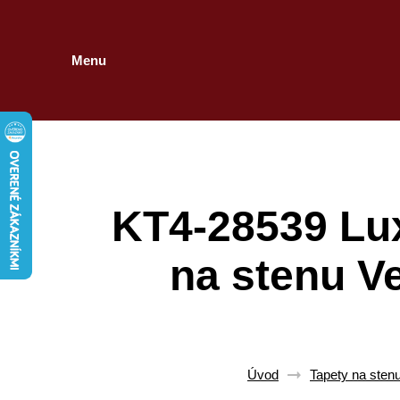
Menu
KT4-28539 Lu
na stenu V
Úvod
Tapety na sten