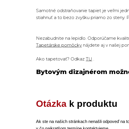
Samotné odstraňovanie tapiet je veľmi jedn
stiahnuť a to bezo zvyšku priamo zo steny. 
Nezabudnite na lepidlo. Odporúčame kvalitn
Tapetárske pomôcky
nájdete aj v našej po
Ako tapetovať? Odkaz
TU
.
Bytovým dizajnérom možno
Otázka
k produktu
Ak ste na našich stránkach nenašli odpoveď na to
v čo najkratšom termíne kontaktujeme.