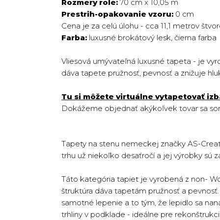
Rozmery role:
70 cm x 10,05 m
Prestrih-opakovanie vzoru:
0 cm
Cena je za celú úlohu - cca 11,1 metrov štvo
Farba:
luxusné brokátový lesk, čierna farba
Vliesová umývateľná luxusné tapeta - je vyr
dáva tapete pružnosť, pevnosť a znižuje hlu
Tu si môžete virtuálne vytapetovať izb
Dokážeme objednať akýkoľvek tovar sa sorti
Tapety na stenu nemeckej značky AS-Creati
trhu už niekoľko desaťročí a jej výrobky sú zá
Táto kategória tapiet je vyrobená z non- W
štruktúra dáva tapetám pružnosť a pevnosť. T
samotné lepenie a to tým, že lepidlo sa na
trhliny v podklade - ideálne pre rekonštruk