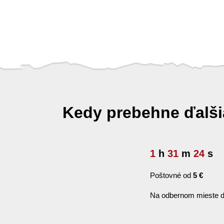
Kedy prebehne ďalš
1
h
31
m
23
s
Poštovné od
5 €
Na odbernom mieste d