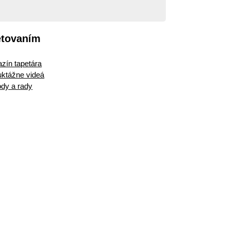
etovaním
zín tapetára
ruktážne videá
dy a rady