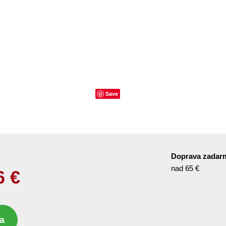
Save
Doprava zadar
nad 65 €
6
€
a