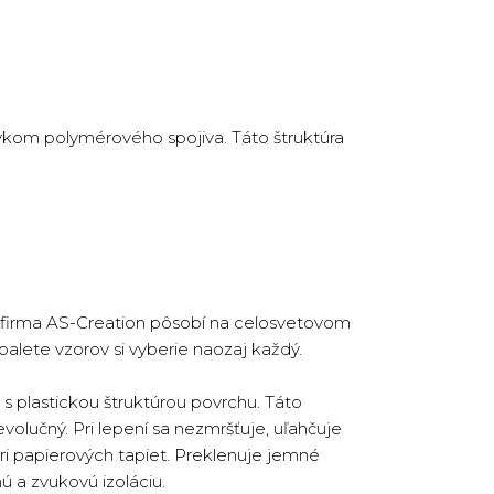
avkom polymérového spojiva. Táto štruktúra
 firma AS-Creation pôsobí na celosvetovom
j palete vzorov si vyberie naozaj každý.
s plastickou štruktúrou povrchu. Táto
volučný. Pri lepení sa nezmršťuje, uľahčuje
ri papierových tapiet. Preklenuje jemné
ú a zvukovú izoláciu.