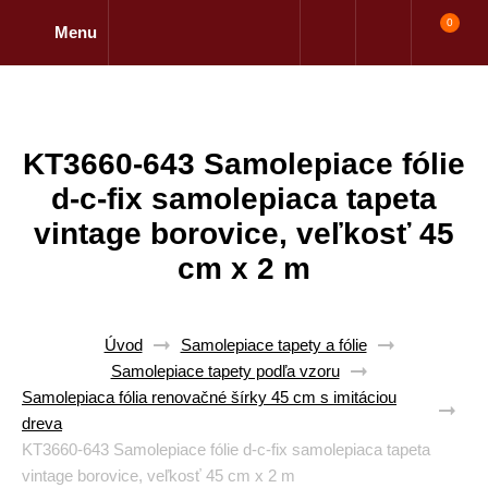
0
Menu
KT3660-643 Samolepiace fólie
d-c-fix samolepiaca tapeta
vintage borovice, veľkosť 45
cm x 2 m
Úvod
Samolepiace tapety a fólie
Samolepiace tapety podľa vzoru
Samolepiaca fólia renovačné šírky 45 cm s imitáciou
dreva
KT3660-643 Samolepiace fólie d-c-fix samolepiaca tapeta
vintage borovice, veľkosť 45 cm x 2 m