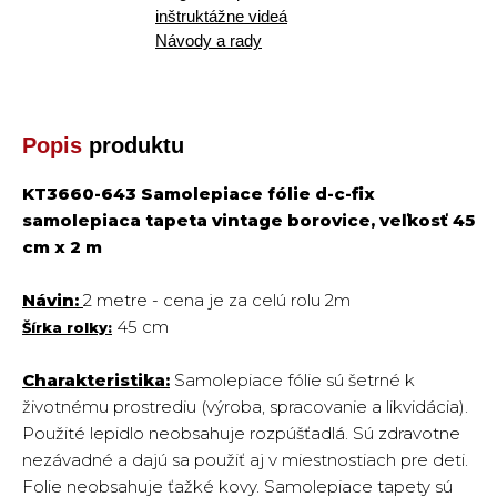
inštruktážne videá
Návody a rady
Popis
produktu
KT3660-643 Samolepiace fólie d-c-fix
samolepiaca tapeta vintage borovice, veľkosť 45
cm x 2 m
Návin:
2 metre -
cena je za celú rolu 2m
45
cm
Šírka rolky:
Charakteristika:
Samolepiace fólie sú šetrné k
životnému prostrediu (výroba, spracovanie a likvidácia).
Použité lepidlo neobsahuje rozpúšťadlá. Sú zdravotne
nezávadné a dajú sa použiť aj v miestnostiach pre deti.
Folie neobsahuje ťažké kovy. Samolepiace tapety sú