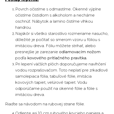
Povrch očistíme s odmastíme. Okenné výplne
očistíme čistidlom s alkoholom a necháme
oschnúť. Nábytok a lamino čistíme vlhkou
handrou.
Najskôr si všetko starostlivo rozmeriame nasucho,
dôležité je počítať so smerom vzoru u fóliou s
imitáciou dreva. Fóliu môžete strihať, alebo
presnejšie je zarezanie
odlamovacím nožom
podľa
kovového prítlačného pravítka.
Pri lepení väčších plôch doporučujeme navlhčení
vodou rozprašovačom. Toto neplatí pre zrkadlové
samolepiaca fólia, tabuľové fólie, imitácia
kovových tapiet, velúrové tapiet. Vodu
odporúčame použiť na okenné fólie a fólie s
imitáciou dreva.
Riaďte sa návodom na rubovej strane fólie.
Odlepte asi 10 cm rubového krycieho papiera a