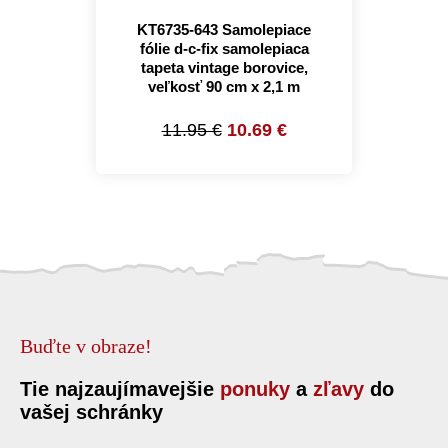
KT6735-643 Samolepiace
fólie d-c-fix samolepiaca
tapeta vintage borovice,
veľkosť 90 cm x 2,1 m
11.95 €
10.69 €
Buďte v obraze!
Tie najzaujímavejšie
ponuky
a
zľavy
do
vašej schránky