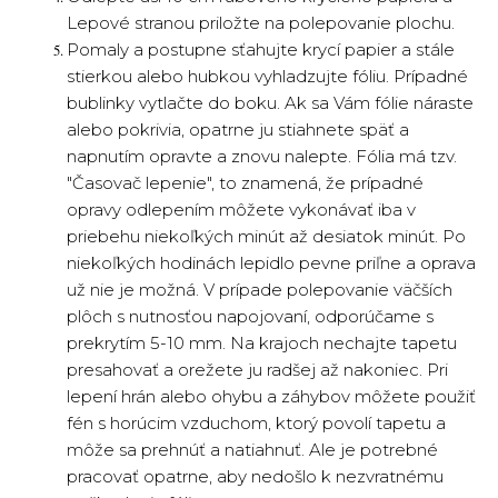
Lepové stranou priložte na polepovanie plochu.
Pomaly a postupne sťahujte krycí papier a stále
stierkou alebo hubkou vyhladzujte fóliu. Prípadné
bublinky vytlačte do boku. Ak sa Vám fólie náraste
alebo pokrivia, opatrne ju stiahnete späť a
napnutím opravte a znovu nalepte. Fólia má tzv.
"Časovač lepenie", to znamená, že prípadné
opravy odlepením môžete vykonávať iba v
priebehu niekoľkých minút až desiatok minút. Po
niekoľkých hodinách lepidlo pevne priľne a oprava
už nie je možná. V prípade polepovanie väčších
plôch s nutnosťou napojovaní, odporúčame s
prekrytím 5-10 mm. Na krajoch nechajte tapetu
presahovať a orežete ju radšej až nakoniec. Pri
lepení hrán alebo ohybu a záhybov môžete použiť
fén s horúcim vzduchom, ktorý povolí tapetu a
môže sa prehnúť a natiahnuť. Ale je potrebné
pracovať opatrne, aby nedošlo k nezvratnému