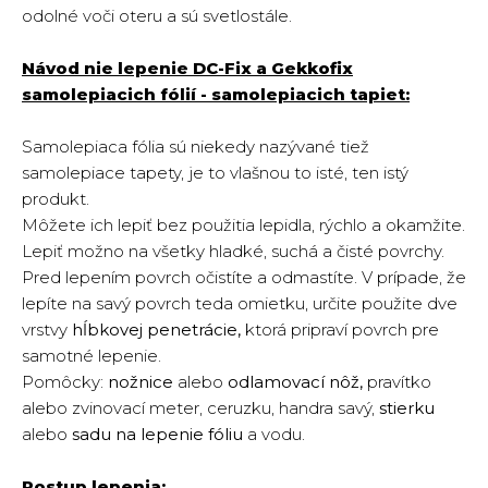
odolné voči oteru a sú svetlostále.
Návod nie lepenie DC-Fix a Gekkofix
samolepiacich fólií - samolepiacich tapiet:
Samolepiaca fólia sú niekedy nazývané tiež
samolepiace tapety, je to vlašnou to isté, ten istý
produkt.
Môžete ich lepiť bez použitia lepidla, rýchlo a okamžite.
Lepiť možno na všetky hladké, suchá a čisté povrchy.
Pred lepením povrch očistíte a odmastíte. V prípade, že
lepíte na savý povrch teda omietku, určite použite dve
vrstvy
hĺbkovej penetrácie,
ktorá pripraví povrch pre
samotné lepenie.
Pomôcky:
nožnice
alebo
odlamovací nôž,
pravítko
alebo zvinovací meter, ceruzku, handra savý,
stierku
alebo
sadu na lepenie fóliu
a vodu.
Postup lepenia: