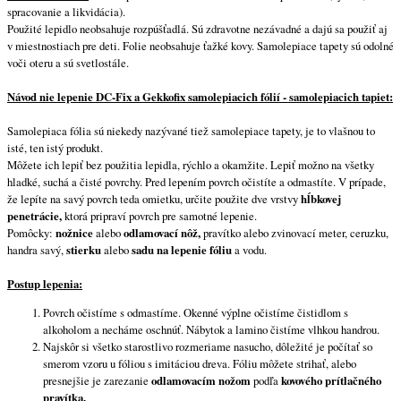
spracovanie a likvidácia).
Použité lepidlo neobsahuje rozpúšťadlá. Sú zdravotne nezávadné a dajú sa použiť aj
v miestnostiach pre deti. Folie neobsahuje ťažké kovy. Samolepiace tapety sú odolné
voči oteru a sú svetlostále.
Návod nie lepenie DC-Fix a Gekkofix samolepiacich fólií - samolepiacich tapiet:
Samolepiaca fólia sú niekedy nazývané tiež samolepiace tapety, je to vlašnou to
isté, ten istý produkt.
Môžete ich lepiť bez použitia lepidla, rýchlo a okamžite. Lepiť možno na všetky
hladké, suchá a čisté povrchy. Pred lepením povrch očistíte a odmastíte. V prípade,
že lepíte na savý povrch teda omietku, určite použite dve vrstvy
hĺbkovej
penetrácie,
ktorá pripraví povrch pre samotné lepenie.
Pomôcky:
nožnice
alebo
odlamovací nôž,
pravítko alebo zvinovací meter, ceruzku,
handra savý,
stierku
alebo
sadu na lepenie fóliu
a vodu.
Postup lepenia:
Povrch očistíme s odmastíme. Okenné výplne očistíme čistidlom s
alkoholom a necháme oschnúť. Nábytok a lamino čistíme vlhkou handrou.
Najskôr si všetko starostlivo rozmeriame nasucho, dôležité je počítať so
smerom vzoru u fóliou s imitáciou dreva. Fóliu môžete strihať, alebo
presnejšie je zarezanie
odlamovacím nožom
podľa
kovového prítlačného
pravítka.