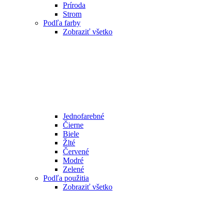
Príroda
Strom
Podľa farby
Zobraziť všetko
Jednofarebné
Čierne
Biele
Žlté
Červené
Modré
Zelené
Podľa použitia
Zobraziť všetko