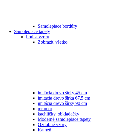
Samolepiace bordúry
Samolepiace tapety
Podľa vzoru
Zobraziť všetko
imitácia drevo šírky 45 cm
imitácia drevo šírka 67,5 cm
imitácia drevo šírky 90 cm
mramor
kachličky, obkladačky
Moderné samolepiace tapety
Ozdobné vzory
Kameň