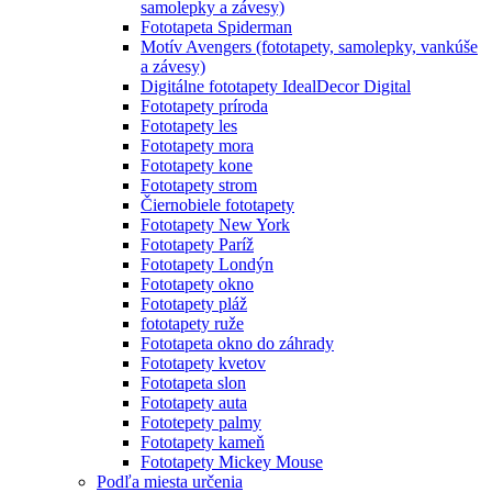
samolepky a závesy)
Fototapeta Spiderman
Motív Avengers (fototapety, samolepky, vankúše
a závesy)
Digitálne fototapety IdealDecor Digital
Fototapety príroda
Fototapety les
Fototapety mora
Fototapety kone
Fototapety strom
Čiernobiele fototapety
Fototapety New York
Fototapety Paríž
Fototapety Londýn
Fototapety okno
Fototapety pláž
fototapety ruže
Fototapeta okno do záhrady
Fototapety kvetov
Fototapeta slon
Fototapety auta
Fototepety palmy
Fototapety kameň
Fototapety Mickey Mouse
Podľa miesta určenia