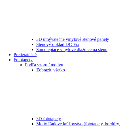
3D umývateľné vinylové stenové panely
Stenový obklad DC-Fix
Samolepiace vinylové dlaždice na stenu
Pretierateľné
Fototapety
Podľa vzoru / motívu
Zobraziť všetko
3D fototapety
Motív Ľadové kráľovstvo (fototapety, bordúry,