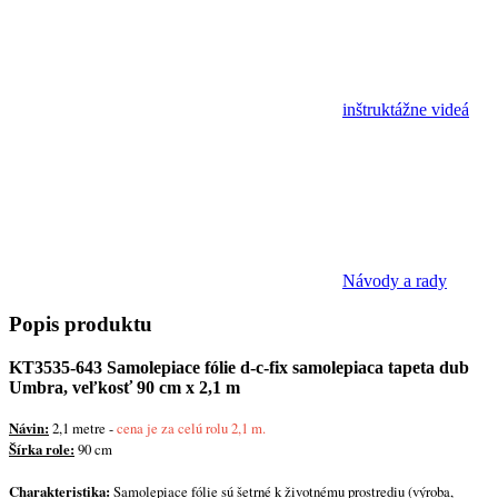
inštruktážne videá
Návody a rady
Popis
produktu
KT3535-643 Samolepiace fólie d-c-fix samolepiaca tapeta dub
Umbra, veľkosť 90 cm x 2,1 m
Návin:
2,1 metre -
cena je za celú rolu 2,1 m.
Šírka role:
90 cm
Charakteristika:
Samolepiace fólie sú šetrné k životnému prostrediu (výroba,