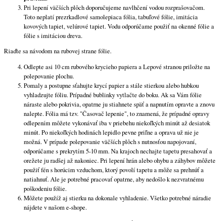
Pri lepení väčších plôch doporučujeme navlhčení vodou rozprašovačom.
Toto neplatí prezrkadlové samolepiaca fólia, tabuľové fólie, imitácia
kovových tapiet, velúrové tapiet. Vodu odporúčame použiť na okenné fólie a
fólie s imitáciou dreva.
Riaďte sa návodom na rubovej strane fólie.
Odlepte asi 10 cm rubového krycieho papiera a Lepové stranou priložte na
polepovanie plochu.
Pomaly a postupne sťahujte krycí papier a stále stierkou alebo hubkou
vyhladzujte fóliu. Prípadné bublinky vytlačte do boku. Ak sa Vám fólie
náraste alebo pokrivia, opatrne ju stiahnete späť a napnutím opravte a znovu
nalepte. Fólia má tzv. "Časovač lepenie", to znamená, že prípadné opravy
odlepením môžete vykonávať iba v priebehu niekoľkých minút až desiatok
minút. Po niekoľkých hodinách lepidlo pevne priľne a oprava už nie je
možná. V prípade polepovanie väčších plôch s nutnosťou napojovaní,
odporúčame s prekrytím 5-10 mm. Na krajoch nechajte tapetu presahovať a
orežete ju radšej až nakoniec. Pri lepení hrán alebo ohybu a záhybov môžete
použiť fén s horúcim vzduchom, ktorý povolí tapetu a môže sa prehnúť a
natiahnuť. Ale je potrebné pracovať opatrne, aby nedošlo k nezvratnému
poškodeniu fólie.
Môžete použíž aj stierku na dokonale vyhladenie. Všetko potrebné náradie
nájdete v našom e-shope.