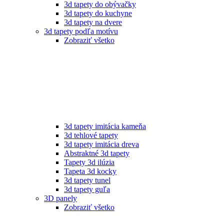
3d tapety do obývačky
3d tapety do kuchyne
3d tapety na dvere
3d tapety podľa motívu
Zobraziť všetko
3d tapety imitácia kameňa
3d tehlové tapety
3d tapety imitácia dreva
Abstraktné 3d tapety
Tapety 3d ilúzia
Tapeta 3d kocky
3d tapety tunel
3d tapety guľa
3D panely
Zobraziť všetko