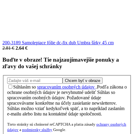
200-3189 Samolepiace fólie dc-fix dub Umbra šírky 45 cm
2.81 €
2.64 €
Buďte v obraze!
Tie najzaujímavejšie
ponuky
a
zľavy
do vašej schránky
Chcem byť v obraze
Súhlasím so
spracovaním osobných údajov
.
Podľa zákona o
ochrane osobných údajov je nevyhnutné udeliť Súhlas so
spracovaním osobných údajov. Požadované údaje
spracovávame konkrétne na účely zasielanie newsletterov.
Súhlas možno vziať kedykoľvek späť, a to napríklad zaslaním
e-mailu alebo listu na kontaktné údaje spoločnosti.
Tieto stránky sú chránené reCAPTCHA a platia zásady
ochrany osobných
údajov
a
podmienky služby
Google.