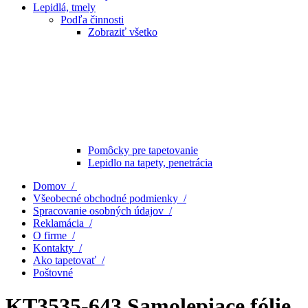
Lepidlá, tmely
Podľa činnosti
Zobraziť všetko
Pomôcky pre tapetovanie
Lepidlo na tapety, penetrácia
Domov /
Všeobecné obchodné podmienky /
Spracovanie osobných údajov /
Reklamácia /
O firme /
Kontakty /
Ako tapetovať /
Poštovné
KT3535-643 Samolepiace fólie