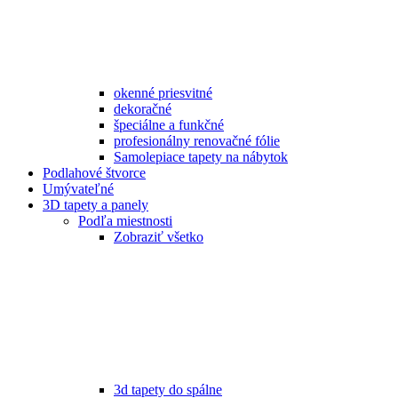
okenné priesvitné
dekoračné
špeciálne a funkčné
profesionálny renovačné fólie
Samolepiace tapety na nábytok
Podlahové štvorce
Umývateľné
3D tapety a panely
Podľa miestnosti
Zobraziť všetko
3d tapety do spálne