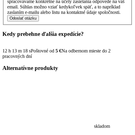
spracovávame konkrétne na účely zasielania odpovede na váš
email. Súhlas možno vziať kedykoľvek späť, a to napríklad
zaslaním e-mailu alebo listu na kontaktné údaje spoločnosti.
Odoslať otázku
Kedy prebehne ďalšia
expedície?
12
h
13
m
17
s
Poštovné od
5 €
Na odbernom mieste do 2
pracovných dní
Alternatívne
produkty
skladom