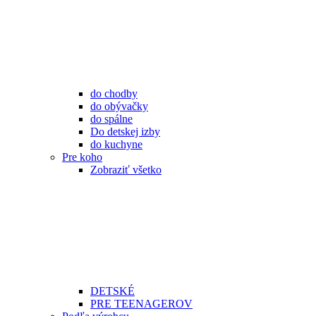
do chodby
do obývačky
do spálne
Do detskej izby
do kuchyne
Pre koho
Zobraziť všetko
DETSKÉ
PRE TEENAGEROV