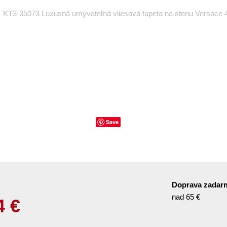
KT3-35073 Luxusná umývateľná vliesová tapeta na stenu Versace 4
Save
Doprava zadar
nad 65 €
4
€