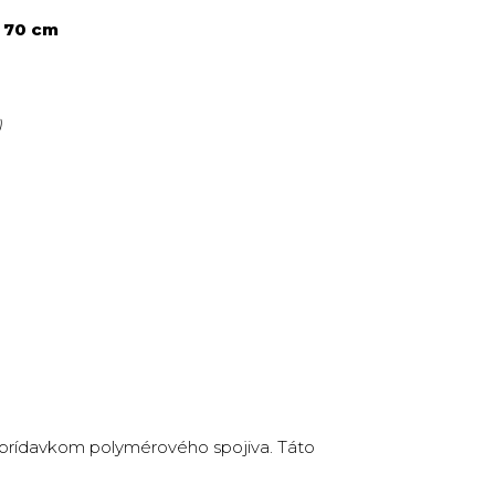
x 70 cm
)
s prídavkom polymérového spojiva. Táto