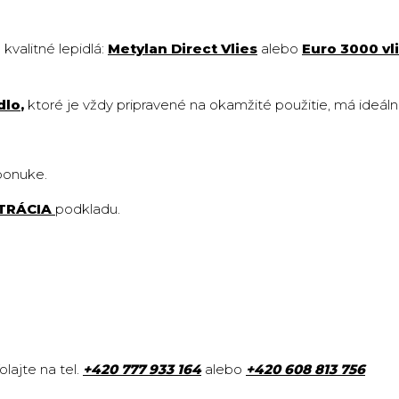
e
kvalitné lepidlá:
Metylan Direct Vlies
alebo
Euro 3000 vl
dlo
,
ktoré je vždy pripravené na okamžité použitie, má ideál
 ponuke.
TRÁCIA
podkladu
.
lajte na tel.
+420
777 933 164
alebo
+420 608 813 756