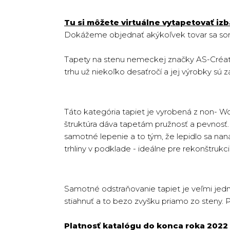
Tu si môžete virtuálne vytapetovať izb
Dokážeme objednať akýkoľvek tovar sa sort
Tapety na stenu nemeckej značky AS-Créati
trhu už niekoľko desaťročí a jej výrobky sú zá
Táto kategória tapiet je vyrobená z non- W
štruktúra dáva tapetám pružnosť a pevnosť. T
samotné lepenie a to tým, že lepidlo sa na
trhliny v podklade - ideálne pre rekonštruk
Samotné odstraňovanie tapiet je veľmi jedn
stiahnuť a to bezo zvyšku priamo zo steny. 
Platnosť katalógu do konca roka 2022