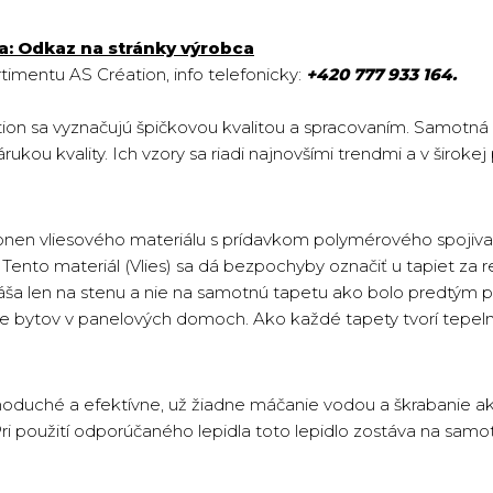
a:
Odkaz na stránky výrobca
imentu AS Création, info telefonicky:
+420 777 933 164.
on sa vyznačujú špičkovou kvalitou a spracovaním. Samotná
rukou kvality. Ich vzory sa riadi najnovšími trendmi a v široke
onen vliesového materiálu s prídavkom polymérového spojiva 
ento materiál (Vlies) sa dá bezpochyby označiť u tapiet za re
náša len na stenu a nie na samotnú tapetu ako bolo predtým p
cie bytov v panelových domoch. Ako každé tapety tvorí tepeln
oduché a efektívne, už žiadne máčanie vodou a škrabanie ako 
Pri použití odporúčaného lepidla toto lepidlo zostáva na sam