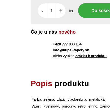
-
+
Do košík
ks
Čo je u nás
nového
+420 777 933 164
info@kupsi-tapety.sk
Alebo využite
otázku k produktu
Popis
produktu
Farba:
zelená
,
zlatá
,
viacfarebná
,
metalická
Vzor:
kvetinový
,
prírodný
,
retro
,
ethno
,
zámo