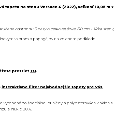
 tapeta na stenu Versace 4 (2022), veľkosť 10,05 m 
aručene odstrihnú 3 pásy o celkovej šírke 210 cm - šírka steny
etinovým vzorom a papagájov na zelenom podklade.
ôžete prezrieť
TU
.
š
interaktívne filter najvhodnejšie tapety pre Vás.
je vyrobená zo špeciálnej buničiny a polyesterových vlákien 
nižuje hluk o 30%.