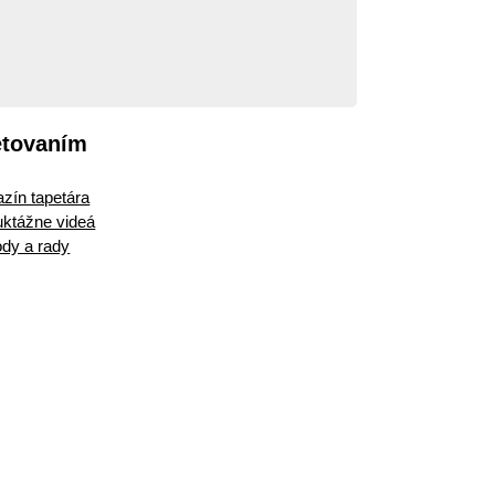
etovaním
zín tapetára
ruktážne videá
dy a rady