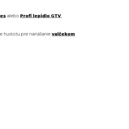
ies
alebo
Profi lepidlo GTV
.
ne hustotu pre nanášanie
valčekom