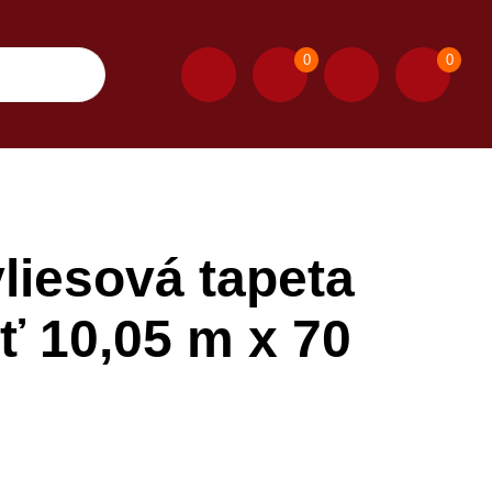
0
0
iesová tapeta
ť 10,05 m x 70