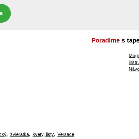
a
Poradíme
s tap
Maga
inšt
Návo
cký
,
zvieratka
,
kvety, listy
,
Versace