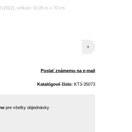
 (2022), veľkosť 10,05 m x 70 cm
Poslať známemu na e-mail
Katalógové číslo:
KT3-35073
mo
pre všetky objednávky