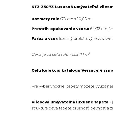
KT3-35073 Luxusná umývateľná vliesová
Rozmery role:
70 cm x 10,05 m
Prestrih-opakovanie vzoru:
64/32 cm
(z
Farba a vzor:
luxusný brokátový lesk s kv
2
Cena je za celú rolu - cca 11,1 m
Celú kolekciu katalógu Versace 4 si m
Pre výber vhodnej tapety môžete využiť ná
Vliesová umývateľná luxusné tapeta
-
štruktúra dáva tapete pružnosť, pevnosť a z