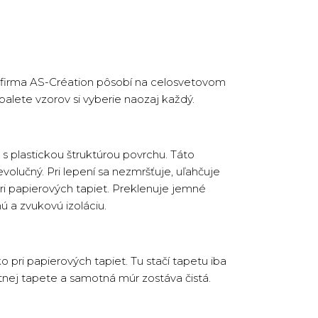
 firma AS-Création pôsobí na celosvetovom
j palete vzorov si vyberie naozaj každý.
s plastickou štruktúrou povrchu. Táto
volučný. Pri lepení sa nezmršťuje, uľahčuje
ri papierových tapiet. Preklenuje jemné
ú a zvukovú izoláciu.
pri papierových tapiet. Tu stačí tapetu iba
otnej tapete a samotná múr zostáva čistá.