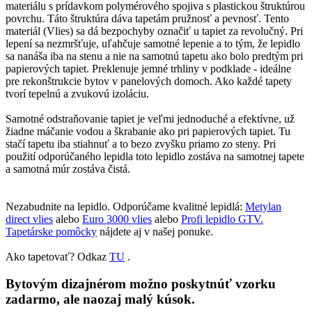
materiálu s prídavkom polymérového spojiva s plastickou štruktúrou
povrchu. Táto štruktúra dáva tapetám pružnosť a pevnosť. Tento
materiál (Vlies) sa dá bezpochyby označiť u tapiet za revolučný. Pri
lepení sa nezmršťuje, uľahčuje samotné lepenie a to tým, že lepidlo
sa nanáša iba na stenu a nie na samotnú tapetu ako bolo predtým pri
papierových tapiet. Preklenuje jemné trhliny v podklade - ideálne
pre rekonštrukcie bytov v panelových domoch. Ako každé tapety
tvorí tepelnú a zvukovú izoláciu.
Samotné odstraňovanie tapiet je veľmi jednoduché a efektívne, už
žiadne máčanie vodou a škrabanie ako pri papierových tapiet. Tu
stačí tapetu iba stiahnuť a to bezo zvyšku priamo zo steny. Pri
použití odporúčaného lepidla toto lepidlo zostáva na samotnej tapete
a samotná múr zostáva čistá.
Nezabudnite na lepidlo. Odporúčame kvalitné lepidlá:
Metylan
direct vlies
alebo
Euro 3000 vlies
alebo
Profi lepidlo GTV.
Tapetárske pomôcky
nájdete aj v našej ponuke.
Ako tapetovať? Odkaz
TU
.
Bytovým dizajnérom možno poskytnúť vzorku
zadarmo, ale naozaj malý kúsok.