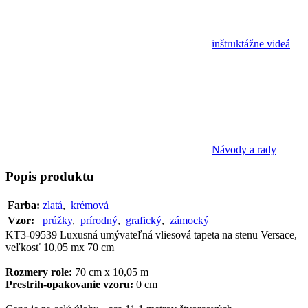
inštruktážne videá
Návody a rady
Popis
produktu
Farba:
zlatá
,
krémová
Vzor:
prúžky
,
prírodný
,
grafický
,
zámocký
KT3-09539 Luxusná umývateľná vliesová tapeta na stenu Versace,
veľkosť 10,05 mx 70 cm
Rozmery role:
70 cm x 10,05 m
Prestrih-opakovanie vzoru:
0 cm