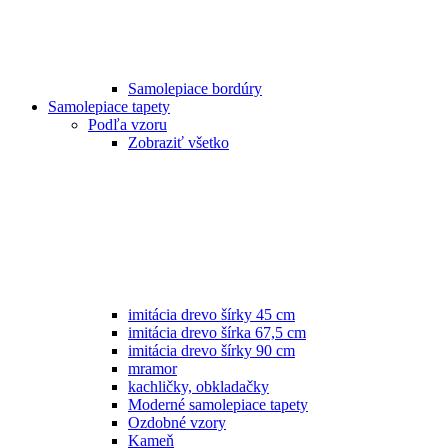
Samolepiace bordúry
Samolepiace tapety
Podľa vzoru
Zobraziť všetko
imitácia drevo šírky 45 cm
imitácia drevo šírka 67,5 cm
imitácia drevo šírky 90 cm
mramor
kachličky, obkladačky
Moderné samolepiace tapety
Ozdobné vzory
Kameň