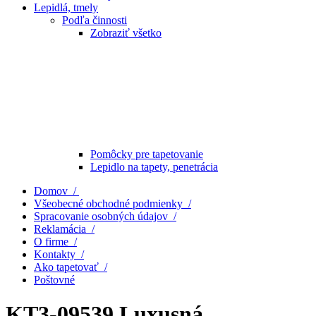
Lepidlá, tmely
Podľa činnosti
Zobraziť všetko
Pomôcky pre tapetovanie
Lepidlo na tapety, penetrácia
Domov /
Všeobecné obchodné podmienky /
Spracovanie osobných údajov /
Reklamácia /
O firme /
Kontakty /
Ako tapetovať /
Poštovné
KT3-09539 Luxusná