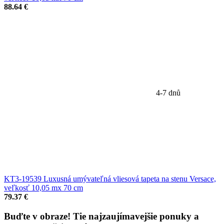
88.64 €
4-7 dnů
KT3-19539 Luxusná umývateľná vliesová tapeta na stenu Versace,
veľkosť 10,05 mx 70 cm
79.37 €
Buďte v obraze!
Tie najzaujímavejšie
ponuky
a