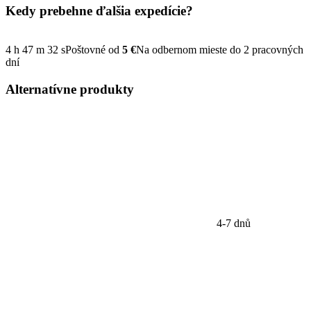
Kedy prebehne ďalšia
expedície?
4
h
47
m
32
s
Poštovné od
5 €
Na odbernom mieste do 2 pracovných
dní
Alternatívne
produkty
4-7 dnů