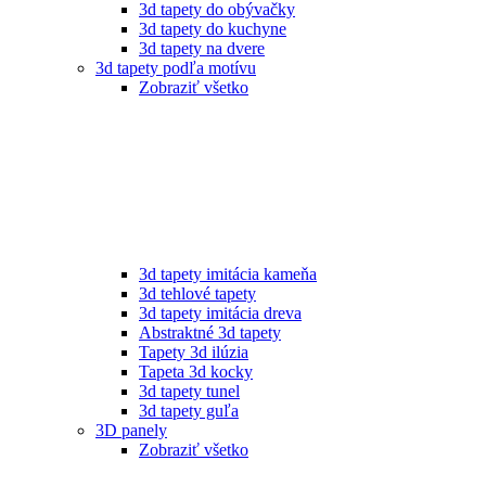
3d tapety do obývačky
3d tapety do kuchyne
3d tapety na dvere
3d tapety podľa motívu
Zobraziť všetko
3d tapety imitácia kameňa
3d tehlové tapety
3d tapety imitácia dreva
Abstraktné 3d tapety
Tapety 3d ilúzia
Tapeta 3d kocky
3d tapety tunel
3d tapety guľa
3D panely
Zobraziť všetko