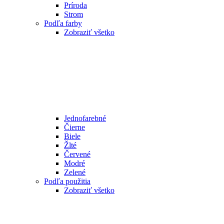
Príroda
Strom
Podľa farby
Zobraziť všetko
Jednofarebné
Čierne
Biele
Žlté
Červené
Modré
Zelené
Podľa použitia
Zobraziť všetko