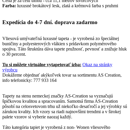
Cena je za celú úlohu - cca 11,1 metrov štvorcových
Farba:
luxusné brokátový lesk, zlatá a krémová farba s pruhmi
Expedícia do 4-7 dní. doprava zadarmo
Vliesová umývateľná luxusné tapeta - je vyrobená zo špeciálnej
buničiny a polyesterových vlákien s prídavkom polymérového
spojiva. Táto štruktúra dáva tapete pružnosť, pevnosť a znižuje hluk
o 30 percent.
Tu si môžete virtuálne vytapetovať izba:
Okaz na stránky
výrobcu
Dokážeme objednať akýkoľvek tovar sa sortimentu AS Creation,
info telefonicky: 777 933 164
Tapety na stenu nemeckej značky AS-Creation sa vyznačujú
špičkovou kvalitou a spracovaním. Samotná firma AS-Creation
pôsobí na celosvetovom trhu už niekoľko desaťročí a jej výrobky sú
zárukou kvality. Ich vzory sa riadi najnovšími trendmi a v širokej
palete vzorov si vyberie naozaj každý.
Táto kategória tapiet je vyrobená z non- Wonen vliesového