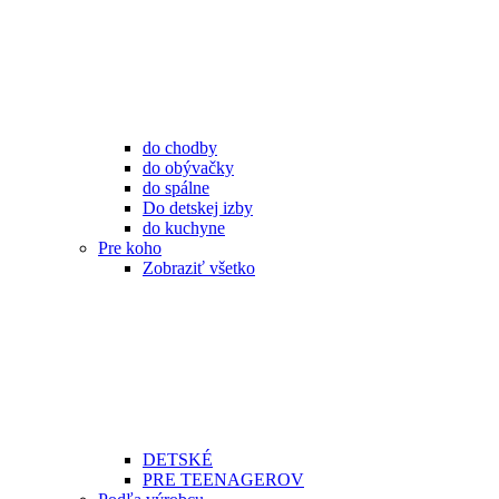
do chodby
do obývačky
do spálne
Do detskej izby
do kuchyne
Pre koho
Zobraziť všetko
DETSKÉ
PRE TEENAGEROV