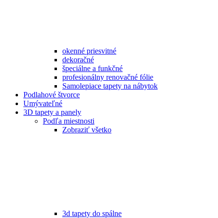
okenné priesvitné
dekoračné
špeciálne a funkčné
profesionálny renovačné fólie
Samolepiace tapety na nábytok
Podlahové štvorce
Umývateľné
3D tapety a panely
Podľa miestnosti
Zobraziť všetko
3d tapety do spálne