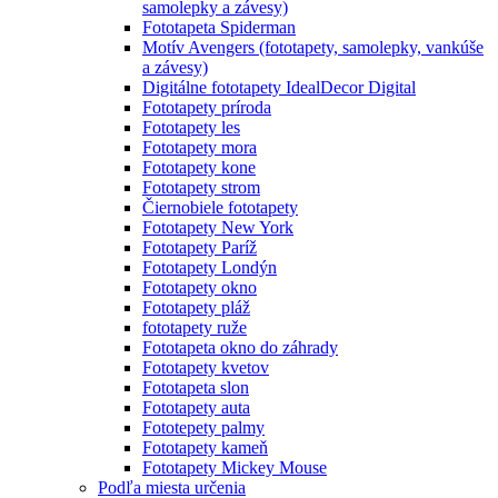
samolepky a závesy)
Fototapeta Spiderman
Motív Avengers (fototapety, samolepky, vankúše
a závesy)
Digitálne fototapety IdealDecor Digital
Fototapety príroda
Fototapety les
Fototapety mora
Fototapety kone
Fototapety strom
Čiernobiele fototapety
Fototapety New York
Fototapety Paríž
Fototapety Londýn
Fototapety okno
Fototapety pláž
fototapety ruže
Fototapeta okno do záhrady
Fototapety kvetov
Fototapeta slon
Fototapety auta
Fototepety palmy
Fototapety kameň
Fototapety Mickey Mouse
Podľa miesta určenia