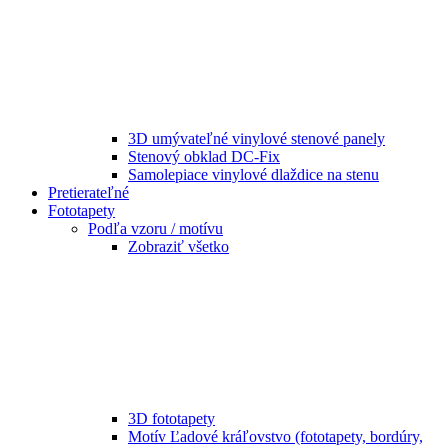
3D umývateľné vinylové stenové panely
Stenový obklad DC-Fix
Samolepiace vinylové dlaždice na stenu
Pretierateľné
Fototapety
Podľa vzoru / motívu
Zobraziť všetko
3D fototapety
Motív Ľadové kráľovstvo (fototapety, bordúry,