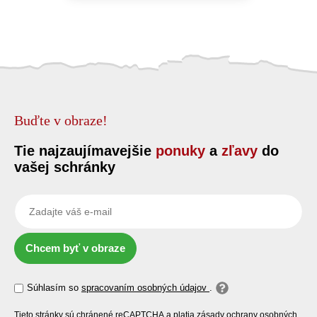
Buďte v obraze!
Tie najzaujímavejšie
ponuky
a
zľavy
do
vašej schránky
Chcem byť v obraze
Súhlasím so
spracovaním osobných údajov
.
Tieto stránky sú chránené reCAPTCHA a platia zásady
ochrany osobných