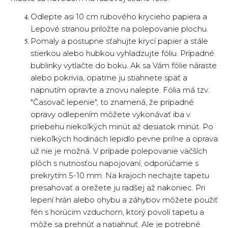
Odlepte asi 10 cm rubového krycieho papiera a
Lepové stranou priložte na polepovanie plochu.
Pomaly a postupne sťahujte krycí papier a stále
stierkou alebo hubkou vyhladzujte fóliu. Prípadné
bublinky vytlačte do boku. Ak sa Vám fólie náraste
alebo pokrivia, opatrne ju stiahnete späť a
napnutím opravte a znovu nalepte. Fólia má tzv.
"Časovač lepenie", to znamená, že prípadné
opravy odlepením môžete vykonávať iba v
priebehu niekoľkých minút až desiatok minút. Po
niekoľkých hodinách lepidlo pevne priľne a oprava
už nie je možná. V prípade polepovanie väčších
plôch s nutnosťou napojovaní, odporúčame s
prekrytím 5-10 mm. Na krajoch nechajte tapetu
presahovať a orežete ju radšej až nakoniec. Pri
lepení hrán alebo ohybu a záhybov môžete použiť
fén s horúcim vzduchom, ktorý povolí tapetu a
môže sa prehnúť a natiahnuť. Ale je potrebné