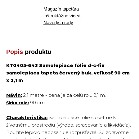
Magazín tapetára
inštruktážne videá
Návody a rady
Popis
produktu
KT0405-643 Samolepiace fólie d-c-fix
samolepiaca tapeta červený buk, veľkosť 90 cm
x 2,1 m
Návin:
2,1 metre -
cena je za celú rolu 2,1 m.
90 cm
Šírka role:
Charakteristika:
Samolepiace fólie sú šetrné k
životnému prostrediu (výroba, spracovanie a likvidácia).
Použité lepidlo neobsahuje rozpúšťadlá. Sú zdravotne