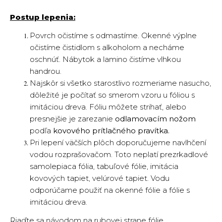
Postup lepenia:
Povrch očistíme s odmastíme. Okenné výplne
očistíme čistidlom s alkoholom a necháme
oschnúť. Nábytok a lamino čistíme vlhkou
handrou.
Najskôr si všetko starostlivo rozmeriame nasucho,
dôležité je počítať so smerom vzoru u fóliou s
imitáciou dreva. Fóliu môžete strihať, alebo
presnejšie je zarezanie
odlamovacím nožom
podľa
kovového prítlačného pravítka.
Pri lepení väčších plôch doporučujeme navlhčení
vodou rozprašovačom. Toto neplatí prezrkadlové
samolepiaca fólia, tabuľové fólie, imitácia
kovových tapiet, velúrové tapiet. Vodu
odporúčame použiť na okenné fólie a fólie s
imitáciou dreva.
Riaďte sa návodom na rubovej strane fólie.