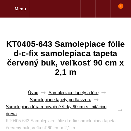
0
Menu
KT0405-643 Samolepiace fólie
d-c-fix samolepiaca tapeta
červený buk, veľkosť 90 cm x
2,1 m
Úvod
Samolepiace tapety a fólie
Samolepiace tapety podľa vzoru
Samolepiaca fólia renovačné šírky 90 cm s imitáciou
dreva
KT0405-643 Samolepiace fólie d-c-fix samolepiaca tapeta
červený buk, veľkosť 90 cm x 2,1 m