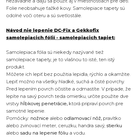
nezávadné a dajú sa použiť aj v miestnostiach pre deti.
Folie neobsahuje ťažké kovy. Samolepiace tapety sú
odolné voči oteru a sú svetlostále.
Návod nie lepenie DC-Fix a Gekkofix
samolepiacich fólií - samolepiacich tapiet:
Samolepiaca fólia sú niekedy nazývané tiež
samolepiace tapety, je to vlašnou to isté, ten istý
produkt.
Môžete ich lepiť bez použitia lepidla, rýchlo a okamžite.
Lepiť možno na všetky hladké, suchá a čisté povrchy.
Pred lepením povrch očistíte a odmastíte. V prípade, že
lepíte na savý povrch teda omietku, určite použite dve
vrstvy
hĺbkovej penetrácie,
ktorá pripraví povrch pre
samotné lepenie.
Pomôcky:
nožnice
alebo
odlamovací nôž,
pravítko
alebo zvinovací meter, ceruzku, handra savý,
stierku
alebo
sadu na lepenie fóliu
a vodu.