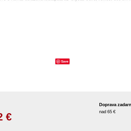
Save
Doprava zadar
nad 65 €
2
€