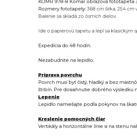
KOMR 978-8 Komar obrazová fototapeta 3D
Rozmery fototapety:
368 cm šírka, 254 cm 
Balenie sa skladá zo ôsmich dielov.
Ide o papierovú tapetu a lepí sa klasickým
Expedícia do 48 hodín.
Nezabudnite na lepidlo.
Príprava povrchu
Povrch musí byť čistý, hladký a bez mastnôt
štrbín. Pre dosiahnutie dobrého výsledku m
Lepenie
Lepidlo namiešajte podľa pokynov na škat
Kreslenie pomocných čiar
Vertikály a horizontálne línie si na sten