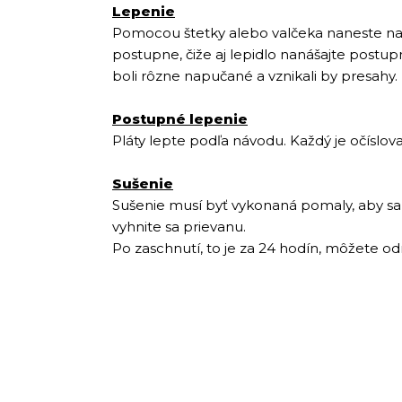
Lepenie
Pomocou štetky alebo valčeka naneste na p
postupne, čiže aj lepidlo nanášajte postup
boli rôzne napučané a vznikali by presahy.
Postupné lepenie
Pláty lepte podľa návodu. Každý je očíslov
Sušenie
Sušenie musí byť vykonaná pomaly, aby sa z
vyhnite sa prievanu.
Po zaschnutí, to je za 24 hodín, môžete od