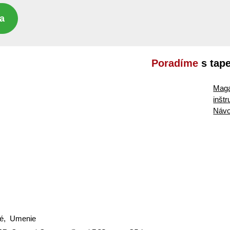
a
Poradíme
s tap
Maga
inšt
Návo
né, Umenie