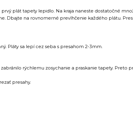
rvý plát tapety lepidlo. Na kraja naneste dostatočné množ
ne. Dbajte na rovnomerné prevlhčenie každého plátu. Presne
aný. Pláty sa lepí cez seba s presahom 2-3mm.
abránilo rýchlemu zosychanie a praskanie tapety. Preto pra
rezať presahy.