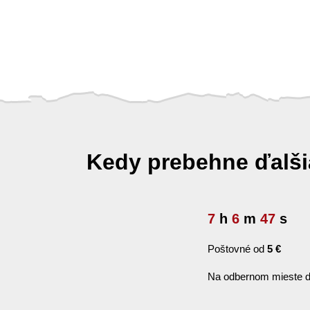
Kedy prebehne ďalš
7
h
6
m
46
s
Poštovné od
5 €
Na odbernom mieste d