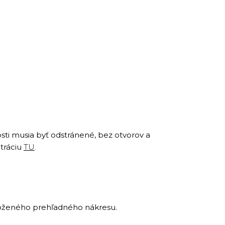
nosti musia byť odstránené, bez otvorov a
tráciu
TU
.
iloženého prehľadného nákresu.