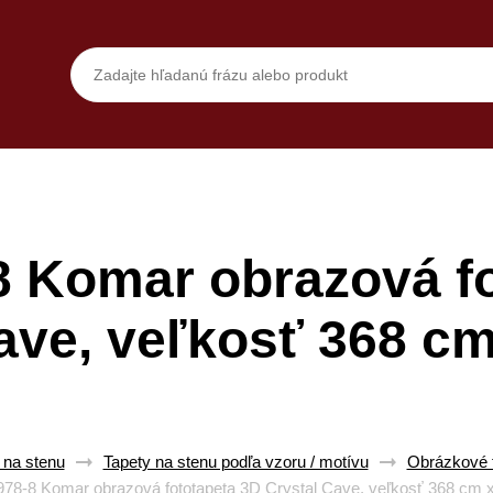
 Komar obrazová fo
ave, veľkosť 368 c
 na stenu
Tapety na stenu podľa vzoru / motívu
Obrázkové t
8-8 Komar obrazová fototapeta 3D Crystal Cave, veľkosť 368 cm 