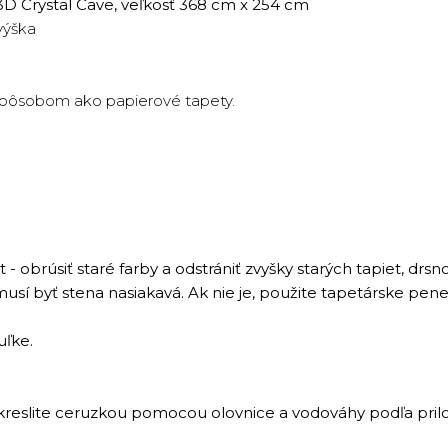
 Crystal Cave, veľkosť 368 cm x 254 cm
výška
 spôsobom ako papierové tapety.
 - obrúsiť staré farby a odstrániť zvyšky starých tapiet, drs
usí byť stena nasiakavá. Ak nie je, použite tapetárske pene
uľke.
u nakreslite ceruzkou pomocou olovnice a vodováhy podľa pr