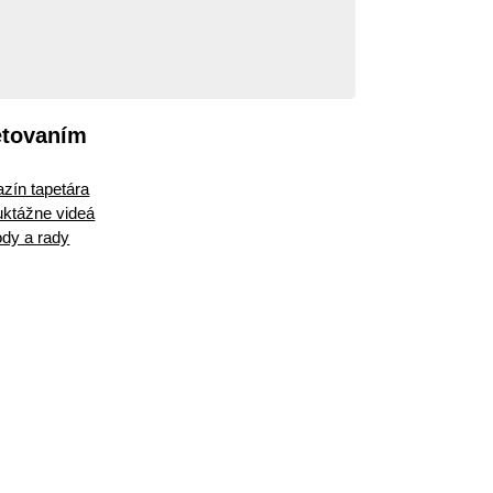
etovaním
zín tapetára
ruktážne videá
dy a rady