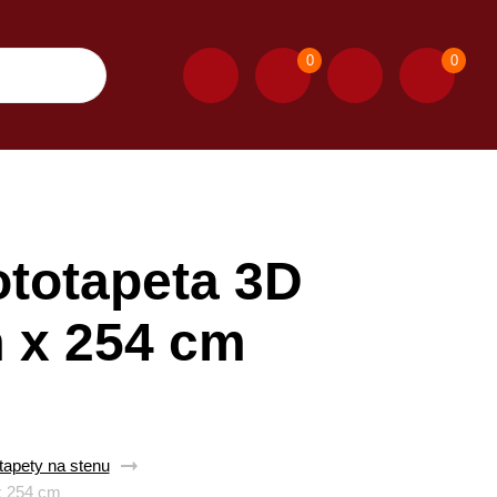
0
0
totapeta 3D
m x 254 cm
apety na stenu
x 254 cm