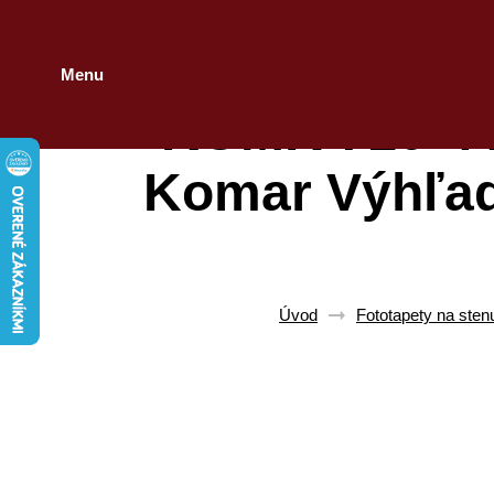
Menu
KOMR 710-4 X
Komar Výhľad
Úvod
Fototapety na sten