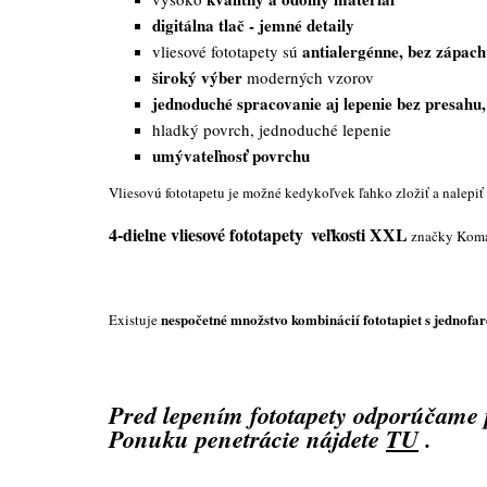
digitálna tlač - jemné detaily
antialergénne, bez zápac
vliesové fototapety sú
široký výber
moderných vzorov
jednoduché spracovanie aj lepenie bez presahu
hladký povrch, jednoduché lepenie
umývateľnosť povrchu
Vliesovú fototapetu je možné kedykoľvek ľahko zložiť a nalepiť 
4-dielne vliesové fototapety
veľkosti XXL
značky Komar
nespočetné množstvo kombinácií fototapiet s jednofa
Existuje
Pred lepením fototapety odporúčame p
Ponuku penetrácie nájdete
TU
.