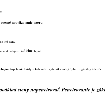
hu
, presné nadväzovanie vzoru
na inú stenu.
dielov
 sa skladajú zo 4
tapiet.
rebnými tapetami.
Každý si teda môže vytvoriť vlastný úplne originálny interiér.
odklad steny napenetrovať. Penetrovanie je zákl