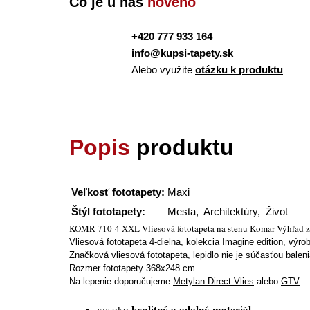
Čo je u nás
nového
+420 777 933 164
info@kupsi-tapety.sk
Alebo využite
otázku k produktu
Popis
produktu
Veľkosť fototapety:
Maxi
Štýl fototapety:
Mesta, Architektúry, Život
KOMR 710-4 XXL Vliesová fototapeta na stenu Komar Výhľad z
Vliesová fototapeta 4-dielna, kolekcia Imagine edition, v
Značková vliesová fototapeta, lepidlo nie je súčasťou baleni
Rozmer fototapety 368x248 cm.
Na lepenie doporučujeme
Metylan Direct Vlies
alebo
GTV
.
kvalitný a odolný materiál
vysoko