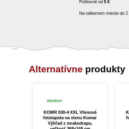
Poštovné od
5 €
Na odbernom mieste do 2
Alternatívne
produkty
skladom
KOMR 030-4 XXL Vliesová
K
fototapeta na stenu Komar
f
Výhľad z mrakodrapu,
veľkosť 368x248 cm