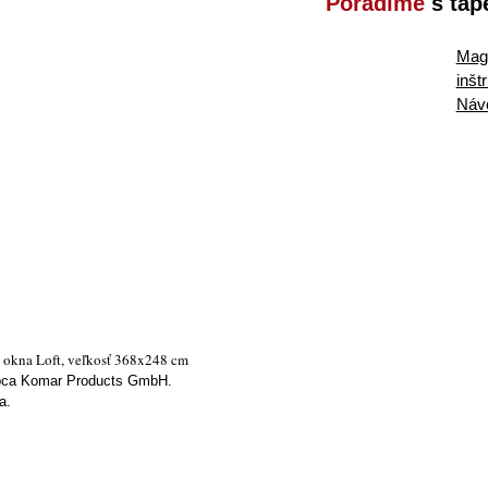
Poradíme
s tap
Maga
inšt
Náv
 okna Loft, veľkosť 368x248 cm
ýrobca Komar Products GmbH.
a.