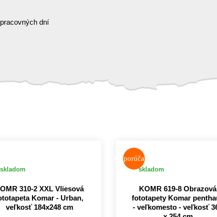
 pracovných dní
Odporúčame
skladom
skladom
OMR 310-2 XXL Vliesová
KOMR 619-8 Obrazová
ototapeta Komar - Urban,
fototapety Komar pentha
veľkosť 184x248 cm
- veľkomesto - veľkosť 3
x 254 cm