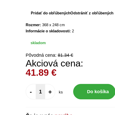
Pridať do obľúbených
Odstrániť z obľúbených
Rozmer:
368 x 248 cm
Informácie o skladovosti:
2
skladom
Pôvodná cena:
81.34 €
Akciová cena:
41.89
€
-
+
Do košíka
ks