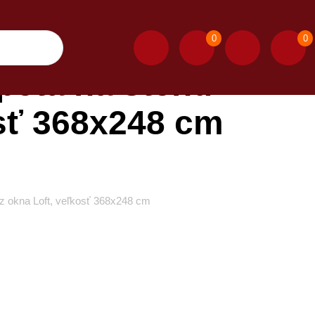
0
0
peta na stenu
sť 368x248 cm
z okna Loft, veľkosť 368x248 cm