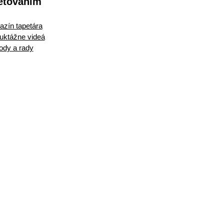
etovaním
zín tapetára
ruktážne videá
ody a rady