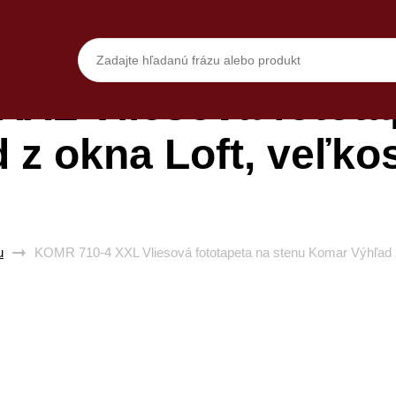
XL Vliesová fotota
 z okna Loft, veľko
u
KOMR 710-4 XXL Vliesová fototapeta na stenu Komar Výhľad 