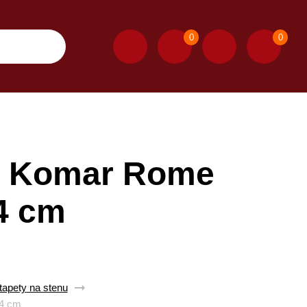
0
0
y Komar Rome
54 cm
apety na stenu
54 cm