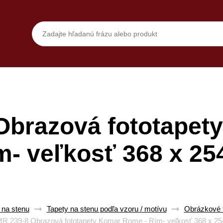
Obrazová fototapet
m- veľkosť 368 x 2
 na stenu
Tapety na stenu podľa vzoru / motívu
Obrázkové t
 239-8 Obrazová fototapety Komar Rome - Rím- veľkosť 368 x 2