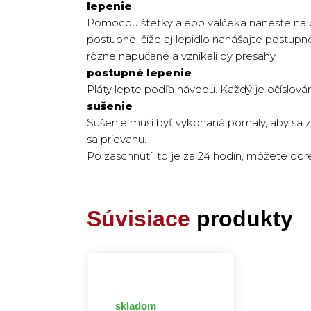
lepenie
Pomocou štetky alebo valčeka naneste na pr
postupne, čiže aj lepidlo nanášajte postupn
rôzne napučané a vznikali by presahy.
postupné lepenie
Pláty lepte podľa návodu. Každý je očíslovám
sušenie
Sušenie musí byť vykonaná pomaly, aby sa za
sa prievanu.
Po zaschnutí, to je za 24 hodín, môžete odr
Súvisiace
produkty
skladom