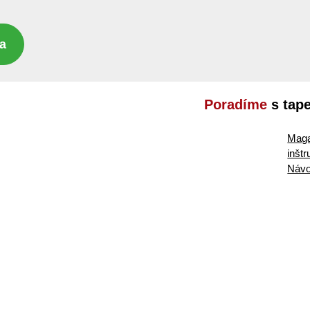
a
Poradíme
s tap
Maga
inšt
Návo