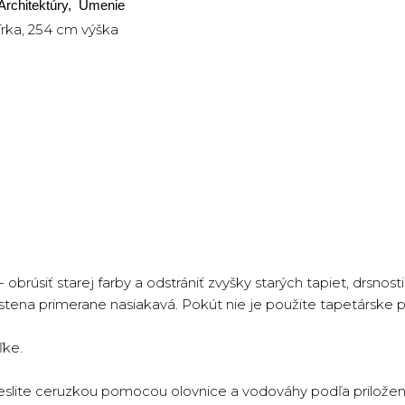
Architektúry, Umenie
rka, 254 cm výška
 obrúsiť starej farby a odstrániť zvyšky starých tapiet, drsnost
stena primerane nasiakavá. Pokút nie je použite tapetárske p
ľke.
nakreslite ceruzkou pomocou olovnice a vodováhy podľa prilo