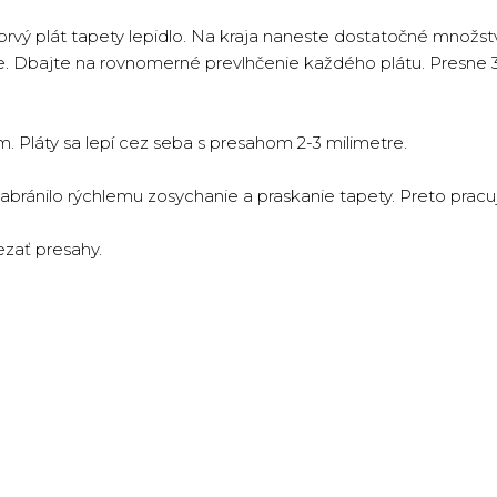
vý plát tapety lepidlo. Na kraja naneste dostatočné množst
e. Dbajte na rovnomerné prevlhčenie každého plátu. Presne 3 m
. Pláty sa lepí cez seba s presahom 2-3 milimetre.
bránilo rýchlemu zosychanie a praskanie tapety. Preto pracujt
ezať presahy.