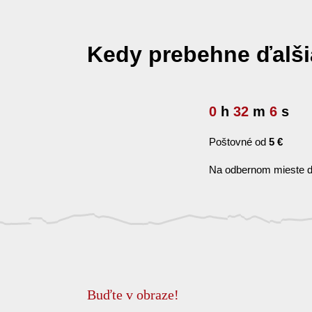
Kedy prebehne ďalš
0
h
32
m
5
s
Poštovné od
5 €
Na odbernom mieste d
Buďte v obraze!