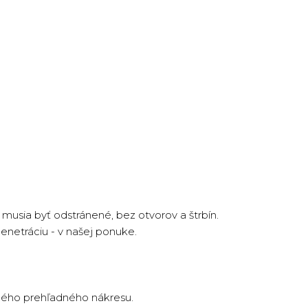
i musia byť odstránené, bez otvorov a štrbín.
enetráciu - v našej ponuke.
ženého prehľadného nákresu.