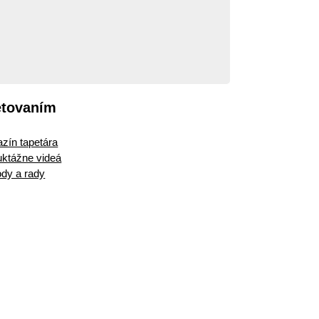
etovaním
zín tapetára
ruktážne videá
dy a rady