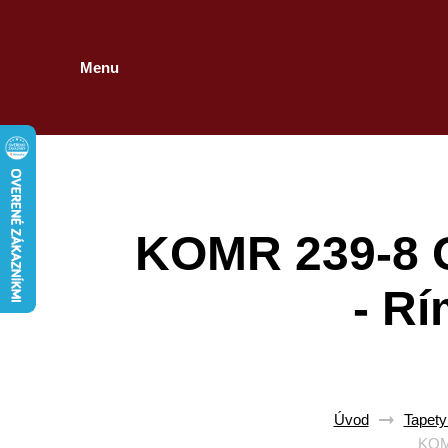
Menu
KOMR 239-8 
- Rí
Úvod
Tapety
KOMR